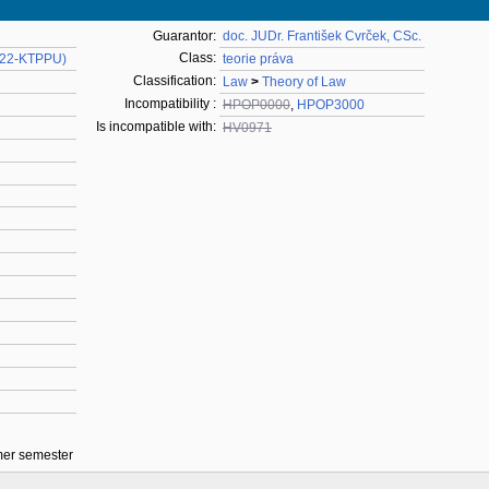
Guarantor:
doc. JUDr. František Cvrček, CSc.
Class:
 (22-KTPPU)
teorie práva
Classification:
Law
>
Theory of Law
Incompatibility :
HPOP0000
,
HPOP3000
Is incompatible with:
HV0971
mmer semester