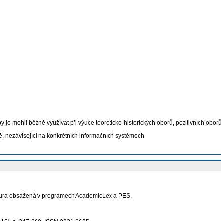
e mohli běžně využívat při výuce teoreticko-historických oborů, pozitivních oborů 
, nezávisející na konkrétních informačních systémech
eratura obsažená v programech AcademicLex a PES.