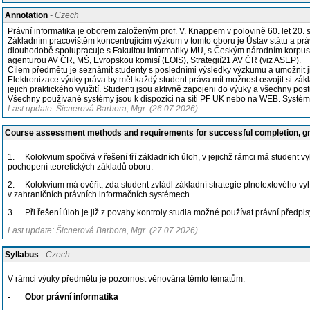
Annotation
- Czech
Právní informatika je oborem založeným prof. V. Knappem v polovině 60. let 20. s
Základním pracovištěm koncentrujícím výzkum v tomto oboru je Ústav státu a pr
dlouhodobě spolupracuje s Fakultou informatiky MU, s Českým národním korpuse
agenturou AV ČR, MŠ, Evropskou komisí (LOIS), Strategií21 AV ČR (viz ASEP).
Cílem předmětu je seznámit studenty s posledními výsledky výzkumu a umožnit j
Elektronizace výuky práva by měl každý student práva mít možnost osvojit si zá
jejich praktického využití. Studenti jsou aktivně zapojeni do výuky a všechny po
Všechny používané systémy jsou k dispozici na síti PF UK nebo na WEB. Systém 
Last update: Šicnerová Barbora, Mgr. (26.07.2026)
Course assessment methods and requirements for successful completion, 
1. Kolokvium spočívá v řešení tří základních úloh, v jejichž rámci má student vy
pochopení teoretických základů oboru.
2. Kolokvium má ověřit, zda student zvládl základní strategie plnotextového vyh
v zahraničních právních informačních systémech.
3. Při řešení úloh je již z povahy kontroly studia možné používat právní předpisy
Last update: Šicnerová Barbora, Mgr. (27.07.2026)
Syllabus
- Czech
V rámci výuky předmětu je pozornost věnována těmto tématům:
- Obor právní informatika