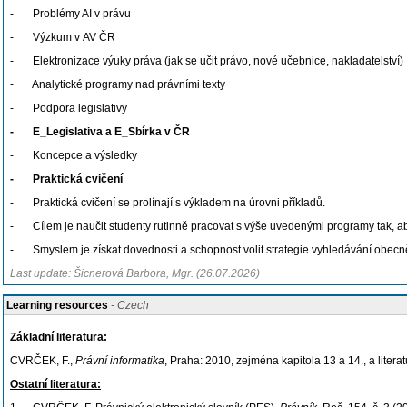
- Problémy AI v právu
- Výzkum v AV ČR
- Elektronizace výuky práva (jak se učit právo, nové učebnice, nakladatelství)
- Analytické programy nad právními texty
- Podpora legislativy
- E_Legislativa a E_Sbírka v ČR
- Koncepce a výsledky
- Praktická cvičení
- Praktická cvičení se prolínají s výkladem na úrovni příkladů.
- Cílem je naučit studenty rutinně pracovat s výše uvedenými programy tak, aby j
- Smyslem je získat dovednosti a schopnost volit strategie vyhledávání obecně
Last update: Šicnerová Barbora, Mgr. (26.07.2026)
Learning resources
- Czech
Základní literatura:
CVRČEK, F.,
Právní informatika
, Praha: 2010, zejména kapitola 13 a 14., a lit
Ostatní literatura: