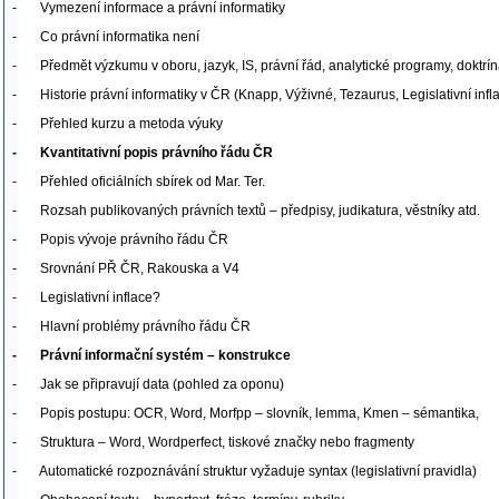
- Vymezení informace a právní informatiky
- Co právní informatika není
- Předmět výzkumu v oboru, jazyk, IS, právní řád, analytické programy, doktrí
- Historie právní informatiky v ČR (Knapp, Výživné, Tezaurus, Legislativní inf
- Přehled kurzu a metoda výuky
- Kvantitativní popis právního řádu ČR
- Přehled oficiálních sbírek od Mar. Ter.
- Rozsah publikovaných právních textů – předpisy, judikatura, věstníky atd.
- Popis vývoje právního řádu ČR
- Srovnání PŘ ČR, Rakouska a V4
- Legislativní inflace?
- Hlavní problémy právního řádu ČR
- Právní informační systém – konstrukce
- Jak se připravují data (pohled za oponu)
- Popis postupu: OCR, Word, Morfpp – slovník, lemma, Kmen – sémantika,
- Struktura – Word, Wordperfect, tiskové značky nebo fragmenty
- Automatické rozpoznávání struktur vyžaduje syntax (legislativní pravidla)