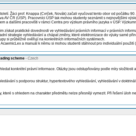
toletí. Žáci prof. Knappa (Cvrček, Novák) začali vyučovat tento obor od počátku 90.
áva AV ČR (ÚSP). Pracovníci ÚSP tak mohou studenty seznámit s nejnovějšími výsl
m a dalšími pracovišti v rámci Centra pro výzkum právního jazyka v ÚSP. Výzkum
im získat praktické dovednosti ve vyhledávání právních informací v právních info
kladní strategie vyhledávání a chápat změny, které elektronizace do výuky samé př
stupy si průběžně ověřují na konkrétních informačních systémech.
AcaemicLex a manuál k němu si mohou studenti stáhnout pro individuální použití (
grading scheme
- Czech
hledat konkrétní právní informace. Otázky jsou odstupňovány podle míry složitosti 
ledávání s podporou struktur, hypertextového vyhledávání, vyhledávání v doktrináln
, které s ohledem na charakter předmětu nelze přesněji vymezit. Při řešení úloh nen