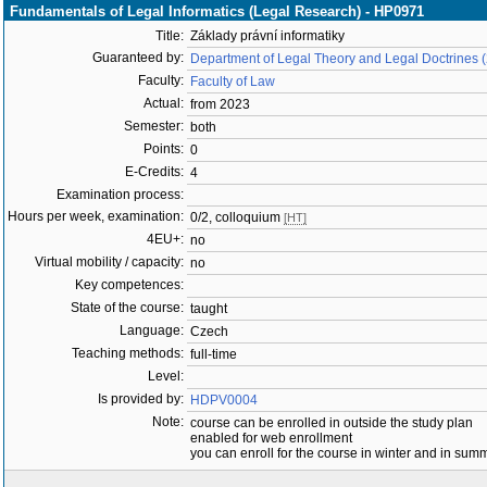
Fundamentals of Legal Informatics (Legal Research) - HP0971
Title:
Základy právní informatiky
Guaranteed by:
Department of Legal Theory and Legal Doctrines
Faculty:
Faculty of Law
Actual:
from 2023
Semester:
both
Points:
0
E-Credits:
4
Examination process:
Hours per week, examination:
0/2, colloquium
[HT]
4EU+:
no
Virtual mobility / capacity:
no
Key competences:
State of the course:
taught
Language:
Czech
Teaching methods:
full-time
Level:
Is provided by:
HDPV0004
Note:
course can be enrolled in outside the study plan
enabled for web enrollment
you can enroll for the course in winter and in su