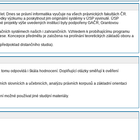
 let. Dnes se právní informatika vyučuje na všech právnických fakultách ČR.
edky výzkumu a poskytnout jim originální systémy v ÚSP vyvinuté. ÚSP
né projekty výše uvedených institucí byly podpořeny GAČR, Grantovou
rmačních systémech našich i zahraničních. Vzhledem k probíhajícímu programu
inese. Koncepce předmětu je založena na prolínání teoretických základů oboru a
předpoklad distančního studia).
a tomu odpovídá i škála hodnocení. Doplňující otázky směřují k ověření
ích slovnících a učebnicích, analýzu právních korpusů a základní orientaci
í možné používat jiné studijní materiály.