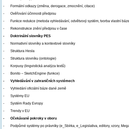
- Formální odkazy (změna, derogace, zmocnění, citace)
- Ověřování účinnosti předpisu
- Funkce redukce (metoda vyhledávání, odvětvový systém, tvorba vlastní báz
- Rekonstrukce znění předpisu v čase
- Doktrinální slovníky PES
- Normativní slovníky a kontextové slovníky
- Struktura Hesla
- Struktura slovníku (ontologie)
- Korpusy (lingvistická analýza textů)
- Bonito – SketchEngine (funkce)
- Vyhledávání v zahraničních systémech
- Vyhledání oficiální báze dané země
- Systémy EU
- Systém Rady Evropy
- Trendy v EU
- Očekávané pokroky v oboru
- Podpůrné systémy po právníky (e_Sbírka, e_Legislativa, editory, vzory, Me