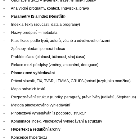
- Obohacení textu – hypertext, fráze, termíny, rubriky
- Analytické programy, kontext, lingvistika, právo
- Parametry IS a Index (Rejstřík)
- Index a Texty (součásti, data a programy)
- Názvy předpisů – metadata
- Klasifikace podle typů, autorů, věcné a odvětvového řazení
- Způsoby hledání pomocí Indexu
- Problém času (platnost, účinnost, stroj času)
- Relace mezi předpisy (změny, zmocnění, derogace)
- Plnotextové vyhledávání
- Právní slovník, FIX, TVAR, LEMMA, GRUPA (právní jazyk jako množina)
- Mapa právních textů
- Rozpoznávání struktur (rubriky, paragrafy, právní věty judikátů, Stephanus)
- Metoda plnotextového vyhledávání
- Plnotextové vyhledávání s podporou struktur
- Kombinace Index, Plnotextové vyhledávaní a struktury
- Hypertext a redukční archiv
- Koncepce hypertextu