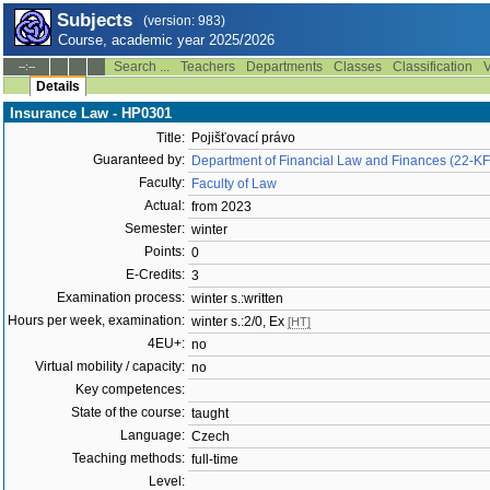
Subjects
(version: 983)
Course, academic year 2025/2026
Search ...
Teachers
Departments
Classes
Classification
V
--:--
Details
Insurance Law - HP0301
Title:
Pojišťovací právo
Guaranteed by:
Department of Financial Law and Finances (22-K
Faculty:
Faculty of Law
Actual:
from 2023
Semester:
winter
Points:
0
E-Credits:
3
Examination process:
winter s.:written
Hours per week, examination:
winter s.:2/0, Ex
[HT]
4EU+:
no
Virtual mobility / capacity:
no
Key competences:
State of the course:
taught
Language:
Czech
Teaching methods:
full-time
Level: