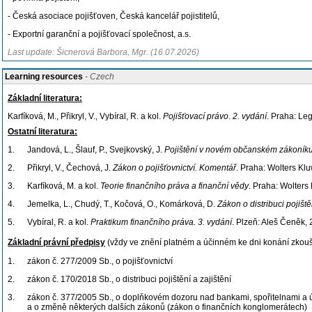
- Česká asociace pojišťoven, Česká kancelář pojistitelů,
- Exportní garanční a pojišťovací společnost, a.s.
Last update: Šicnerová Barbora, Mgr. (16.07.2026)
Learning resources
- Czech
Základní literatura:
Karfíková, M., Přikryl, V., Vybíral, R. a kol.
Pojišťovací právo
.
2. vydání
. Praha: Le
Ostatní literatura:
1.
Jandová, L., Šlauf, P., Svejkovský, J.
Pojištění v novém občanském zákoník
2.
Přikryl, V., Čechová, J.
Zákon o pojišťovnictví. Komentář
. Praha: Wolters Klu
3.
Karfíková, M. a kol.
Teorie finančního práva a finanční vědy
. Praha: Wolters
4.
Jemelka, L., Chudý, T., Kočová, O., Komárková, D.
Zákon o distribuci pojišt
5.
Vybíral, R. a kol.
Praktikum finančního práva. 3. vydání
. Plzeň: Aleš Čeněk, 
Základní právní předpisy
(vždy ve znění platném a účinném ke dni konání zkouš
1.
zákon č. 277/2009 Sb., o pojišťovnictví
2.
zákon č. 170/2018 Sb., o distribuci pojištění a zajištění
3.
zákon č. 377/2005 Sb., o doplňkovém dozoru nad bankami, spořitelnami a 
a o změně některých dalších zákonů (zákon o finančních konglomerátech)