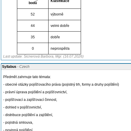
Klasifikace
bodů
52
výborně
44
velmi dobře
35
dobře
0
neprospěl/a
Last update: Šicnerová Barbora, Mgr. (16.07.2026)
Syllabus
- Czech
Předmět zahrnuje tato témata:
- obecné otázky pojišťovacího práva (pojistný trh, formy a druhy pojištění)
- právní úprava pojištění a pojišťovnictví,
- pojišťovací a zajišťovací činnost,
- dohled v pojišťovnictví,
- distribuce pojištění a zajištění,
- pojistná smlouva,
- povinná pojištění,