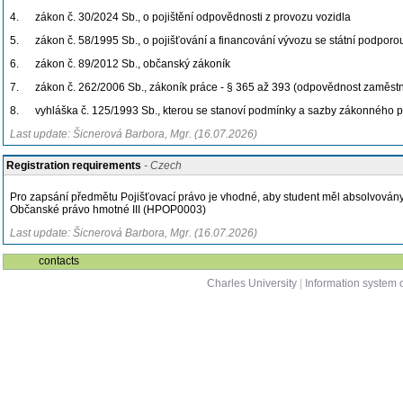
4.
zákon č. 30/2024 Sb., o pojištění odpovědnosti z provozu vozidla
5.
zákon č. 58/1995 Sb., o pojišťování a financování vývozu se státní podporo
6.
zákon č. 89/2012 Sb., občanský zákoník
7.
zákon č. 262/2006 Sb., zákoník práce - § 365 až 393 (odpovědnost zaměst
8.
vyhláška č. 125/1993 Sb., kterou se stanoví podmínky a sazby zákonného 
Last update: Šicnerová Barbora, Mgr. (16.07.2026)
Registration requirements
- Czech
Pro zapsání předmětu Pojišťovací právo je vhodné, aby student měl absolvová
Občanské právo hmotné III (HPOP0003)
Last update: Šicnerová Barbora, Mgr. (16.07.2026)
contacts
Charles University
|
Information system o