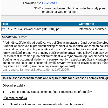
Is provided by:
HOPV0013
Note:
course can be enrolled in outside the study plan
enabled for web enrollment
Files
Comments
LS 2020 Pojišťovací právo (HP 0301).pdf
Informace k předmětu
Annotation
- Czech
Předmět rozšiřuje výklad podávaný o pojišťovacím právu v rámci povinného před
Studenti absolvováním předmětu získají znalosti o základních konceptech pojišť
práva tak, aby je byli schopni aplikovat v praxi. V rámci obecné části si studenti o
formy pojištění, prameny a principy pojišťovacího práva nebo klíčové subjekty vys
Zvláštní část se zaměřuje na získání znalostí o veřejnoprávní regulaci činnosti poj
Současně je pozornost kladena na soukromoprávní aspekty spočívající v právní ú
komplexnosti se studenti seznámí rovněž s vybranými specifickými subjekty půs
pojistitelů a Exportní garanční a pojišťovací společnost).
Last update: Šicnerová Barbora, Mgr. (16.07.2026)
Course assessment methods and requirements for successful completion, 
Obecná pravidla
1.
V rámci kontroly studia se zohledňuje i docházka na přednášky.
Písemná zkouška
2.
Zkouška se koná ve zkouškovém období zimního semestru.