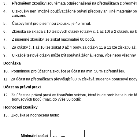
3.
Předmětem zkoušky jsou témata odpřednášená na přednáškách z předmětu 
4.
U zkoušky není možné používat žádné právní předpisy ani jiné materiály p
zařízení.
5.
Časový limit pro písemnou zkoušku je 45 minut.
6.
Zkouška se skládá z 10 testových otázek (otázky č. 1 až 10) a 2 otázek, na k
7.
Z písemné zkoušky lze získat maximálně 60 bodů.
8.
Za otázky č. 1 až 10 lze získat 0 až 4 body, za otázky 11 a 12 lze získat 0 až
9.
U každé testové otázky může být správná žádná, jedna, více nebo všechny
Docházka
10.
Podmínkou pro účast na zkoušce je účast na min. 50 % z přednášek.
11.
Za účast na přednáškách převyšující 80 % získává student 4 bonusové body
Účast na právní praxi
12.
Za účast na právní praxi ve finančním sektoru, která bude probíhat a bude 
bonusových bodů (max. do výše 50 bodů).
Hodnocení zkoušky
13.
Zkouška je hodnocena takto:
Minimální počet