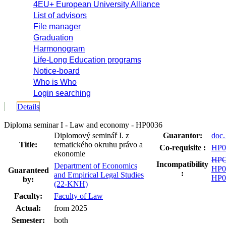
4EU+ European University Alliance
List of advisors
File manager
Graduation
Harmonogram
Life-Long Education programs
Notice-board
Who is Who
Login searching
Details
Diploma seminar I - Law and economy - HP0036
Diplomový seminář I. z
Guarantor:
doc.
Title:
tematického okruhu právo a
Co-requisite :
HP0
ekonomie
HPO
Incompatibility
Department of Economics
HP0
Guaranteed
:
and Empirical Legal Studies
HP0
by:
(22-KNH)
Faculty:
Faculty of Law
Actual:
from 2025
Semester:
both