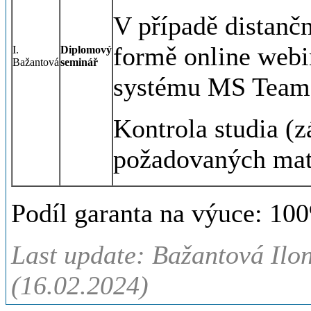
V případě distanč
formě online webin
I.
Diplomový
Bažantová
seminář
systému MS Team
Kontrola studia (z
požadovaných mate
Podíl garanta na výuce: 10
Last update: Bažantová Ilo
(16.02.2024)