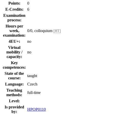
Points:
0
E-Credits:
6
Examination
process:
Hours per
week,
0/0, colloquium
[HT]
examination:
4EU+:
no
Virtual
mobility /
no
capacity:
Key
competences:
State of the
taught
course:
Language:
Czech
Teaching
full-time
methods:
Level:
Is provided
HPOP0110
by: