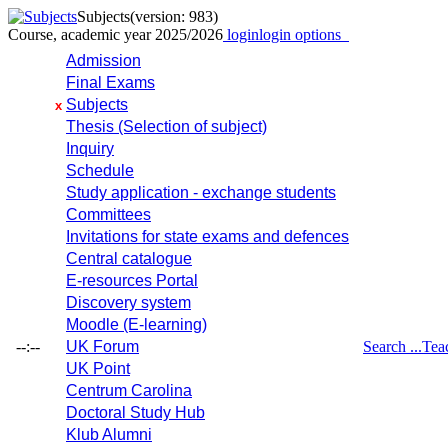
Subjects
(version: 983)
Course, academic year 2025/2026
login
login options
Admission
Final Exams
Subjects
x
Thesis (Selection of subject)
Inquiry
Schedule
Study application - exchange students
Committees
Invitations for state exams and defences
Central catalogue
E-resources Portal
Discovery system
Moodle (E-learning)
--:--
UK Forum
Search ...
Tea
UK Point
Centrum Carolina
Doctoral Study Hub
Klub Alumni