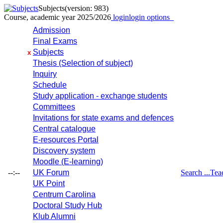
Subjects
(version: 983)
Course, academic year 2025/2026
login
login options
Admission
Final Exams
Subjects
x
Thesis (Selection of subject)
Inquiry
Schedule
Study application - exchange students
Committees
Invitations for state exams and defences
Central catalogue
E-resources Portal
Discovery system
Moodle (E-learning)
--:--
UK Forum
Search ...
Tea
UK Point
Centrum Carolina
Doctoral Study Hub
Klub Alumni