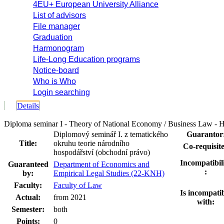
4EU+ European University Alliance
List of advisors
File manager
Graduation
Harmonogram
Life-Long Education programs
Notice-board
Who is Who
Login searching
Details
Diploma seminar I - Theory of National Economy / Business Law -
Diplomový seminář I. z tematického
Guarantor
Title:
okruhu teorie národního
Co-requisite
hospodářství (obchodní právo)
Incompatibil
Guaranteed
Department of Economics and
:
by:
Empirical Legal Studies (22-KNH)
Faculty:
Faculty of Law
Is incompati
Actual:
from 2021
with:
Semester:
both
Points:
0