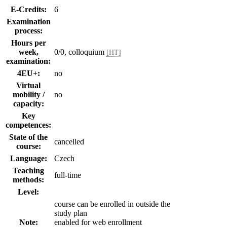
E-Credits:
6
Examination
process:
Hours per
week,
0/0, colloquium
[HT]
examination:
4EU+:
no
Virtual
mobility /
no
capacity:
Key
competences:
State of the
cancelled
course:
Language:
Czech
Teaching
full-time
methods:
Level:
course can be enrolled in outside the
study plan
Note:
enabled for web enrollment