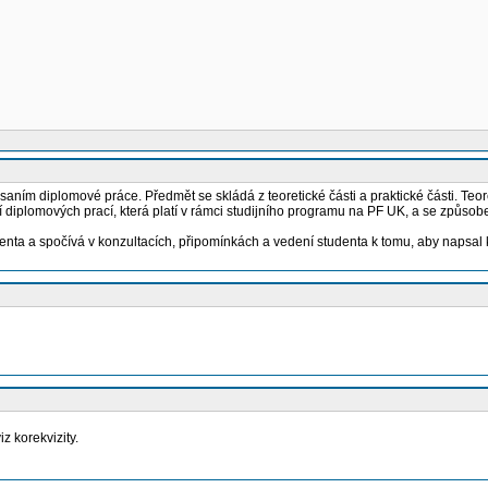
aním diplomové práce. Předmět se skládá z teoretické části a praktické části. Teo
 diplomových prací, která platí v rámci studijního programu na PF UK, a se způso
ta a spočívá v konzultacích, připomínkách a vedení studenta k tomu, aby napsal k
z korekvizity.