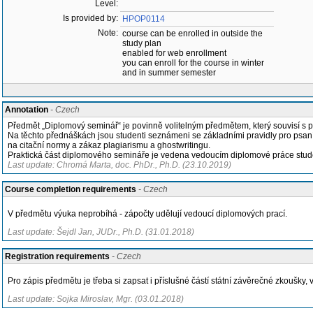
Level:
Is provided by:
HPOP0114
Note:
course can be enrolled in outside the
study plan
enabled for web enrollment
you can enroll for the course in winter
and in summer semester
Annotation
- Czech
Předmět „Diplomový seminář“ je povinně volitelným předmětem, který souvisí s ps
Na těchto přednáškách jsou studenti seznámeni se základními pravidly pro psaní
na citační normy a zákaz plagiarismu a ghostwritingu.
Praktická část diplomového semináře je vedena vedoucím diplomové práce studen
Last update: Chromá Marta, doc. PhDr., Ph.D. (23.10.2019)
Course completion requirements
- Czech
V předmětu výuka neprobíhá - zápočty udělují vedoucí diplomových prací.
Last update: Šejdl Jan, JUDr., Ph.D. (31.01.2018)
Registration requirements
- Czech
Pro zápis předmětu je třeba si zapsat i příslušné částí státní závěrečné zkoušky, vi
Last update: Sojka Miroslav, Mgr. (03.01.2018)