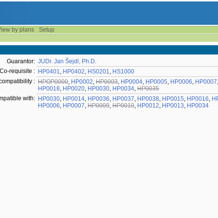
iew by plans
Setup
Guarantor:
JUDr. Jan Šejdl, Ph.D.
Co-requisite :
HP0401
,
HP0402
,
HS0201
,
HS1000
compatibility :
HPOP0000
,
HP0002
,
HP0003
,
HP0004
,
HP0005
,
HP0006
,
HP0007
HP0018
,
HP0020
,
HP0030
,
HP0034
,
HP0035
mpatible with:
HP0030
,
HP0014
,
HP0036
,
HP0037
,
HP0038
,
HP0015
,
HP0016
,
H
HP0006
,
HP0007
,
HP0009
,
HP0010
,
HP0012
,
HP0013
,
HP0034