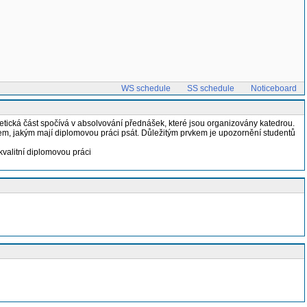
WS schedule
SS schedule
Noticeboard
retická část spočívá v absolvování přednášek, které jsou organizovány katedrou.
bem, jakým mají diplomovou práci psát. Důležitým prvkem je upozornění studentů
valitní diplomovou práci