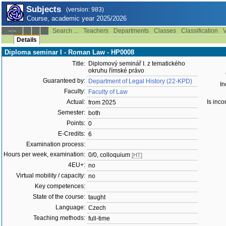
Subjects
(version: 983)
Course, academic year 2025/2026
Search ...
Teachers
Departments
Classes
Classification
V
--:--
Details
Diploma seminar I - Roman Law - HP0008
Title:
Diplomový seminář I. z tematického
okruhu římské právo
Guaranteed by:
Department of Legal History (22-KPD)
In
Faculty:
Faculty of Law
Actual:
Is inco
from 2025
Semester:
both
Points:
0
E-Credits:
6
Examination process:
Hours per week, examination:
0/0, colloquium
[HT]
4EU+:
no
Virtual mobility / capacity:
no
Key competences:
State of the course:
taught
Language:
Czech
Teaching methods:
full-time