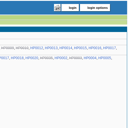
login
login options
,
HP0009
,
HP0010
,
HP0012
,
HP0013
,
HP0014
,
HP0015
,
HP0016
,
HP0017
,
P0017
,
HP0018
,
HP0020
,
HP0035
,
HP0002
,
HP0003
,
HP0004
,
HP0005
,