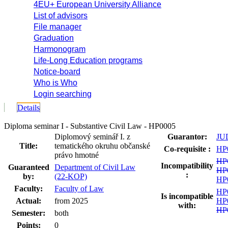
4EU+ European University Alliance
List of advisors
File manager
Graduation
Harmonogram
Life-Long Education programs
Notice-board
Who is Who
Login searching
Details
Diploma seminar I - Substantive Civil Law - HP0005
Diplomový seminář I. z
Guarantor:
JUD
Title:
tematického okruhu občanské
Co-requisite :
HP
právo hmotné
HP
Incompatibility
Guaranteed
Department of Civil Law
HP
:
by:
(22-KOP)
HP
Faculty:
Faculty of Law
HP
Is incompatible
Actual:
from 2025
HP
with:
HP
Semester:
both
Points:
0