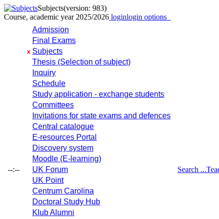
Subjects
(version: 983)
Course, academic year 2025/2026
login
login options
Admission
Final Exams
Subjects
x
Thesis (Selection of subject)
Inquiry
Schedule
Study application - exchange students
Committees
Invitations for state exams and defences
Central catalogue
E-resources Portal
Discovery system
Moodle (E-learning)
--:--
UK Forum
Search ...
Tea
UK Point
Centrum Carolina
Doctoral Study Hub
Klub Alumni