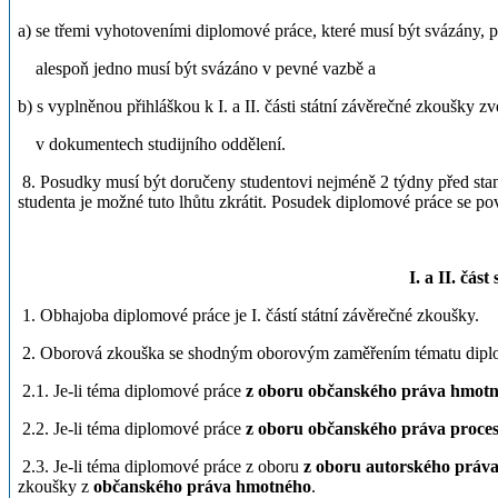
a) se třemi vyhotoveními diplomové práce, které musí být svázány
alespoň jedno musí být svázáno v pevné vazbě a
b) s vyplněnou přihláškou k I. a II. části státní závěrečné zkoušky 
v dokumentech studijního oddělení.
8. Posudky musí být doručeny studentovi nejméně 2 týdny před stan
studenta je možné tuto lhůtu zkrátit. Posudek diplomové práce se p
I. a II. čás
1. Obhajoba diplomové práce je I. částí státní závěrečné zkoušky.
2. Oborová zkouška se shodným oborovým zaměřením tématu diplomov
2.1. Je-li téma diplomové práce
z oboru občanského práva hmot
2.2. Je-li téma diplomové práce
z oboru občanského práva proce
2.3. Je-li téma diplomové práce z oboru
z oboru autorského práva
zkoušky z
občanského práva hmotného
.