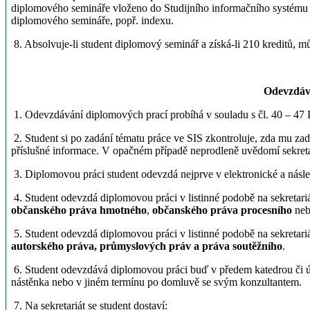
diplomového semináře vloženo do Studijního informačního systému (
diplomového semináře, popř. indexu.
8. Absolvuje-li student diplomový seminář a získá-li 210 kreditů, můž
Odevzdáv
1. Odevzdávání diplomových prací probíhá v souladu s čl. 40 – 47 Pr
2. Student si po zadání tématu práce ve SIS zkontroluje, zda mu za
příslušné informace. V opačném případě neprodleně uvědomí sekretar
3. Diplomovou práci student odevzdá nejprve v elektronické a násle
4. Student odevzdá diplomovou práci v listinné podobě na sekretariát
občanského práva hmotného
,
občanského práva procesního
ne
5. Student odevzdá diplomovou práci v listinné podobě na sekretariát
autorského práva, průmyslových práv a práva soutěžního
.
6. Student odevzdává diplomovou práci buď v předem katedrou či 
nástěnka nebo v jiném termínu po domluvě se svým konzultantem.
7. Na sekretariát se student dostaví: