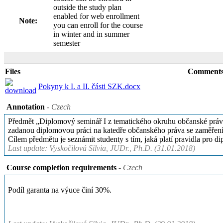
outside the study plan
enabled for web enrollment
Note:
you can enroll for the course
in winter and in summer
semester
Files
Comment
Pokyny k I. a II. části SZK.docx
Annotation
- Czech
Předmět „Diplomový seminář I z tematického okruhu občanské právo 
zadanou diplomovou práci na katedře občanského práva se zaměřen
Cílem předmětu je seznámit studenty s tím, jaká platí pravidla pro
Last update: Vyskočilová Silvia, JUDr., Ph.D. (31.01.2018)
Course completion requirements
- Czech
Podíl garanta na výuce činí 30%.