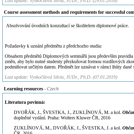
Last update: Vyskočilová Silvia, JUDr., Ph.D. (29.01.2018)
Course assessment methods and requirements for successful com
Absolvování úvodních konzultací se školitelem diplomové práce.
Požadavky k uznání předmětu z předchozho studia:
Obsahem předmětů Diplomových seminářů jsou především pravidla pr
změn, aby bylo nutné studenty přezkušovat formou rozdílových zkouš
podmiňovat určitým datem. Předmět lze uznávat v rámci lhůty dané
Last update: Vyskočilová Silvia, JUDr., Ph.D. (07.01.2019)
Learning resources
- Czech
Literatura povinná:
DVOŘÁK, J., ŠVESTKA, J., ZUKLÍNOVÁ, M. a kol.
Občan
doplněné vydání. Praha: Wolters Kluwer ČR, 2016
ZUKLÍNOVÁ, M., DVOŘÁK, J., ŠVESTKA, J. a kol.
Občan
ČR, 2016