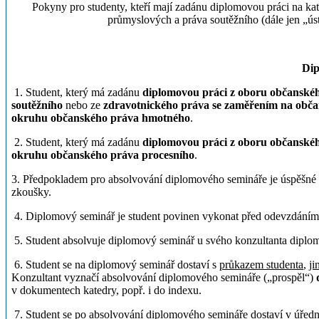
Pokyny pro studenty, kteří mají zadánu diplomovou práci na kat
průmyslových a práva soutěžního (dále jen „úst
Dip
1. Student, který má zadánu
diplomovou práci z oboru občanské
soutěžního
nebo ze
zdravotnického práva se zaměřením na obč
okruhu občanského práva hmotného
.
2. Student, který má zadánu
diplomovou práci z oboru občanské
okruhu občanského práva procesního
.
3. Předpokladem pro absolvování diplomového semináře je úspěšné slo
zkoušky.
4. Diplomový seminář je student povinen vykonat před odevzdáním
5. Student absolvuje diplomový seminář u svého konzultanta diplom
6. Student se na diplomový seminář dostaví s
průkazem studenta
,
ji
Konzultant vyznačí absolvování diplomového semináře („prospěl“)
v dokumentech katedry, popř. i do indexu.
7. Student se po absolvování diplomového semináře dostaví v úředn