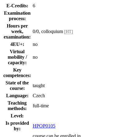
E-Credits:
6
Examination
process:
Hours per
week,
0/0, colloquium
[HT]
examination:
4EU+:
no
Virtual
mobility /
no
capacity:
Key
competences:
State of the
taught
course:
Language:
Czech
Teaching
full-time
methods:
Level:
Is provided
HPOP0105
by:
course can be enrolled in