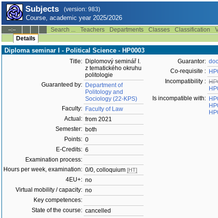
Subjects
(version: 983)
Course, academic year 2025/2026
Search ...
Teachers
Departments
Classes
Classification
V
--:--
Details
Diploma seminar I - Political Science - HP0003
Title:
Diplomový seminář I.
Guarantor:
doc
z tematického okruhu
Co-requisite :
HP
politologie
Incompatibility :
HP
Guaranteed by:
Department of
HP
Politology and
Is incompatible with:
Sociology (22-KPS)
HP
HP
Faculty:
Faculty of Law
HP
Actual:
from 2021
Semester:
both
Points:
0
E-Credits:
6
Examination process:
Hours per week, examination:
0/0, colloquium
[HT]
4EU+:
no
Virtual mobility / capacity:
no
Key competences:
State of the course:
cancelled