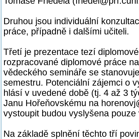
Tomáše Friedela (friedel@prf.cuni
Druhou jsou individuální konzult
práce, případně i dalšími učiteli.
Třetí je prezentace tezí diplomové
rozpracované diplomové práce na
vědeckého semináře se stanovuje
semestru. Potenciální zájemci o 
hlásí v uvedené době (tj. 4 až 3 
Janu Hořeňovskému na horenovj@p
vystoupit budou vyslyšena pouze 
Na základě splnění těchto tří povin