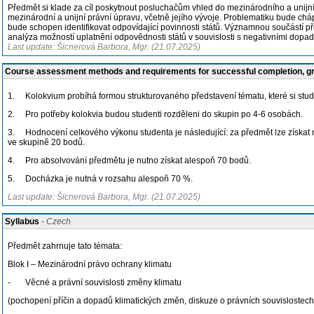
Předmět si klade za cíl poskytnout posluchačům vhled do mezinárodního a unijn
mezinárodní a unijní právní úpravu, včetně jejího vývoje. Problematiku bude chá
bude schopen identifikovat odpovídající povinnosti států. Významnou součástí p
analýza možností uplatnění odpovědnosti států v souvislosti s negativními dopa
Last update: Šicnerová Barbora, Mgr. (21.07.2025)
Course assessment methods and requirements for successful completion, 
1. Kolokvium probíhá formou strukturovaného představení tématu, které si stude
2. Pro potřeby kolokvia budou studenti rozděleni do skupin po 4-6 osobách.
3. Hodnocení celkového výkonu studenta je následující: za předmět lze získat 
ve skupině 20 bodů.
4. Pro absolvování předmětu je nutno získat alespoň 70 bodů.
5. Docházka je nutná v rozsahu alespoň 70 %.
Last update: Šicnerová Barbora, Mgr. (21.07.2025)
Syllabus
- Czech
Předmět zahrnuje tato témata:
Blok I – Mezinárodní právo ochrany klimatu
- Věcné a právní souvislosti změny klimatu
(pochopení příčin a dopadů klimatických změn, diskuze o právních souvislostech n