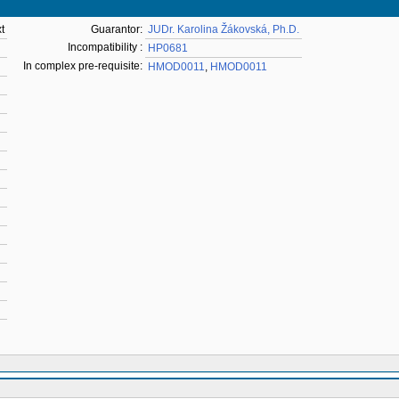
t
Guarantor:
JUDr. Karolina Žákovská, Ph.D.
Incompatibility :
HP0681
In complex pre-requisite:
HMOD0011
,
HMOD0011