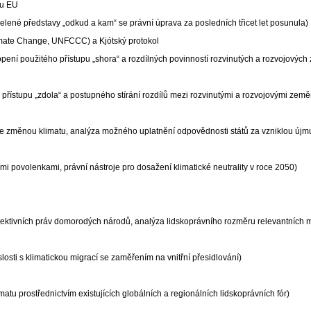
vu EU
celené představy „odkud a kam“ se právní úprava za posledních třicet let posunula)
te Change, UNFCCC) a Kjótský protokol
ní použitého přístupu „shora“ a rozdílných povinností rozvinutých a rozvojových 
řístupu „zdola“ a postupného stírání rozdílů mezi rozvinutými a rozvojovými země
i se změnou klimatu, analýza možného uplatnění odpovědnosti států za vzniklou újm
 povolenkami, právní nástroje pro dosažení klimatické neutrality v roce 2050)
olektivních práv domorodých národů, analýza lidskoprávního rozměru relevantních 
losti s klimatickou migrací se zaměřením na vnitřní přesidlování)
tu prostřednictvím existujících globálních a regionálních lidskoprávních fór)