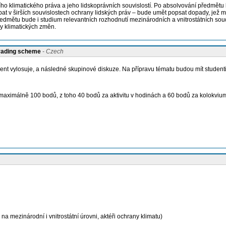
ího klimatického práva a jeho lidskoprávních souvislostí. Po absolvování předmět
pat v širších souvislostech ochrany lidských práv – bude umět popsat dopady, jež 
ředmětu bude i studium relevantních rozhodnutí mezinárodních a vnitrostátních sou
dy klimatických změn.
grading scheme
- Czech
nt vylosuje, a následné skupinové diskuze. Na přípravu tématu budou mít studenti 
maximálně 100 bodů, z toho 40 bodů za aktivitu v hodinách a 60 bodů za kolokvium
a mezinárodní i vnitrostátní úrovni, aktéři ochrany klimatu)