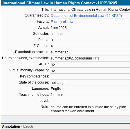
International Climate Law in Human Rights Context - HOPV0205
Title:
International Climate Law in Human Rights Contex
Guaranteed by:
Department of Environmental Law (22-KPZP)
Faculty:
Faculty of Law
Actual:
from 2025
Semester:
summer
Points:
0
E-Credits:
4
Examination process:
summer s.:
Hours per week, examination:
summer s.:0/2, colloquium
[HT]
4EU+:
no
Virtual mobility / capacity:
no
Key competences:
State of the course:
not taught
Language:
English
Teaching methods:
full-time
Level:
Note:
course can be enrolled in outside the study plan
enabled for web enrollment
Annotation
- Czech