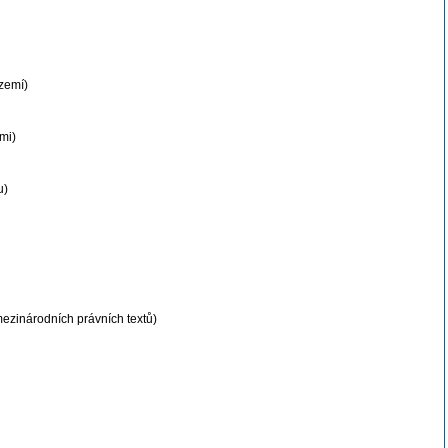
zemí)
mi)
u)
mezinárodních právních textů)