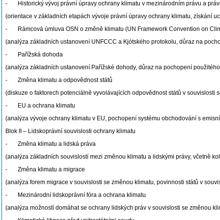
- Historický vývoj právní úpravy ochrany klimatu v mezinárodním právu a prá
(orientace v základních etapách vývoje právní úpravy ochrany klimatu, získání u
- Rámcová úmluva OSN o změně klimatu (UN Framework Convention on Clima
(analýza základních ustanovení UNFCCC a Kjótského protokolu, důraz na pochope
- Pařížská dohoda
(analýza základních ustanovení Pařížské dohody, důraz na pochopení použitého p
- Změna klimatu a odpovědnost států
(diskuze o faktorech potenciálně vyvolávajících odpovědnost států v souvislost
- EU a ochrana klimatu
(analýza vývoje ochrany klimatu v EU, pochopení systému obchodování s emisními
Blok II – Lidskoprávní souvislosti ochrany klimatu
- Změna klimatu a lidská práva
(analýza základních souvislostí mezi změnou klimatu a lidskými právy, včetně k
- Změna klimatu a migrace
(analýza forem migrace v souvislosti se změnou klimatu, povinnosti států v souvis
- Mezinárodní lidskoprávní fóra a ochrana klimatu
(analýza možností domáhat se ochrany lidských práv v souvislosti se změnou klima