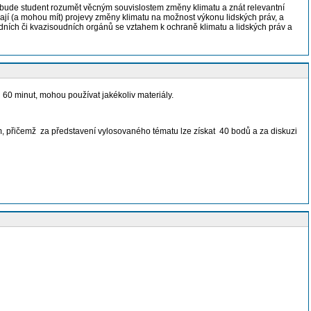
u bude student rozumět věcným souvislostem změny klimatu a znát relevantní
mají (a mohou mít) projevy změny klimatu na možnost výkonu lidských práv, a
dních či kvazisoudních orgánů se vztahem k ochraně klimatu a lidských práv a
60 minut, mohou používat jakékoliv materiály.
, přičemž za představení vylosovaného tématu lze získat 40 bodů a za diskuzi