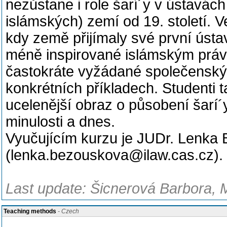
nezůstane i role šarí´y v ústavác
islámských) zemí od 19. století. V
kdy země přijímaly své první ústav
méně inspirované islámským práve
častokráte vyžádané společensk
konkrétních příkladech. Studenti 
ucelenější obraz o působení šarí´
minulosti a dnes.
Vyučujícím kurzu je JUDr. Lenka 
(lenka.bezouskova@ilaw.cas.cz).
Last update: Šicnerová Barbora, 
Teaching methods
- Czech