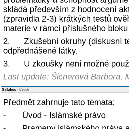
skládá především z hodnocení akt
(zpravidla 2-3) krátkých testů ově
materie v rámci příslušného blok
2. Zkušební okruhy (diskusní té
odpřednášené látky.
3. U zkoušky není možné používat
Last update: Šicnerová Barbora, 
Syllabus
- Czech
Předmět zahrnuje tato témata:
- Úvod - Islámské právo
- Prameny islámského práva a 