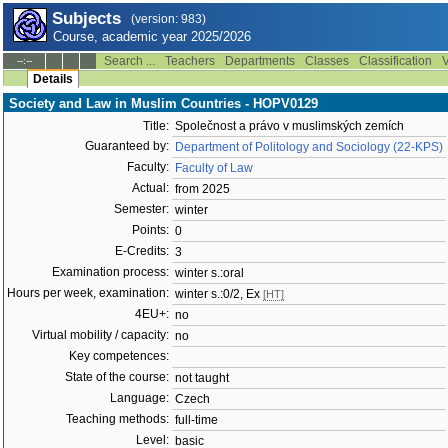
Subjects
(version: 983)
Course, academic year 2025/2026
Search ...
Teachers
Departments
Classes
Classification
V
--:--
Details
Society and Law in Muslim Countries - HOPV0129
Title:
Společnost a právo v muslimských zemích
Guaranteed by:
Department of Politology and Sociology (22-KPS)
Faculty:
Faculty of Law
Actual:
from 2025
Semester:
winter
Points:
0
E-Credits:
3
Examination process:
winter s.:oral
Hours per week, examination:
winter s.:0/2, Ex
[HT]
4EU+:
no
Virtual mobility / capacity:
no
Key competences:
State of the course:
not taught
Language:
Czech
Teaching methods:
full-time
Level:
basic