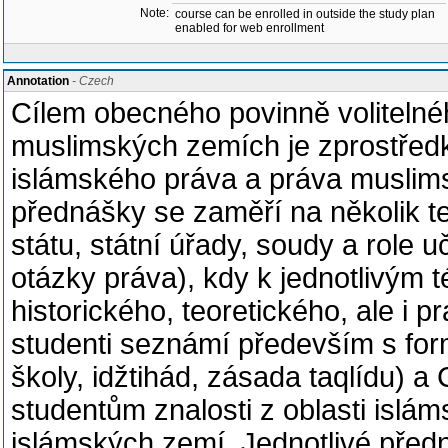
Note:
course can be enrolled in outside the study plan
enabled for web enrollment
Annotation
- Czech
Cílem obecného povinně volitelné
muslimských zemích je zprostředk
islámského práva a práva muslims
přednášky se zaměří na několik tem
státu, státní úřady, soudy a role 
otázky práva), kdy k jednotlivým
historického, teoretického, ale i 
studenti seznámí především s fo
školy, idžtihád, zásada taqlídu) a
studentům znalosti z oblasti isl
islámských zemí. Jednotlivé před