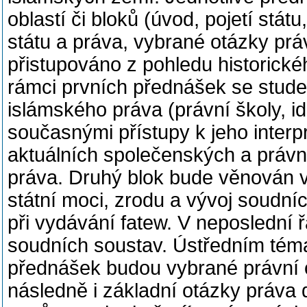
oblastí či bloků (úvod, pojetí stát
státu a práva, vybrané otázky pr
přistupováno z pohledu historickéh
rámci prvních přednášek se stud
islámského práva (právní školy, id
současnými přístupy k jeho interpr
aktuálních společenských a právní
práva. Druhý blok bude věnován
státní moci, zrodu a vývoj soudníc
při vydávání fatew. V neposlední 
soudních soustav. Ústředním tém
přednášek budou vybrané právní 
následně i základní otázky práva