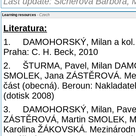
Last update: Šicnerová Barbora, 
Learning resources
- Czech
Literatura:
1. DAMOHORSKÝ, Milan a kol. Prá
Praha: C. H. Beck, 2010
2. ŠTURMA, Pavel, Milan DAM
SMOLEK, Jana ZÁSTĚROVÁ. Meziná
část (obecná). Beroun: Nakladate
(dotisk 2008)
3. DAMOHORSKÝ, Milan, Pave
ZÁSTĚROVÁ, Martin SMOLEK, Mi
Karolina ŽÁKOVSKÁ. Mezinárodní p