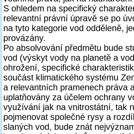
S ohledem na specifický charakter
relevantní právní úpravě se po ú
na tyto kategorie vod odděleně, j
provázány.
Po absolvování předmětu bude stu
vod (výskyt vody na planetě a vod
ohrožení, specifické charakterist
součást klimatického systému Země
a relevantních pramenech práva a
uplatňovány za účelem ochrany vod
využívání jak na vnitrostátní, tak
pojmenovat společné rysy a rozdíl
slaných vod, bude znát nejvýznam