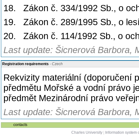
18. Zákon č. 334/1992 Sb., o oc
19. Zákon č. 289/1995 Sb., o les
20. Zákon č. 114/1992 Sb., o ochr
Last update: Šicnerová Barbora, 
Registration requirements
- Czech
Rekvizity materiální (doporučení 
předmětu Mořské a vodní právo j
předmět Mezinárodní právo veřejn
Last update: Šicnerová Barbora, 
contacts
Charles University
|
Information system o