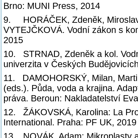
Brno: MUNI Press, 2014
9. HORÁČEK, Zdeněk, Miroslav
VYTEJČKOVÁ. Vodní zákon s kome
2015
10. STRNAD, Zdeněk a kol. Vodní
univerzita v Českých Budějovicích
11. DAMOHORSKÝ, Milan, Mart
(eds.). Půda, voda a krajina. Ada
práva. Beroun: Nakladatelství Ev
12. ŽÁKOVSKÁ, Karolina: La Prote
International. Praha: PF UK, 2019
13. NOVÁK, Adam: Mikroplasty a 