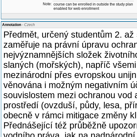
Note:
course can be enrolled in outside the study plan
enabled for web enrollment
Annotation
- Czech
Předmět, určený studentům 2. až 5
zaměřuje na právní úpravu ochran
nejvýznamnějších složek životního 
slaných (mořských), napříč všemi
mezinárodní přes evropskou unijní
věnována i možným negativním úč
souvislostem mezi ochranou vod a
prostředí (ovzduší, půdy, lesa, pří
obecně v rámci mitigace změny kli
Přednášející též průběžně upozor
vodního práva, jak na nadnárodní 