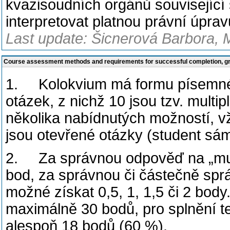
kvazisoudních orgánů související 
interpretovat platnou právní úprav
Last update: Šicnerová Barbora, 
Course assessment methods and requirements for successful completion, 
1. Kolokvium má formu písemnéh
otázek, z nichž 10 jsou tzv. multi
několika nabídnutých možností, 
jsou otevřené otázky (student s
2. Za správnou odpověď na „mult
bod, za správnou či částečně spr
možné získat 0,5, 1, 1,5 či 2 bod
maximálně 30 bodů, pro splnění te
alespoň 18 bodů (60 %).