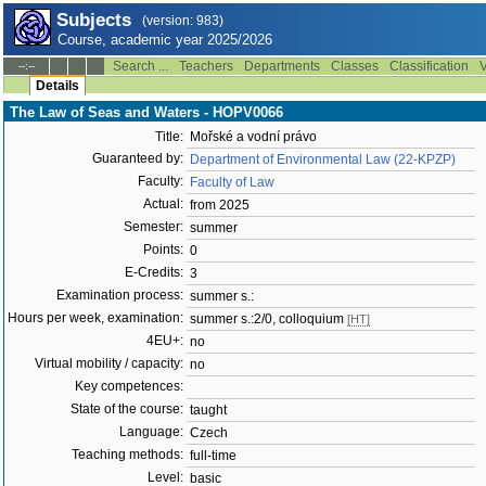
Subjects
(version: 983)
Course, academic year 2025/2026
Search ...
Teachers
Departments
Classes
Classification
V
--:--
Details
The Law of Seas and Waters - HOPV0066
Title:
Mořské a vodní právo
Guaranteed by:
Department of Environmental Law (22-KPZP)
Faculty:
Faculty of Law
Actual:
from 2025
Semester:
summer
Points:
0
E-Credits:
3
Examination process:
summer s.:
Hours per week, examination:
summer s.:2/0, colloquium
[HT]
4EU+:
no
Virtual mobility / capacity:
no
Key competences:
State of the course:
taught
Language:
Czech
Teaching methods:
full-time
Level:
basic