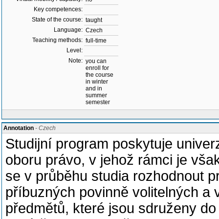
Key competences:
State of the course:
taught
Language:
Czech
Teaching methods:
full-time
Level:
Note:
you can
enroll for
the course
in winter
and in
summer
semester
Annotation
- Czech
Studijní program poskytuje univerz
oboru právo, v jehož rámci je vš
se v průběhu studia rozhodnout pr
příbuzných povinně volitelných a v
předmětů, které jsou sdruženy do 