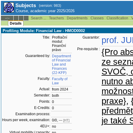
Subjects
(version: 983)
Course, academic year 2025/2026
Search ...
Teachers
Departments
Classes
Classification
V
--:--
Details
Profiling Module: Financial Law - HMOD0002
Title:
Profilační
Guarantor:
prof. J
modul:
Finanční
Pre-requisite :
{Pro ab
právo
Guaranteed by:
Department
ze sezn
of Financial
Law and
Finances
SVOČ, o
(22-KFP)
Faculty:
nutno a
Faculty of
Law
možnost
Actual:
from 2024
Semester:
both
praxe}
,
Points:
0
E-Credits:
0
předmět
Examination process:
je také
Hours per week, examination:
0/0, ---
[HT]
4EU+:
no
Virtual mobility / capacity:
no