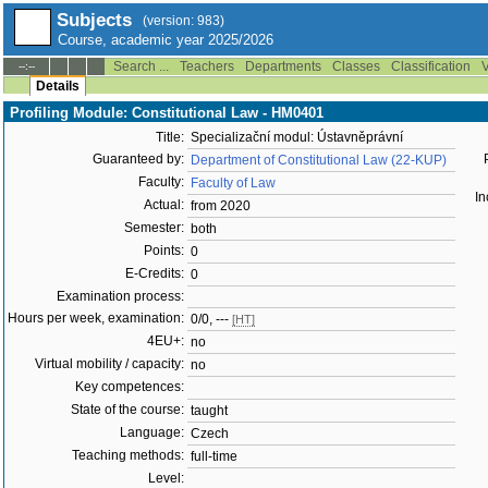
Subjects
(version: 983)
Course, academic year 2025/2026
Search ...
Teachers
Departments
Classes
Classification
V
--:--
Details
Profiling Module: Constitutional Law - HM0401
Title:
Specializační modul: Ústavněprávní
Guaranteed by:
Department of Constitutional Law (22-KUP)
Faculty:
Faculty of Law
In
Actual:
from 2020
Semester:
both
Points:
0
E-Credits:
0
Examination process:
Hours per week, examination:
0/0, ---
[HT]
4EU+:
no
Virtual mobility / capacity:
no
Key competences:
State of the course:
taught
Language:
Czech
Teaching methods:
full-time
Level: