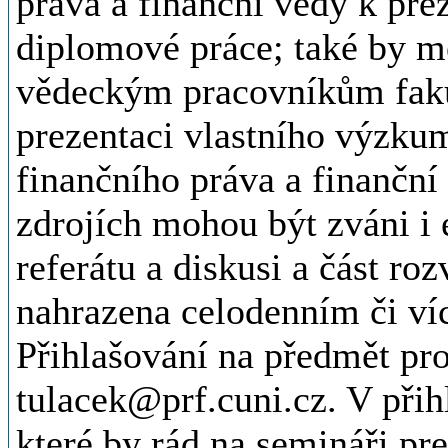
práva a finanční vědy k pre
diplomové práce; také by m
vědeckým pracovníkům faku
prezentaci vlastního výzkum
finančního práva a finanční
zdrojích mohou být zváni i 
referátu a diskusi a část r
nahrazena celodenním či v
Přihlašování na předmět pr
tulacek@prf.cuni.cz. V přihl
které by rád na semináři pr