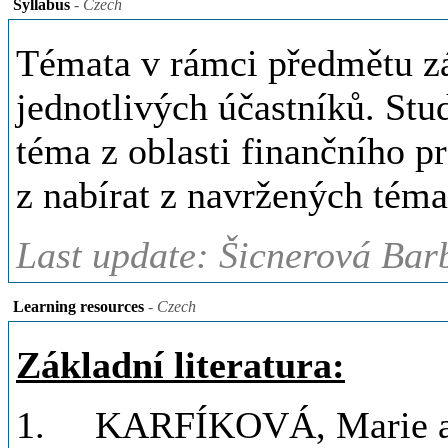
Syllabus
- Czech
Témata v rámci předmětu zá
jednotlivých účastníků. Stud
téma z oblasti finančního p
z nabírat z navržených tém
Last update: Šicnerová Bar
Learning resources
- Czech
Základní literatura:
1. KARFÍKOVÁ, Marie a ko