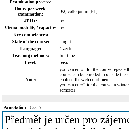
Examination process:
Hours per week,
0/2, colloquium
[HT]
examination:
4EU+:
no
Virtual mobility / capacity:
no
Key competences:
State of the course:
taught
Language:
Czech
Teaching methods:
full-time
Level:
basic
you can enroll for the course repeated
course can be enrolled in outside the 
Note:
enabled for web enrollment
you can enroll for the course in wint
semester
Annotation
- Czech
Předmět je určen pro zájemc