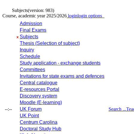
Subjects
(version: 983)
Course, academic year 2025/2026
login
login options
Admission
Final Exams
Subjects
x
Thesis (Selection of subject)
Inquiry
Schedule
Study application - exchange students
Committees
Invitations for state exams and defences
Central catalogue
E-resources Portal
Discovery system
Moodle (E-learning)
--:--
UK Forum
Search ...
Tea
UK Point
Centrum Carolina
Doctoral Study Hub