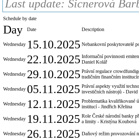
Last update: Šicnerová Bar
Schedule by date
Day
Date
Description
15.10.2025
Wednesday
Nebankovní poskytovatelé po
22.10.2025
Informační povinnosti emite
Wednesday
Daniel Kolář
29.10.2025
Právní regulace crowdfundig
Wednesday
tradičním finančním institucí
05.11.2025
Právní aspekty využití techn
Wednesday
investičních nástrojů - Davi
12.11.2025
Problematika kvalifikované ú
Wednesday
institucí - Jindřich Křelina
19.11.2025
Role České národní banky při 
Wednesday
a limity - Kristýna Koubová
26.11.2025
Wednesday
Daňový režim provozování nej