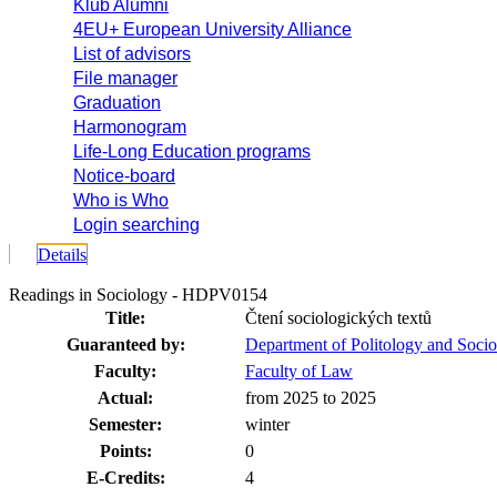
Klub Alumni
4EU+ European University Alliance
List of advisors
File manager
Graduation
Harmonogram
Life-Long Education programs
Notice-board
Who is Who
Login searching
Details
Readings in Sociology - HDPV0154
Title:
Čtení sociologických textů
Guaranteed by:
Department of Politology and Soci
Faculty:
Faculty of Law
Actual:
from 2025 to 2025
Semester:
winter
Points:
0
E-Credits:
4