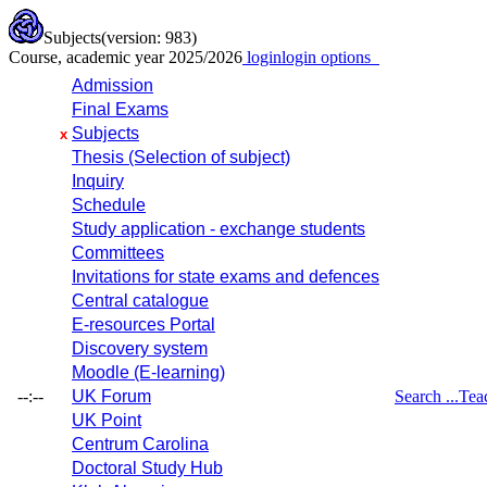
Subjects
(version: 983)
Course, academic year 2025/2026
login
login options
Admission
Final Exams
Subjects
x
Thesis (Selection of subject)
Inquiry
Schedule
Study application - exchange students
Committees
Invitations for state exams and defences
Central catalogue
E-resources Portal
Discovery system
Moodle (E-learning)
--:--
UK Forum
Search ...
Tea
UK Point
Centrum Carolina
Doctoral Study Hub