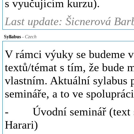
s vyučujícím kurzu).
Last update: Šicnerová Bar
Syllabus
- Czech
V rámci výuky se budeme vě
textů/témat s tím, že bude 
vlastním. Aktuální sylabus 
semináře, a to ve spoluprác
- Úvodní seminář (text so
Harari)