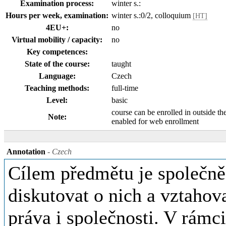
Examination process:
winter s.:
Hours per week, examination:
winter s.:0/2, colloquium
[HT]
4EU+:
no
Virtual mobility / capacity:
no
Key competences:
State of the course:
taught
Language:
Czech
Teaching methods:
full-time
Level:
basic
course can be enrolled in outside th
Note:
enabled for web enrollment
Annotation
- Czech
Cílem předmětu je společně 
diskutovat o nich a vztahov
práva i společnosti. V rámc