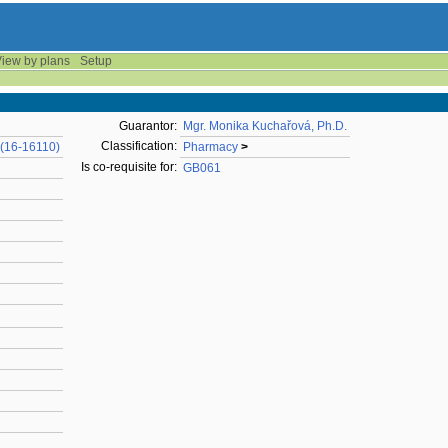
iew by plans
Setup
Guarantor:
Mgr. Monika Kuchařová, Ph.D.
Classification:
 (16-16110)
Pharmacy
>
Is co-requisite for:
GB061