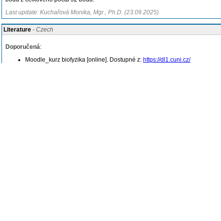
Last update: Kuchařová Monika, Mgr., Ph.D. (23.09.2025)
Literature
- Czech
Doporučená
:
Moodle_kurz biofyzika [online]. Dostupné z:
https://dl1.cuni.cz/
Studijní materiály [online]. Dostupné z:
https://intranet.faf.cuni.cz/Studijn
Navrátil, L., Rosina J. a kol.
.
Medicínská biofyzika
. Praha: Grada, 2005, s. 
Glaser Roland
.
Biophysics
. New York: Springer, 2012, s. ISBN 978-3-662-
Kuchařová M., Bárta P., Nováková V.
.
Praktická cvičení z biofyziky
. Praha: K
Breviář z fyzikální chemie [online]. Dostupné z:
https://ufch.vscht.cz/fil
Vacík, Jiří
.
Obecná chemie
. Praha: Přírodovědecká fakulta Univerzity Kar
Atkins Peter, de Paula Julio
.
Fyzikální chemie
. Praha: Vysoká škola chemi
Last update: Kuchařová Monika, Mgr., Ph.D. (23.09.2025)
Syllabus
-
Structure of matter
Forms of matter, force interactions, particles of matter, structure of atom, physic