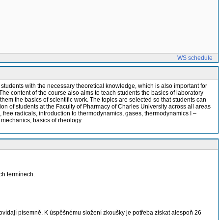
WS schedule
p students with the necessary theoretical knowledge, which is also important for
he content of the course also aims to teach students the basics of laboratory
hem the basics of scientific work. The topics are selected so that students can
on of students at the Faculty of Pharmacy of Charles University across all areas
ation, free radicals, introduction to thermodynamics, gases, thermodynamics I –
 mechanics, basics of rheology
ch termínech.
povídají písemně. K úspěšnému složení zkoušky je potřeba získat alespoň 26