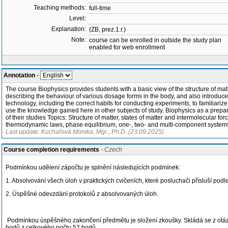
Teaching methods:
full-time
Level:
Explanation:
(ZB, prez.1.r.)
Note:
course can be enrolled in outside the study plan
enabled for web enrollment
Annotation
-
The course Biophysics provides students with a basic view of the structure of matt
describing the behaviour of various dosage forms in the body, and also introduces
technology, including the correct habits for conducting experiments, to familiariz
use the knowledge gained here in other subjects of study. Biophysics as a prepara
of their studies Topics: Structure of matter, states of matter and intermolecular for
thermodynamic laws, phase equilibrium, one-, two- and multi-component systems,
Last update: Kuchařová Monika, Mgr., Ph.D. (23.09.2025)
Course completion requirements
- Czech
Podmínkou udělení zápočtu je splnění následujících podmínek:
1. Absolvování všech úloh v praktických cvičeních, které posluchači přísluší po
2. Úspěšné odevzdání protokolů z absolvovaných úloh.
Podmínkou úspěšného zakončení předmětu je složení zkoušky. Skládá se z otázek
bodů z celkového počtu 52 bodů.