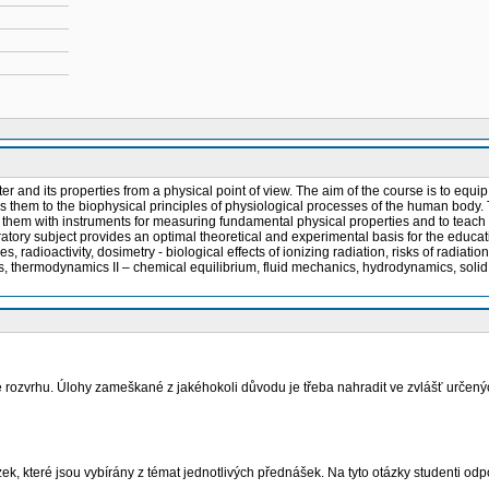
er and its properties from a physical point of view. The aim of the course is to equi
 them to the biophysical principles of physiological processes of the human body. T
e them with instruments for measuring fundamental physical properties and to teach t
tory subject provides an optimal theoretical and experimental basis for the educati
ces, radioactivity, dosimetry - biological effects of ionizing radiation, risks of radi
 thermodynamics II – chemical equilibrium, fluid mechanics, hydrodynamics, solid
dle rozvrhu. Úlohy zameškané z jakéhokoli důvodu je třeba nahradit ve zvlášť určený
, které jsou vybírány z témat jednotlivých přednášek. Na tyto otázky studenti od