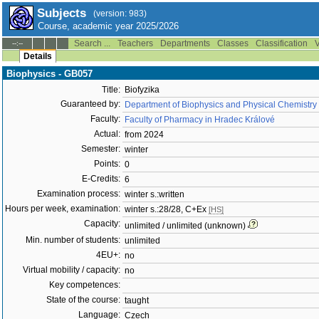
Subjects
(version: 983)
Course, academic year 2025/2026
Search ...
Teachers
Departments
Classes
Classification
V
--:--
Details
Biophysics - GB057
Title:
Biofyzika
Guaranteed by:
Department of Biophysics and Physical Chemistry
Faculty:
Faculty of Pharmacy in Hradec Králové
Actual:
from 2024
Semester:
winter
Points:
0
E-Credits:
6
Examination process:
winter s.:written
Hours per week, examination:
winter s.:28/28, C+Ex
[HS]
Capacity:
unlimited / unlimited (unknown)
Min. number of students:
unlimited
4EU+:
no
Virtual mobility / capacity:
no
Key competences:
State of the course:
taught
Language:
Czech