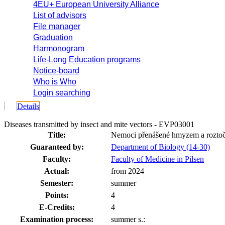
4EU+ European University Alliance
List of advisors
File manager
Graduation
Harmonogram
Life-Long Education programs
Notice-board
Who is Who
Login searching
Details
Diseases transmitted by insect and mite vectors - EVP03001
Title:
Nemoci přenášené hmyzem a roztoč
Guaranteed by:
Department of Biology (14-30)
Faculty:
Faculty of Medicine in Pilsen
Actual:
from 2024
Semester:
summer
Points:
4
E-Credits:
4
Examination process:
summer s.: