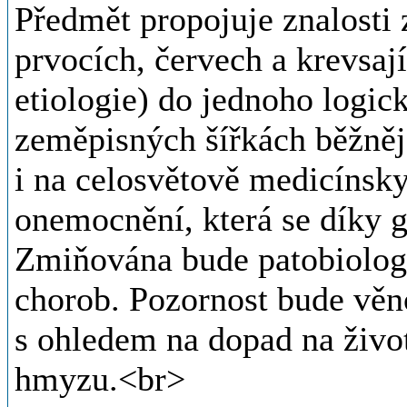
Předmět propojuje znalosti 
prvocích, červech a krevsaj
etiologie) do jednoho logic
zeměpisných šířkách běžnějš
i na celosvětově medicínsk
onemocnění, která se díky g
Zmiňována bude patobiologie
chorob. Pozornost bude věn
s ohledem na dopad na živo
hmyzu.<br>