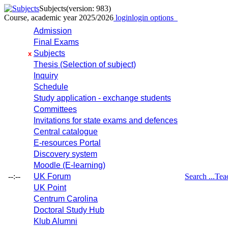
Subjects
(version: 983)
Course, academic year 2025/2026
login
login options
Admission
Final Exams
Subjects
x
Thesis (Selection of subject)
Inquiry
Schedule
Study application - exchange students
Committees
Invitations for state exams and defences
Central catalogue
E-resources Portal
Discovery system
Moodle (E-learning)
--:--
UK Forum
Search ...
Tea
UK Point
Centrum Carolina
Doctoral Study Hub
Klub Alumni