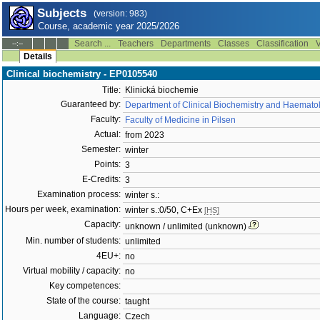
Subjects
(version: 983)
Course, academic year 2025/2026
Search ...
Teachers
Departments
Classes
Classification
V
--:--
Details
Clinical biochemistry - EP0105540
Title:
Klinická biochemie
Guaranteed by:
Department of Clinical Biochemistry and Haemato
Faculty:
Faculty of Medicine in Pilsen
Actual:
from 2023
Semester:
winter
Points:
3
E-Credits:
3
Examination process:
winter s.:
Hours per week, examination:
winter s.:0/50, C+Ex
[HS]
Capacity:
unknown / unlimited (unknown)
Min. number of students:
unlimited
4EU+:
no
Virtual mobility / capacity:
no
Key competences:
State of the course:
taught
Language:
Czech