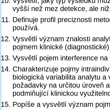
Vysvětlí, jaký typ výsledku mů
vyšší než mez detekce, ale niž
Definuje profil preciznosti met
používá.
Vysvětlí význam znalosti analy
pojmem klinické (diagnostické)
Vysvětlí pojem interference na
Charakterizuje pojmy intraindivi
biologická variabilita analytu a
požadavky na určitou úroveň a
podmiňující klinickou využiteln
Popíše a vysvětlí význam pojmu 