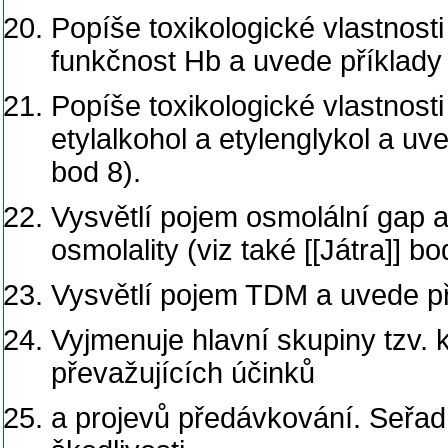
Popíše toxikologické vlastnosti
funkčnost Hb a uvede příklady 
Popíše toxikologické vlastnost
etylalkohol a etylenglykol a uve
bod 8).
Vysvětlí pojem osmolální gap 
osmolality (viz také [[Játra]] bo
Vysvětlí pojem TDM a uvede př
Vyjmenuje hlavní skupiny tzv. k
převažujících účinků
a projevů předávkování. Seřad