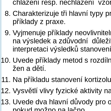
chlazení resp. nechlazení vz
Charakterizuje tři hlavní typy
příklady z praxe.
Vyjmenuje příklady neovlivnitel
na výsledek a zdůvodní důležito
interpretaci výsledků stanovení
Uvede příklady metod s rozdíl
žen a dětí.
Na příkladu stanovení kortizol
Vysvětlí vlivy fyzické aktivity 
Uvede dva hlavní důvody pro 
pokud možno na lačno.