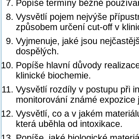
Popíše termíny běžně používan
Vysvětlí pojem nejvýše přípust
způsobem určení cut-off v klini
Vyjmenuje, jaké jsou nejčastější
dospělých.
Popíše hlavní důvody realizace 
klinické biochemie.
Vysvětlí rozdíly v postupu při
monitorování známé expozice 
Vysvětlí, co a v jakém materiál
která uběhla od intoxikace.
Popíše, jaké biologické materiál