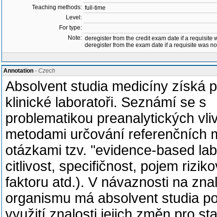
Teaching methods:
full-time
Level:
For type:
Note:
deregister from the credit exam date if a requisite w
deregister from the exam date if a requisite was not 
Annotation
- Czech
Absolvent studia medicíny získá p
klinické laboratoři. Seznámí se s
problematikou preanalytických vli
metodami určování referenčních 
otázkami tzv. "evidence-based lab
citlivost, specifičnost, pojem rizik
faktoru atd.). V návaznosti na z
organismu má absolvent studia po
využití znalosti jejich změn pro 