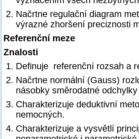
vyznačením všech nezbytných n
Načrtne regulační diagram met
výrazné zhoršení preciznosti 
Referenční meze
Znalosti
Definuje referenční rozsah a 
Načrtne normální (Gauss) rozl
násobky směrodatné odchylky 
Charakterizuje deduktivní meto
nemocných.
Charakterizuje a vysvětlí princ
neparametrické i parametrické