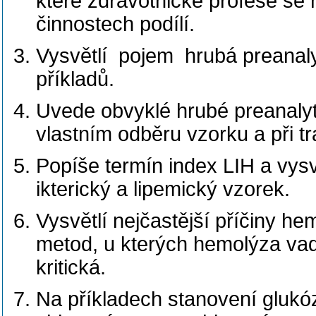
které zdravotnické profese se 
činnostech podílí.
Vysvětlí pojem hrubá preanaly
příkladů.
Uvede obvyklé hrubé preanalyti
vlastním odběru vzorku a při t
Popíše termín index LIH a vysv
ikterický a lipemický vzorek.
Vysvětlí nejčastější příčiny h
metod, u kterých hemolýza vad
kritická.
Na příkladech stanovení glukó