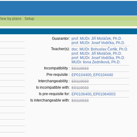
iew by plans
Setup
Guarantor:
prof. MUDr. Jiří Moláček, Ph.D.
prof. MUDr. Josef Vodička, Ph.D.
Teacher(s):
doc. MUDr. Bohuslav Čertík, Ph.D.
prof. MUDr. Jiří Moláček, Ph.D.
prof. MUDr. Josef Vodička, Ph.D.
MUDr. Ilona Zedníková, Ph.D.
Incompatibility :
E0110033
Pre-requisite :
EP0104400
,
EP0104440
Interchangeability :
E0110033
Is incompatible with:
E0110033
Is pre-requisite for:
EP0106400
,
EP0106400S
Is interchangeable with:
E0110033