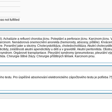
as not fulfilled
jizvě). Achalázie a refluxní choroba jícnu. Poleptání a perforace jícnu. Karcinom jí
 karcinom. Nenádorová onemocnění anorekta (hemoroidy, abscesy, píštěle). Krvácení d
nze. Poranění jater a sleziny. Cholecystolitiáza, choledocholitiáza. Akutní cholecystit
tidy, zvláštnosti akutní apendicitidy u dětí a v graviditě. Akutní peritonitida. Obs
 syndrom. Orgánové transplantace. Pleurální syndromy (pneumotorax, pleurální výp
a. Chirurgie štítné žlázy. Chirurgie příštítných tělísek. Karcinom prsu.
o testu. Pro úspěšné absolvování elektronického zápočtového testu je potřeba 