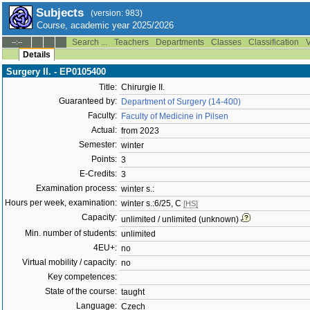
Subjects
(version: 983)
Course, academic year 2025/2026
Search ...
Teachers
Departments
Classes
Classification
V
--:--
Details
Surgery II. - EP0105400
Title:
Chirurgie II.
Guaranteed by:
Department of Surgery (14-400)
Faculty:
Faculty of Medicine in Pilsen
Actual:
from 2023
Semester:
winter
Points:
3
E-Credits:
3
Examination process:
winter s.:
Hours per week, examination:
winter s.:6/25, C
[HS]
Capacity:
unlimited / unlimited (unknown)
Min. number of students:
unlimited
4EU+:
no
Virtual mobility / capacity:
no
Key competences:
State of the course:
taught
Language:
Czech