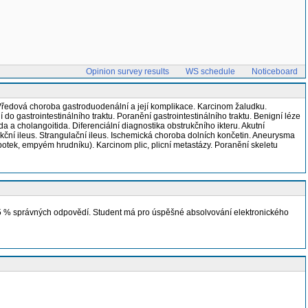
Opinion survey results
WS schedule
Noticeboard
cnu. Vředová choroba gastroduodenální a její komplikace. Karcinom žaludku.
o gastrointestinálního traktu. Poranění gastrointestinálního traktu. Benigní léze
ida a cholangoitida. Diferenciální diagnostika obstrukčního ikteru. Akutní
trukční ileus. Strangulační ileus. Ischemická choroba dolních končetin. Aneurysma
otek, empyém hrudníku). Karcinom plic, plicní metastázy. Poranění skeletu
75 % správných odpovědí. Student má pro úspěšné absolvování elektronického