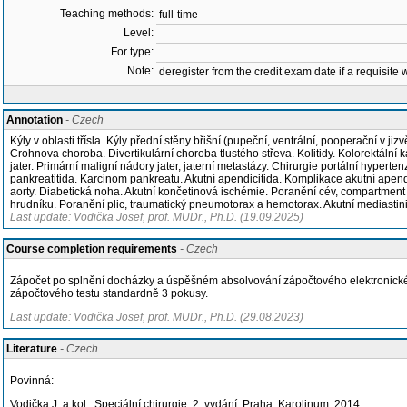
Teaching methods:
full-time
Level:
For type:
Note:
deregister from the credit exam date if a requisite w
Annotation
- Czech
Kýly v oblasti třísla. Kýly přední stěny břišní (pupeční, ventrální, pooperační v 
Crohnova choroba. Divertikulární choroba tlustého střeva. Kolitidy. Kolorektální
jater. Primární maligní nádory jater, jaterní metastázy. Chirurgie portální hyperte
pankreatitida. Karcinom pankreatu. Akutní apendicitida. Komplikace akutní apendici
aorty. Diabetická noha. Akutní končetinová ischémie. Poranění cév, compartment
hrudníku. Poranění plic, traumatický pneumotorax a hemotorax. Akutní mediastinitid
Last update: Vodička Josef, prof. MUDr., Ph.D. (19.09.2025)
Course completion requirements
- Czech
Zápočet po splnění docházky a úspěšném absolvování zápočtového elektronickéh
zápočtového testu standardně 3 pokusy.
Last update: Vodička Josef, prof. MUDr., Ph.D. (29.08.2023)
Literature
- Czech
Povinná:
Vodička J. a kol.: Speciální chirurgie. 2. vydání. Praha, Karolinum, 2014.