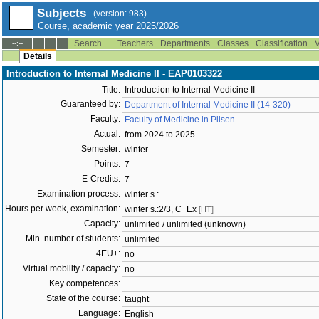
Subjects
(version: 983)
Course, academic year 2025/2026
Search ...
Teachers
Departments
Classes
Classification
V
--:--
Details
Introduction to Internal Medicine II - EAP0103322
Title:
Introduction to Internal Medicine II
Guaranteed by:
Department of Internal Medicine II (14-320)
Faculty:
Faculty of Medicine in Pilsen
Actual:
from 2024 to 2025
Semester:
winter
Points:
7
E-Credits:
7
Examination process:
winter s.:
Hours per week, examination:
winter s.:2/3, C+Ex
[HT]
Capacity:
unlimited / unlimited (unknown)
Min. number of students:
unlimited
4EU+:
no
Virtual mobility / capacity:
no
Key competences:
State of the course:
taught
Language:
English