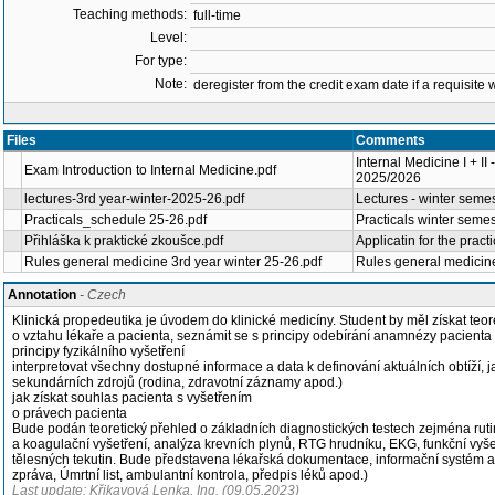
Teaching methods:
full-time
Level:
For type:
Note:
deregister from the credit exam date if a requisite w
Files
Comments
Internal Medicine I + 
Exam Introduction to Internal Medicine.pdf
2025/2026
lectures-3rd year-winter-2025-26.pdf
Lectures - winter seme
Practicals_schedule 25-26.pdf
Practicals winter seme
Přihláška k praktické zkoušce.pdf
Applicatin for the pract
Rules general medicine 3rd year winter 25-26.pdf
Rules general medicin
Annotation
- Czech
Klinická propedeutika je úvodem do klinické medicíny. Student by měl získat teore
o vztahu lékaře a pacienta, seznámit se s principy odebírání anamnézy pacienta (e
principy fyzikálního vyšetření
interpretovat všechny dostupné informace a data k definování aktuálních obtíží, j
sekundárních zdrojů (rodina, zdravotní záznamy apod.)
jak získat souhlas pacienta s vyšetřením
o právech pacienta
Bude podán teoretický přehled o základních diagnostických testech zejména rut
a koagulační vyšetření, analýza krevních plynů, RTG hrudníku, EKG, funkční vyšet
tělesných tekutin. Bude představena lékařská dokumentace, informační systém 
zpráva, Úmrtní list, ambulantní kontrola, předpis léků apod.)
Last update: Křikavová Lenka, Ing. (09.05.2023)