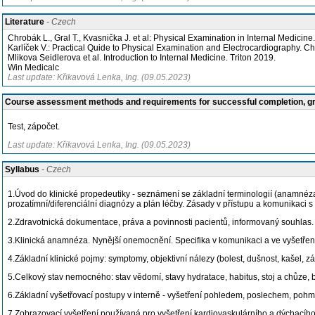
Literature
- Czech
Chrobák L., Gral T., Kvasnička J. et al: Physical Examination in Internal Medicine
Karlíček V.: Practical Quide to Physical Examination and Electrocardiography. Cha
Mlikova Seidlerova et al. Introduction to Internal Medicine. Triton 2019.
Win Medicalc
Last update: Křikavová Lenka, Ing. (09.05.2023)
Course assessment methods and requirements for successful completion, 
Test, zápočet.
Last update: Křikavová Lenka, Ing. (09.05.2023)
Syllabus
- Czech
1.Úvod do klinické propedeutiky - seznámení se základní terminologií (anamnéza, 
prozatímní/diferenciální diagnózy a plán léčby. Zásady v přístupu a komunikaci
2.Zdravotnická dokumentace, práva a povinnosti pacientů, informovaný souhlas
3.Klinická anamnéza. Nynější onemocnění. Specifika v komunikaci a ve vyšetře
4.Základní klinické pojmy: symptomy, objektivní nálezy (bolest, dušnost, kašel, zá
5.Celkový stav nemocného: stav vědomí, stavy hydratace, habitus, stoj a chůze, ba
6.Základní vyšetřovací postupy v interně - vyšetření pohledem, poslechem, pohm
7.Zobrazovací vyšetření používaná pro vyšetření kardiovaskulárního a dýchacíh