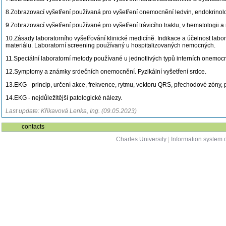
8.Zobrazovací vyšetření používaná pro vyšetření onemocnění ledvin, endokrinol
9.Zobrazovací vyšetření používané pro vyšetření trávicího traktu, v hematologii a 
10.Zásady laboratorního vyšetřování klinické medicíně. Indikace a účelnost labor
materiálu. Laboratorní screening používaný u hospitalizovaných nemocných.
11.Speciální laboratorní metody používané u jednotlivých typů interních onemoc
12.Symptomy a známky srdečních onemocnění. Fyzikální vyšetření srdce.
13.EKG - princip, určení akce, frekvence, rytmu, vektoru QRS, přechodové zóny, 
14.EKG - nejdůležitější patologické nálezy.
Last update: Křikavová Lenka, Ing. (09.05.2023)
contacts
Charles University
|
Information system o