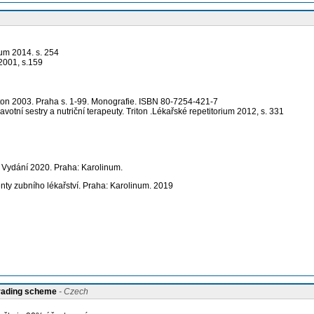
num 2014. s. 254
 2001, s.159
iton 2003. Praha s. 1-99. Monografie. ISBN 80-7254-421-7
votní sestry a nutriční terapeuty. Triton .Lékařské repetitorium 2012, s. 331
. Vydání 2020. Praha: Karolinum.
udenty zubního lékařství. Praha: Karolinum. 2019
grading scheme
- Czech