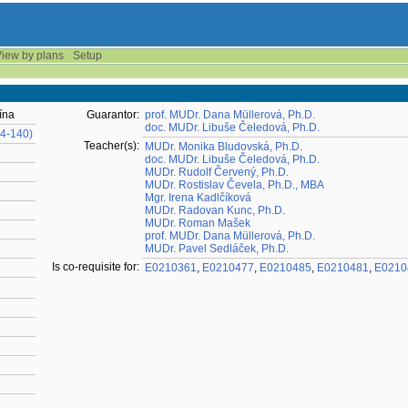
iew by plans
Setup
ína
Guarantor:
prof. MUDr. Dana Müllerová, Ph.D.
doc. MUDr. Libuše Čeledová, Ph.D.
14-140)
Teacher(s):
MUDr. Monika Bludovská, Ph.D.
doc. MUDr. Libuše Čeledová, Ph.D.
MUDr. Rudolf Červený, Ph.D.
MUDr. Rostislav Čevela, Ph.D., MBA
Mgr. Irena Kadlčíková
MUDr. Radovan Kunc, Ph.D.
MUDr. Roman Mašek
prof. MUDr. Dana Müllerová, Ph.D.
MUDr. Pavel Sedláček, Ph.D.
Is co-requisite for:
E0210361
,
E0210477
,
E0210485
,
E0210481
,
E0210