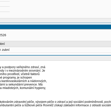
02526
ubní
. zubní
ny a podpory veřejného zdraví, zná
ndy i v mezinárodním srovnání. Je
ního prostředí, včetně faktorů
vné programy, je schopen
na kardiovaskulárních a nádorových,
imární a sekundární prevence. Má
 a mladistvých, komunální hygieny,
kytováním zdravotní péče, vývojem péče o zdraví a její sociální podmíněností, poc
bulantní péče a lůžkové péče Rovněž získají základní informace z oblasti sociální g