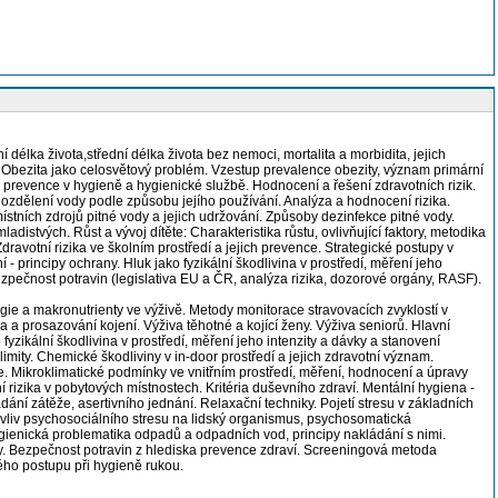
élka života,střední délka života bez nemoci, mortalita a morbidita, jejich
 Obezita jako celosvětový problém. Vzestup prevalence obezity, význam primární
revence v hygieně a hygienické službě. Hodnocení a řešení zdravotních rizik.
ozdělení vody podle způsobu jejího používání. Analýza a hodnocení rizika.
tních zdrojů pitné vody a jejich udržování. Způsoby dezinfekce pitné vody.
istvých. Růst a vývoj dítěte: Charakteristika růstu, ovlivňující faktory, metodika
ravotní rizika ve školním prostředí a jejich prevence. Strategické postupy v
 - principy ochrany. Hluk jako fyzikální škodlivina v prostředí, měření jeho
zpečnost potravin (legislativa EU a ČR, analýza rizika, dozorové orgány, RASF).
gie a makronutrienty ve výživě. Metody monitorace stravovacích zvyklostí v
a a prosazování kojení. Výživa těhotné a kojící ženy. Výživa seniorů. Hlavní
yzikální škodlivina v prostředí, měření jeho intenzity a dávky a stanovení
mity. Chemické škodliviny v in-door prostředí a jejich zdravotní význam.
e. Mikroklimatické podmínky ve vnitřním prostředí, měření, hodnocení a úpravy
rizika v pobytových místnostech. Kritéria duševního zdraví. Mentální hygiena -
dání zátěže, asertivního jednání. Relaxační techniky. Pojetí stresu v základních
, vliv psychosociálního stresu na lidský organismus, psychosomatická
Hygienická problematika odpadů a odpadních vod, principy nakládání s nimi.
any. Bezpečnost potravin z hlediska prevence zdraví. Screeningová metoda
ho postupu při hygieně rukou.