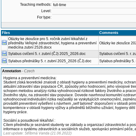
Teaching methods:
full-time
Level:
For type:
Files
Comments
Otázky ke zkoušce pro 5. ročník zubní lékařství z
předmětu Veřejné zdravotnictví, hygiena a preventivní
Otázky ke zkoušce 2
medicína zubní 2526.docx
Sylabus cvičení 5. r. zubní (ČJ) 2025_2026.doc
Sylabus cvičení 5. r. z
Sylabus přednášky 5. r. zubní 2025_2026 (ČJ).doc
Sylabus přednášky 5. r
Annotation
- Czech
Hygiena a preventivní medicína:
Student získá teoretické znalosti z oblasti hygieny a preventivní medicíny, ochra
aktuální zdravotní stav populace ĆR, způsoby jeho hodnocení, jeho vývojové tre
schopen metodou analýzy rizika vyhodnocovat rizikové faktory životního a pracov
životního stylu, na zdravotní stav populace. Dovede navrhnout komunitní ozdra
vyhodnocovat individuální rizika nejčastěji se vyskytujících onemocnění, zejmé
provádět preventivní vyšetření s návrhem „self tailored“ doporučení v oblasti pr
kompentence v oblasti hygieny výživy a předmětů běžného užívání, hygieny dětí
hygieny práce.
Sociální a posudkové lékařství :
Cílem předmětu je seznámit studenty se základy a organizací zdravotnictví a pos
informace o systému zdravotních a sociálních služeb, spolupráci primární péče, am
Last update: Stříbrná Vanda (21.06.2022)