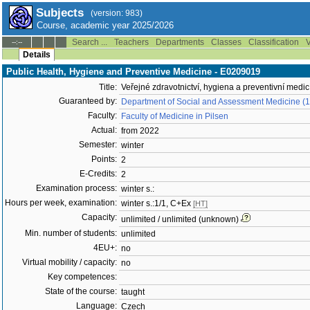
Subjects
(version: 983)
Course, academic year 2025/2026
Search ...
Teachers
Departments
Classes
Classification
V
--:--
Details
Public Health, Hygiene and Preventive Medicine - E0209019
Title:
Veřejné zdravotnictví, hygiena a preventivní medic
Guaranteed by:
Department of Social and Assessment Medicine (
Faculty:
Faculty of Medicine in Pilsen
Actual:
from 2022
Semester:
winter
Points:
2
E-Credits:
2
Examination process:
winter s.:
Hours per week, examination:
winter s.:1/1, C+Ex
[HT]
Capacity:
unlimited / unlimited (unknown)
Min. number of students:
unlimited
4EU+:
no
Virtual mobility / capacity:
no
Key competences:
State of the course:
taught
Language:
Czech