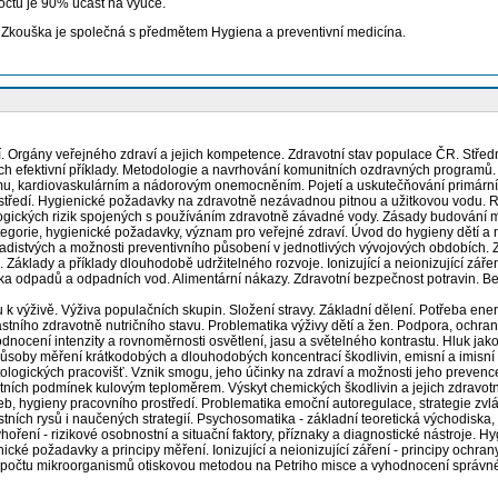
čtu je 90% účast na výuce.
 Zkouška je společná s předmětem Hygiena a preventivní medicína.
 Orgány veřejného zdraví a jejich kompetence. Zdravotní stav populace ČR. Střední d
ch efektivní příklady. Metodologie a navrhování komunitních ozdravných programů.
u, kardiovaskulárním a nádorovým onemocněním. Pojetí a uskutečňování primární p
rostředí. Hygienické požadavky na zdravotně nezávadnou pitnou a užitkovou vodu. R
gických rizik spojených s používáním zdravotně závadné vody. Zásady budování mís
egorie, hygienické požadavky, význam pro veřejné zdraví. Úvod do hygieny dětí a mlad
ladistvých a možnosti preventivního působení v jednotlivých vývojových obdobích. Zd
Základy a příklady dlouhodobě udržitelného rozvoje. Ionizující a neionizující záření
ika odpadů a odpadních vod. Alimentární nákazy. Zdravotní bezpečnost potravin. Be
k výživě. Výživa populačních skupin. Složení stravy. Základní dělení. Potřeba ener
vlastního zdravotně nutričního stavu. Problematika výživy dětí a žen. Podpora, ochran
ocení intenzity a rovnoměrnosti osvětlení, jasu a světelného kontrastu. Hluk jako f
ůsoby měření krátkodobých a dlouhodobých koncentrací škodlivin, emisní a imisní li
tologických pracovišť. Vznik smogu, jeho účinky na zdraví a možnosti jeho prevenc
tních podmínek kulovým teploměrem. Výskyt chemických škodlivin a jejich zdravotní 
zeb, hygieny pracovního prostředí. Problematika emoční autoregulace, strategie zvlá
tních rysů i naučených strategií. Psychosomatika - základní teoretická východiska
oření - rizikové osobnostní a situační faktory, příznaky a diagnostické nástroje. 
ické požadavky a principy měření. Ionizující a neionizující záření - principy ochr
o počtu mikroorganismů otiskovou metodou na Petriho misce a vyhodnocení správné