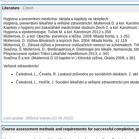
Literature
- Czech
Hygiena a preventivní medicína- skripta a kapitoly ve skriptech:
Hygiena, preventivní lékařství a veřejné zdravotnictví: Mullerová D. a kol. Karoli
Kapitoly z hygieny pro bakalářské medicínské studium Zloch Z. a kol. Karolinum
Hygiena a epidemiologie: Tuček M. a kol. Karolinum 2012.s.358
Müllerová, D. a kol: Obezita- prevence a léčba. 2009. Mladá fronta, s. 1-261
Müllerová, D. Výživa těhotných a kojících žen. 2004. Mladá fronta , s1-119.
Müllerová, D.: Zdravá výživa a prevence civilizačních nemocí ve schématech. Tr
Svačina, Š, Müllerová, D., Bretšnajdrová,A: Dietologie pro lékaře, farmaceuty, zdra
Přepracované vydání Triton.Lékařské repetitorium 2013, s. 341
Svačina Š a kol: (Mullerová D 10 kapitol in ) Klinická výživa, Grada 2008, s 381
Veřejné zdravotnictví
Čeledová, L., Čevela, R. Laskavý průvodce po sociálních dávkách. 2. akt
Čeledová, L., Holčík, J. Sociální lékařství a veřejné zdravotnictví pro st
Last update: Stříbrná Vanda (21.06.2022)
Course assessment methods and requirements for successful completion, 