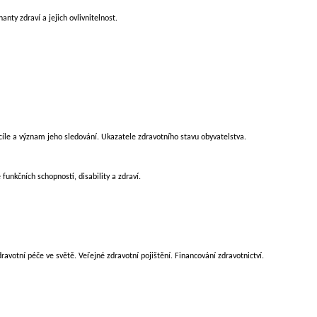
anty zdraví a jejich ovlivnitelnost.
 cíle a význam jeho sledování. Ukazatele zdravotního stavu obyvatelstva.
funkčních schopností, disability a zdraví.
ravotní péče ve světě. Veřejné zdravotní pojištění. Financování zdravotnictví.