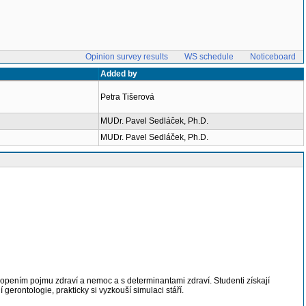
Opinion survey results
WS schedule
Noticeboard
Added by
Petra Tišerová
MUDr. Pavel Sedláček, Ph.D.
MUDr. Pavel Sedláček, Ph.D.
hopením pojmu zdraví a nemoc a s determinantami zdraví. Studenti získají
erontologie, prakticky si vyzkouší simulaci stáří.