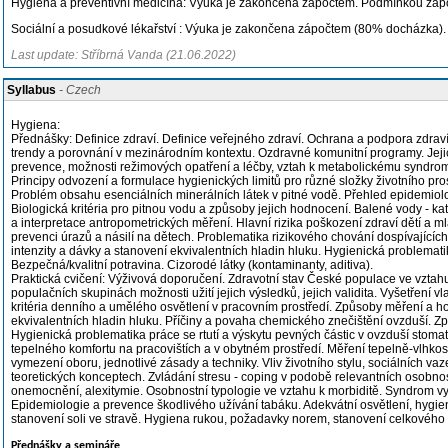
Hygiena a preventivní medicína: Výuka je zakončena zápočtem. Podmínkou zápo
Sociální a posudkové lékařství : Výuka je zakončena zápočtem (80% docházka).
Last update: Stříbrná Vanda (21.06.2022)
Syllabus
- Czech
Hygiena:
Přednášky: Definice zdraví. Definice veřejného zdraví. Ochrana a podpora zdraví.
trendy a porovnání v mezinárodním kontextu. Ozdravné komunitní programy. Jeji
prevence, možnosti režimových opatření a léčby, vztah k metabolickému syndrom
Principy odvození a formulace hygienických limitů pro různé složky životního p
Problém obsahu esenciálních minerálních látek v pitné vodě. Přehled epidemiolo
Biologická kritéria pro pitnou vodu a způsoby jejich hodnocení. Balené vody - kat
a interpretace antropometrických měření. Hlavní rizika poškození zdraví dětí a m
prevenci úrazů a násilí na dětech. Problematika rizikového chování dospívajících. 
intenzity a dávky a stanovení ekvivalentních hladin hluku. Hygienická problemat
Bezpečná/kvalitní potravina. Cizorodé látky (kontaminanty, aditiva).
Praktická cvičení: Výživová doporučení. Zdravotní stav České populace ve vztahu 
populačních skupinách možnosti užití jejich výsledků, jejich validita. Vyšetření 
kritéria denního a umělého osvětlení v pracovním prostředí. Způsoby měření a hodn
ekvivalentních hladin hluku. Příčiny a povaha chemického znečištění ovzduší. Zp
Hygienická problematika práce se rtutí a výskytu pevných částic v ovzduší stoma
tepelného komfortu na pracovištích a v obytném prostředí. Měření tepelně-vlhkos
vymezení oboru, jednotlivé zásady a techniky. Vliv životního stylu, sociálních va
teoretických konceptech. Zvládání stresu - coping v podobě relevantních osobnos
onemocnění, alexitymie. Osobnostní typologie ve vztahu k morbiditě. Syndrom vyh
Epidemiologie a prevence škodlivého užívání tabáku. Adekvátní osvětlení, hygien
stanovení soli ve stravě. Hygiena rukou, požadavky norem, stanovení celkovéh
Přednášky a semináře