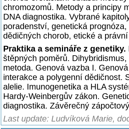
chromozomů. Metody a principy mo
DNA diagnostika. Vybrané kapitoly
poradenství, genetická prognóza, 
dědičných chorob, etické a právní
Praktika a semináře z genetiky.
štěpných poměrů.
Dihybridismus,
metoda.
Genová vazba I.
Genová 
interakce a polygenní dědičnost.
alelie.
Imunogenetika a HLA syst
Hardy-Weinbergův zákon.
Geneti
diagnostika.
Závěrečný zápočtový
Last update: Ludvíková Marie, do