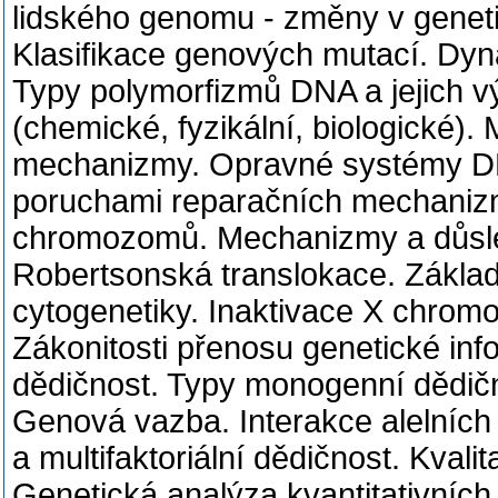
lidského genomu - změny v genet
Klasifikace genových mutací. Dy
Typy polymorfizmů DNA a jejich
(chemické, fyzikální, biologické).
mechanizmy. Opravné systémy D
poruchami reparačních mechanizm
chromozomů. Mechanizmy a důsle
Robertsonská translokace. Základy
cytogenetiky. Inaktivace X chrom
Zákonitosti přenosu genetické i
dědičnost. Typy monogenní dědičn
Genová vazba. Interakce alelních
a multifaktoriální dědičnost. Kvalit
Genetická analýza kvantitativních z