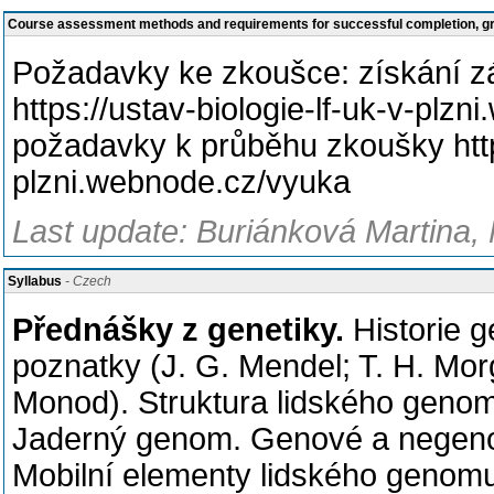
Course assessment methods and requirements for successful completion, 
Požadavky ke zkoušce: získání z
https://ustav-biologie-lf-uk-v-plz
požadavky k průběhu zkoušky https
plzni.webnode.cz/vyuka
Last update: Buriánková Martina, 
Syllabus
- Czech
Přednášky z genetiky.
Historie g
poznatky (J. G. Mendel; T. H. Morg
Monod). Struktura lidského geno
Jaderný genom. Genové a negenov
Mobilní elementy lidského genomu.