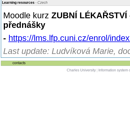
Learning resources
- Czech
Moodle kurz
ZUBNÍ LÉKAŘSTVÍ – B
přednášky
-
https://lms.lfp.cuni.cz/enrol/ind
Last update: Ludvíková Marie, do
contacts
Charles University
|
Information system o