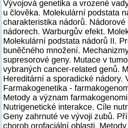
Vývojová genetika a vrozené vady
u člověka. Molekulární podstata n
charakteristika nádorů. Nádorové
nádorech. Warburgův efekt. Mole
Molekulární podstata nádorů II. Pr
buněčného množení. Mechanizmy 
supresorové geny. Mutace v tumo
vybraných cancer-related genů. M
Hereditární a sporadické nádory. 
Farmakogenetika - farmakogenomi
Metody a význam farmakogenomiky
Nutrigenetické interakce. Cíle nut
Geny zahrnuté ve vývoji zubů. Př
chorob orofaciální oblasti. Metod