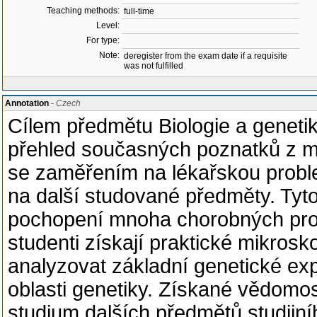
Teaching methods:
full-time
Level:
For type:
Note:
deregister from the exam date if a requisite
was not fulfilled
Annotation
- Czech
Cílem předmětu Biologie a genetik
přehled současných poznatků z mo
se zaměřením na lékařskou proble
na další studované předměty. Tyt
pochopení mnoha chorobných pro
studenti získají praktické mikros
analyzovat základní genetické exp
oblasti genetiky. Získané vědom
studium dalších předmětů studijníh