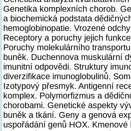
Genetika komplexních chorob. Ge
a biochemická podstata dědičnýc
hemoglobinopatie. Vrozené odchy
Receptory a poruchy jejich funkce
Poruchy molekulárního transportu.
buněk. Duchennova muskulární dy
imunitní odpovědi. Struktury imun
diverzifikace imunoglobulinů. Soma
Izotypový přesmyk. Antigenní rece
komplex. Polymorfizmus a dědičn
chorobami. Genetické aspekty vývo
buněk a tkání. Geny a genová ex
uspořádání genů HOX. Kmenové 