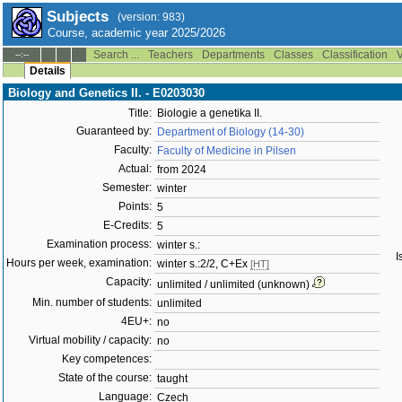
Subjects
(version: 983)
Course, academic year 2025/2026
Search ...
Teachers
Departments
Classes
Classification
V
--:--
Details
Biology and Genetics II. - E0203030
Title:
Biologie a genetika II.
Guaranteed by:
Department of Biology (14-30)
Faculty:
Faculty of Medicine in Pilsen
Actual:
from 2024
Semester:
winter
Points:
5
E-Credits:
5
Examination process:
winter s.:
I
Hours per week, examination:
winter s.:2/2, C+Ex
[HT]
Capacity:
unlimited / unlimited (unknown)
Min. number of students:
unlimited
4EU+:
no
Virtual mobility / capacity:
no
Key competences:
State of the course:
taught
Language:
Czech