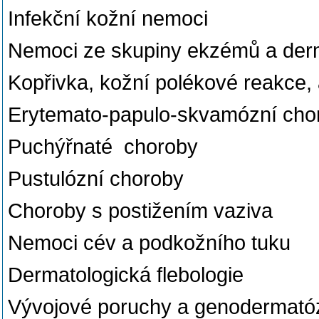
Infekční kožní nemoci
Nemoci ze skupiny ekzémů a derm
Kopřivka, kožní polékové reakce
Erytemato-papulo-skvamózní choro
Puchýřnaté choroby
Pustulózní choroby
Choroby s postižením vaziva
Nemoci cév a podkožního tuku
Dermatologická flebologie
Vývojové poruchy a genodermató