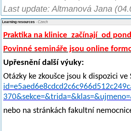
Last update: Altmanová Jana (04.
Learning resources
- Czech
Praktika na klinice začínají od pondě
Povinné semináře jsou online formo
Upřesnění další výuky:
Otázky ke zkoušce jsou k dispozici v
id=e5aed6e8cdcd2c6c966d512c249c
370&sekce=&trida=&klas=&ujmeno
nebo na stránkách fakultní nemocni