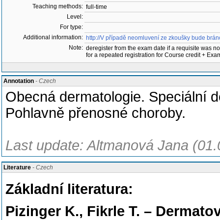
Teaching methods:
full-time
Level:
For type:
Additional information:
http://V případě neomluvení ze zkoušky bude br
Note:
deregister from the exam date if a requisite was not 
for a repeated registration for Course credit + E
Annotation
- Czech
Obecná dermatologie. Speciální de
Pohlavně přenosné choroby.
Last update: Altmanová Jana (01.
Literature
- Czech
Základní literatura:
Pizinger K., Fikrle T. – Dermat