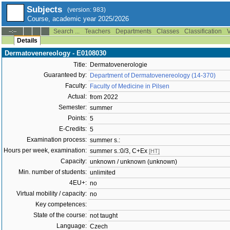
Subjects
(version: 983)
Course, academic year 2025/2026
Search ...
Teachers
Departments
Classes
Classification
V
--:--
Details
Dermatovenereology - E0108030
Title:
Dermatovenerologie
Guaranteed by:
Department of Dermatovenereology (14-370)
Faculty:
Faculty of Medicine in Pilsen
Actual:
from 2022
Semester:
summer
Points:
5
E-Credits:
5
Examination process:
summer s.:
Hours per week, examination:
summer s.:0/3, C+Ex
[HT]
Capacity:
unknown / unknown (unknown)
Min. number of students:
unlimited
4EU+:
no
Virtual mobility / capacity:
no
Key competences:
State of the course:
not taught
Language:
Czech