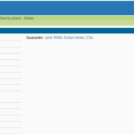
iew by plans
Setup
Guarantor:
prof. RNDr. Evžen Amler, CSc.