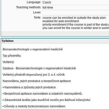
Language:
Czech
Teaching methods:
full-time
Level:
Note:
course can be enrolled in outside the study plan
enabled for web enrollment
priority enrollment if the course is part of the study
you can enroll for the course in winter and in su
Syllabus
Bionanotechnologie v regenerativní medicíně
Typ předmětu:
Volitelný
Sylabus - Bionanotechnologie v regenerativní medicíně
Volitelný předmět doporučený pro 3. a 4. ročník
Nanovlákna, jejich produkce a bezpečnost aplikace
• Nanovlákna a způsoby jejich produkce.
• Bezpečnost aplikace nanovláken a ostatních nanosystémů.
• Zdravotnické textilie jako buněčné nosiče pro tkáňové inženýrství.
• Důvody a metody funkcionalizace nanovláken.