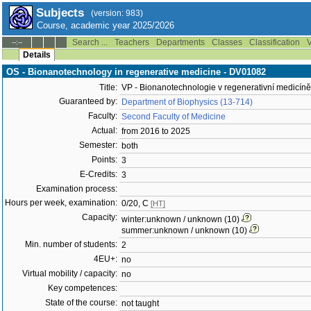
Subjects
(version: 983)
Course, academic year 2025/2026
Search ...
Teachers
Departments
Classes
Classification
V
--:--
Details
OS - Bionanotechnology in regenerative medicine - DV01082
Title:
VP - Bionanotechnologie v regenerativní medicíně
Guaranteed by:
Department of Biophysics (13-714)
Faculty:
Second Faculty of Medicine
Actual:
from 2016 to 2025
Semester:
both
Points:
3
E-Credits:
3
Examination process:
Hours per week, examination:
0/20, C
[HT]
Capacity:
winter:unknown / unknown (10)
summer:unknown / unknown (10)
Min. number of students:
2
4EU+:
no
Virtual mobility / capacity:
no
Key competences:
State of the course:
not taught