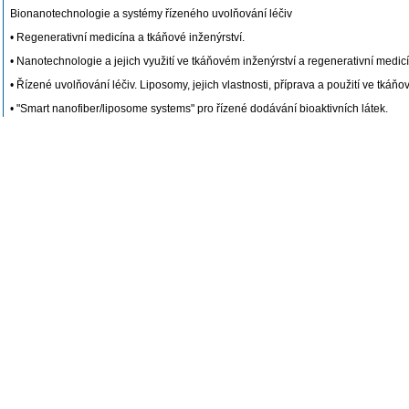
Bionanotechnologie a systémy řízeného uvolňování léčiv
• Regenerativní medicína a tkáňové inženýrství.
• Nanotechnologie a jejich využití ve tkáňovém inženýrství a regenerativní medic
• Řízené uvolňování léčiv. Liposomy, jejich vlastnosti, příprava a použití ve tkáň
• "Smart nanofiber/liposome systems" pro řízené dodávání bioaktivních látek.
Bionanotechnologie při vytváření arteficiálních tkání
• Buňky ve tkáňovém inženýrství - hlavní zdroje buněk, buňky izolované z primá
• Exogenní a endogenní zdroje buněk pro regenerativní medicínu.
• Bionanotechnologie a mobilizace endogenních buněčných zdrojů.
• Biomechanické vlastnosti nativních a arteficiálních tkání a možnosti jejich měřen
• Testování vlastností nosičů (testy in vitro a in vivo).
Bionanotechnologie v regenerativní medicíně - ukázky praktické práce I.
Bionanotechnologie v regenerativní medicíně - ukázky praktické práce II.
Praktická cvičení
A. Nosičové systémy a jejich příprava
Úloha 1: Příprava elektrosprejovaných nanočástic s enkapsulovanou HRP (příprav
Úloha 2: Příprava nanovláken pomocí elektrostatického zvlákňování (sledování