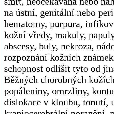
smrt, neočekávaná nebo náh
na ústní, genitální nebo per
hematomy, purpura, infikov
kožní vředy, makuly, papuly
abscesy, buly, nekroza, nád
rozpoznání kožních známek 
schopnost odlišit tyto od ji
Běžných chorobných kožích 
popáleniny, omrzliny, kont
dislokace v kloubu, tonutí, u
kraniocerebrální poranění, p