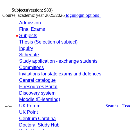
Subjects
(version: 983)
Course, academic year 2025/2026
login
login options
Admission
Final Exams
Subjects
x
Thesis (Selection of subject)
Inquiry
Schedule
Study application - exchange students
Committees
Invitations for state exams and defences
Central catalogue
E-resources Portal
Discovery system
Moodle (E-learning)
--:--
UK Forum
Search ...
Tea
UK Point
Centrum Carolina
Doctoral Study Hub