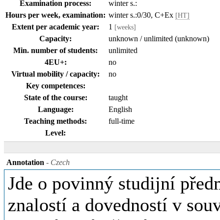
Examination process:
winter s.:
Hours per week, examination:
winter s.:0/30, C+Ex
[HT]
Extent per academic year:
1
[weeks]
Capacity:
unknown / unlimited (unknown)
Min. number of students:
unlimited
4EU+:
no
Virtual mobility / capacity:
no
Key competences:
State of the course:
taught
Language:
English
Teaching methods:
full-time
Level:
Annotation
- Czech
Jde o povinný studijní před
znalostí a dovedností v sou