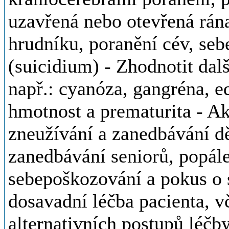
uzavřená nebo otevřená rána
hrudníku, poranění cév, se
(suicidium) - Zhodnotit dal
např.: cyanóza, gangréna, 
hmotnost a prematurita - Aku
zneužívání a zanedbávání dě
zanedbávání seniorů, popále
sebepoškozování a pokus o s
dosavadní léčba pacienta, 
alternativních postupů léčby.