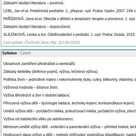
Základní studijní literatura – povinná:
LEBL, Jan et al. Preklinická pediatrie. 2., přeprac. vyd. Praha: Galén, 2007. 24
PAŘÍZKOVÁ, Jana et al. Obezita v dětství a dospívání: terapie a prevence. 1. v
Základní studijní literatura – doporučená:
SLEZÁKOVÁ, Lenka a kol. Ošetřovatelství v pediatrii. 1. vyd. Praha: Grada, 201
Last update: Čechová Jana, Mgr. (21.09.2020)
Syllabus
- Czech
Obsahové zaměření přednášek a seminářů:
Základy dietetiky (definice pojmů, výživa, léčebná výživa);
Potřeba živin – jednotlivé makro i mikronutrienty (tuky, cukry, bílkoviny, vitamíny, s
Výživová hodnota – bilance živin;
Výživa těhotných a žen v období laktace;
Přirozená výživa dětí – fyziologie laktace, techniky kojení, kontraindikace kojení;
Umělá výživa dětí – počáteční mléka, pokračovací mléka, počáteční výživa, pře
Výživa od batolecího věku po adolescenci;
Minimum umělé výživy dětí - enterální a parenterální výživa – přehled metod, te
Hodnocení stavu výživy u dětí – metody zjišťování, podvýživa (klasifikace), nadvý