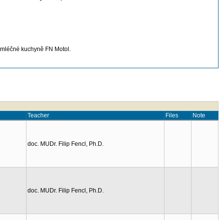
í mléčné kuchyně FN Motol.
Teacher
Files
Note
doc. MUDr. Filip Fencl, Ph.D.
doc. MUDr. Filip Fencl, Ph.D.