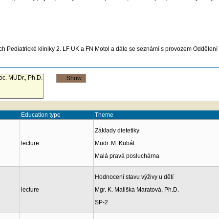
ích Pediatrické kliniky 2. LF UK a FN Motol a dále se seznámí s provozem Oddělen
Education type
Theme
Základy dietetiky
lecture
Mudr. M. Kubát
Malá pravá posluchárna
Hodnocení stavu výživy u dětí
lecture
Mgr. K. Mališka Maratová, Ph.D.
SP-2