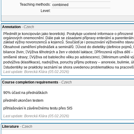
Teaching methods:
combined
Level:
Annotation
- Czech
Předmět je koncipován jako teoretický. Poskytuje ucelené informace o přirozené 
orgánových onemocnění. Dále pak se zásadami přípravy enterální a parenterální v
základ výživy novorozenců a kojenců. Součástí je i posuzování výživového stav
Obsahové zaměření přednášek a seminářů: Úvod do dietetiky (definice pojmů, histo
bilance živin; Výživa těhotných a žen v období laktace; Přirozená výživa dětí 
smíšené stravy; Výživa od batolecího věku po adolescenci; Minimum umělé výživ
podvýživa (klasifikace), nadvýživa, poruchy příjmu potravy – anorexie, bulimie, ú
studenti/ky se prakticky seznámí se shora uvedenou problematikou na pracoviš
Last update: Borecká Klára (05.02.2026)
Course completion requirements
- Czech
90% účast na přednáškách
předmět ukončen testem
přihlašování k závěrečnému testu přes SIS
Last update: Borecká Klára (05.02.2026)
Literature
- Czech