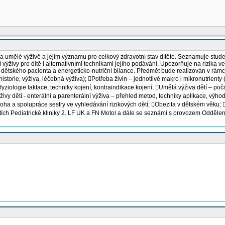
a umělé výživě a jejím významu pro celkový zdravotní stav dítěte. Seznamuje studen
ýživy pro dítě i alternativními technikami jejího podávání. Upozorňuje na rizika 
u dětského pacienta a energeticko-nutriční bilance. Předmět bude realizován v rá
rie, výživa, léčebná výživa); Potřeba živin – jednotlivé makro i mikronutrienty (tu
– fyziologie laktace, techniky kojení, kontraindikace kojení; Umělá výživa dětí – 
y dětí - enterální a parenterální výživa – přehled metod, techniky aplikace, výho
loha a spolupráce sestry ve vyhledávání rizikových dětí; Obezita v dětském věku; 
tích Pediatrické kliniky 2. LF UK a FN Motol a dále se seznámí s provozem Odděle