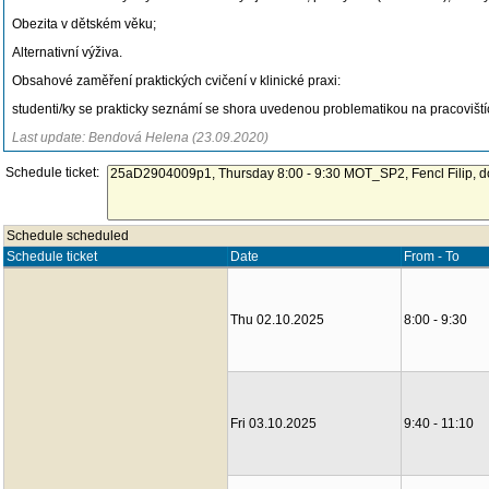
Obezita v dětském věku;
Alternativní výživa.
Obsahové zaměření praktických cvičení v klinické praxi:
studenti/ky se prakticky seznámí se shora uvedenou problematikou na pracovišt
Last update: Bendová Helena (23.09.2020)
Schedule ticket:
Schedule scheduled
Schedule ticket
Date
From - To
Thu 02.10.2025
8:00 - 9:30
Fri 03.10.2025
9:40 - 11:10