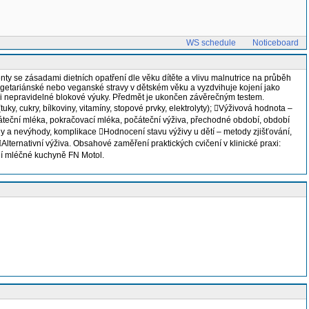
WS schedule
Noticeboard
ty se zásadami dietních opatření dle věku dítěte a vlivu malnutrice na průběh
vegetariánské nebo veganské stravy v dětském věku a vyzdvihuje kojení jako
mci nepravidelné blokové výuky. Předmět je ukončen závěrečným testem.
ky, cukry, bílkoviny, vitamíny, stopové prvky, elektrolyty); Výživová hodnota –
počáteční mléka, pokračovací mléka, počáteční výživa, přechodné období, období
dy a nevýhody, komplikace Hodnocení stavu výživy u dětí – metody zjišťování,
Alternativní výživa. Obsahové zaměření praktických cvičení v klinické praxi:
ní mléčné kuchyně FN Motol.