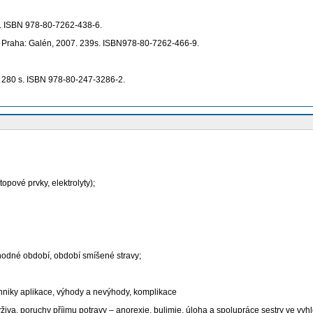
8 s. ISBN 978-80-7262-438-6.
yd. Praha: Galén, 2007. 239s. ISBN978-80-7262-466-9.
0. 280 s. ISBN 978-80-247-3286-2.
topové prvky, elektrolyty);
chodné období, období smíšené stravy;
chniky aplikace, výhody a nevýhody, komplikace
živa, poruchy příjmu potravy – anorexie, bulimie, úloha a spolupráce sestry ve vyhl