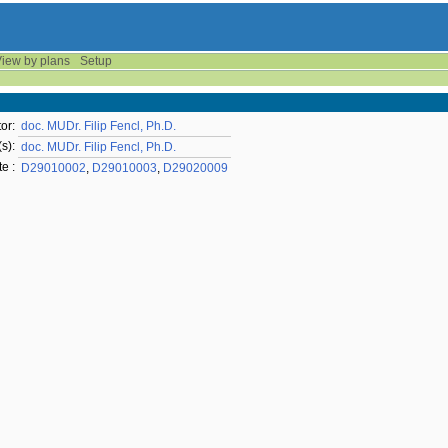
iew by plans
Setup
or:
doc. MUDr. Filip Fencl, Ph.D.
s):
doc. MUDr. Filip Fencl, Ph.D.
e :
D29010002
,
D29010003
,
D29020009