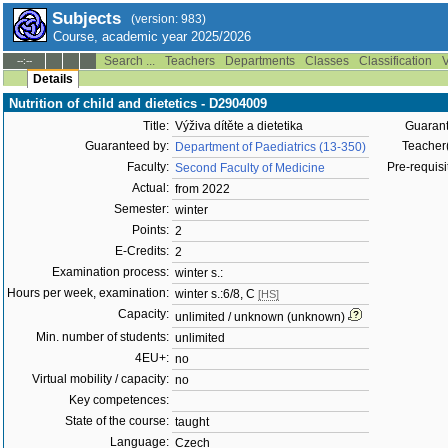
Subjects
(version: 983)
Course, academic year 2025/2026
Search ...
Teachers
Departments
Classes
Classification
V
--:--
Details
Nutrition of child and dietetics - D2904009
Title:
Výživa dítěte a dietetika
Guarant
Guaranteed by:
Teacher(
Department of Paediatrics (13-350)
Faculty:
Pre-requisit
Second Faculty of Medicine
Actual:
from 2022
Semester:
winter
Points:
2
E-Credits:
2
Examination process:
winter s.:
Hours per week, examination:
winter s.:6/8, C
[HS]
Capacity:
unlimited / unknown (unknown)
Min. number of students:
unlimited
4EU+:
no
Virtual mobility / capacity:
no
Key competences:
State of the course:
taught
Language:
Czech