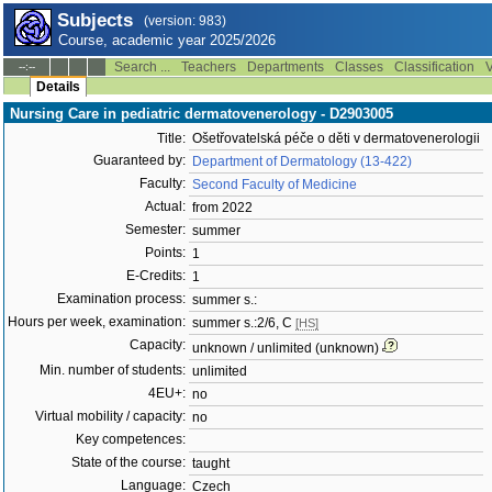
Subjects
(version: 983)
Course, academic year 2025/2026
Search ...
Teachers
Departments
Classes
Classification
V
--:--
Details
Nursing Care in pediatric dermatovenerology - D2903005
Title:
Ošetřovatelská péče o děti v dermatovenerologii
Guaranteed by:
Department of Dermatology (13-422)
Faculty:
Second Faculty of Medicine
Actual:
from 2022
Semester:
summer
Points:
1
E-Credits:
1
Examination process:
summer s.:
Hours per week, examination:
summer s.:2/6, C
[HS]
Capacity:
unknown / unlimited (unknown)
Min. number of students:
unlimited
4EU+:
no
Virtual mobility / capacity:
no
Key competences:
State of the course:
taught
Language:
Czech