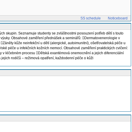
SS schedule
Noticeboard
ých skupin. Seznamuje studenty se zvláštnostmi posouzení potřeb dětí s touto
kové výuky. Obsahové zaměření přednášek a seminářů: Dermatovenerologie v
áněty kůže neinfekční u dětí (alergické, autoimunitní), ošetřovatelská péče u
vatelské péče u infekčních kožních nemocí. Obsahové zaměření praktických cvičení:
try v léčebném procesu Dětská exantémová onemocnění a jejich diferenciální
jejich rodičů – režimová opatření, každodenní péče o kůži