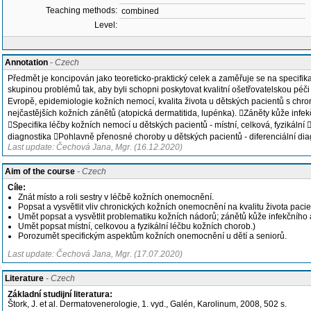
Teaching methods:
combined
Level:
Annotation
- Czech
Předmět je koncipován jako teoreticko-praktický celek a zaměřuje se na specifi
skupinou problémů tak, aby byli schopni poskytovat kvalitní ošetřovatelskou p
Evropě, epidemiologie kožních nemocí, kvalita života u dětských pacientů s chr
nejčastějších kožních zánětů (atopická dermatitida, lupénka). Záněty kůže infek
Specifika léčby kožních nemocí u dětských pacientů - místní, celková, fyzikál
diagnostika Pohlavně přenosné choroby u dětských pacientů - diferenciální di
Last update: Čechová Jana, Mgr. (16.12.2020)
Aim of the course
- Czech
Cíle:
Znát místo a roli sestry v léčbě kožních onemocnění.
Popsat a vysvětlit vliv chronických kožních onemocnění na kvalitu života pacie
Umět popsat a vysvětlit problematiku kožních nádorů; zánětů kůže infekčního
Umět popsat místní, celkovou a fyzikální léčbu kožních chorob.)
Porozumět specifickým aspektům kožních onemocnění u dětí a seniorů.
Last update: Čechová Jana, Mgr. (17.07.2020)
Literature
- Czech
Základní studijní literatura:
Štork, J. et al. Dermatovenerologie, 1. vyd., Galén, Karolinum, 2008, 502 s.