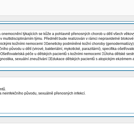
ka onemocnění týkajících se kůže a pohlavně přenosných chorob u dětí všech věkov
éči v multidisciplinárním týmu. Předmět bude realizován v rámci nepravidelné blo
onickými kožními nemocemi Geneticky podmíněné kožní choroby (genodermatózy) Z
čního původu u dětí (virové, bakteriální, mykotické, parazitární), specifika ošetřo
ní Ošetřovatelská péče u dětských pacientů s kožními nemocemi Úloha dětské ses
agnostika, sexuální zneužívání Edukace dětských pacientů s atopickým ekzémem a 
ntů.
 a neinfekčního původu, sexuálně přenosných infekcí.