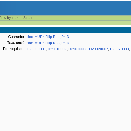
iew by plans
Setup
Guarantor:
doc. MUDr. Filip Rob, Ph.D.
Teacher(s):
doc. MUDr. Filip Rob, Ph.D.
Pre-requisite :
D29010001
,
D29010002
,
D29010003
,
D29020007
,
D29020008
,