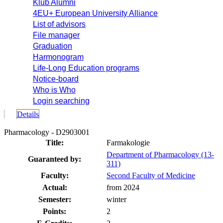
Klub Alumni
4EU+ European University Alliance
List of advisors
File manager
Graduation
Harmonogram
Life-Long Education programs
Notice-board
Who is Who
Login searching
Details
Pharmacology - D2903001
Title:
Farmakologie
Department of Pharmacology (13-
Guaranteed by:
311)
Faculty:
Second Faculty of Medicine
Actual:
from 2024
Semester:
winter
Points:
2