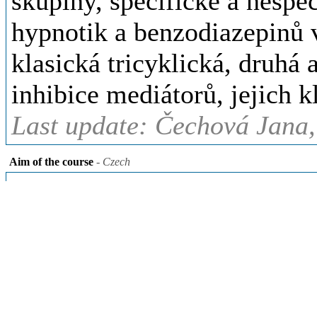
skupiny, specifické a nespec
hypnotik a benzodiazepinů v
klasická tricyklická, druhá 
inhibice mediátorů, jejich k
Last update: Čechová Jana,
Aim of the course
- Czech
• Odlišit základní lékové fo
• Pochopit základní farmak
vztahy