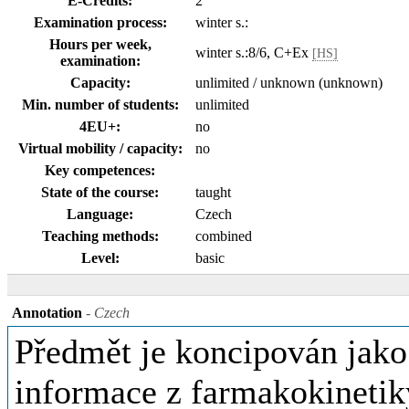
E-Credits:
2
Examination process:
winter s.:
Hours per week,
winter s.:8/6, C+Ex
[HS]
examination:
Capacity:
unlimited / unknown (unknown)
Min. number of students:
unlimited
4EU+:
no
Virtual mobility / capacity:
no
Key competences:
State of the course:
taught
Language:
Czech
Teaching methods:
combined
Level:
basic
Annotation
- Czech
Předmět je koncipován jako
informace z farmakokineti