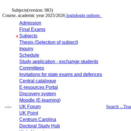
Subjects
(version: 983)
Course, academic year 2025/2026
login
login options
Admission
Final Exams
Subjects
x
Thesis (Selection of subject)
Inquiry
Schedule
Study application - exchange students
Committees
Invitations for state exams and defences
Central catalogue
E-resources Portal
Discovery system
Moodle (E-learning)
--:--
UK Forum
Search ...
Tea
UK Point
Centrum Carolina
Doctoral Study Hub