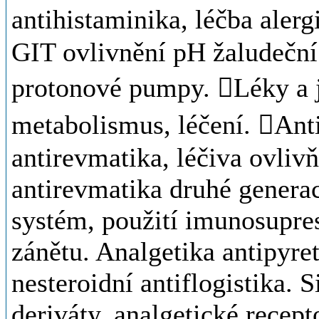
antihistaminika, léčba aler
GIT ovlivnění pH žaludeční
protonové pumpy. Léky a j
metabolismus, léčení. Anti
antirevmatika, léčiva ovliv
antirevmatika druhé generac
systém, použití imunosupre
zánětu. Analgetika antipyreti
nesteroidní antiflogistika. 
deriváty, analgetické recept