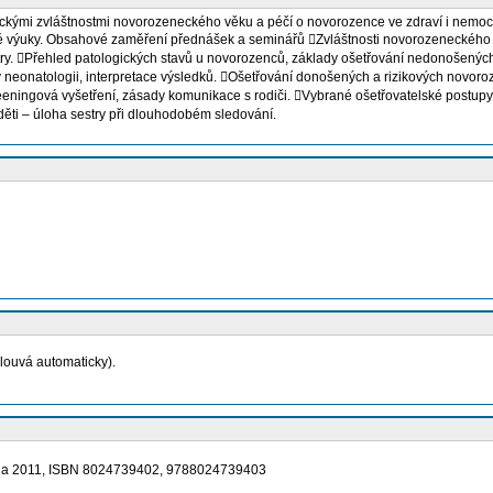
fickými zvláštnostmi novorozeneckého věku a péčí o novorozence ve zdraví i nemoci
vé výuky. Obsahové zaměření přednášek a seminářů Zvláštnosti novorozeneckého v
y. Přehled patologických stavů u novorozenců, základy ošetřování nedonošených a
neonatologii, interpretace výsledků. Ošetřování donošených a rizikových novoroz
creeningová vyšetření, zásady komunikace s rodiči. Vybrané ošetřovatelské postup
ěti – úloha sestry při dlouhodobém sledování.
louvá automaticky).
ada 2011, ISBN 8024739402, 9788024739403