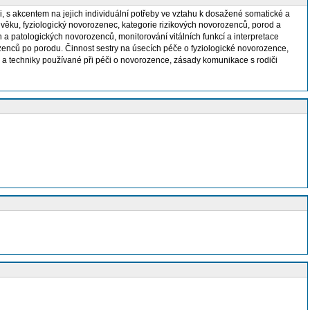
, s akcentem na jejich individuální potřeby ve vztahu k dosažené somatické a
ěku, fyziologický novorozenec, kategorie rizikových novorozenců, porod a
 patologických novorozenců, monitorování vitálních funkcí a interpretace
enců po porodu. Činnost sestry na úsecích péče o fyziologické novorozence,
y a techniky používané při péči o novorozence, zásady komunikace s rodiči