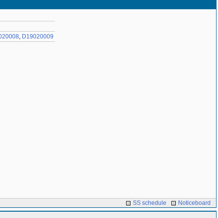
020008
,
D19020009
SS schedule
Noticeboard