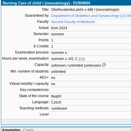
Nursing Care of child I (neonatology) - D1904004
Title:
Ošetřovatelská péče o dítě I (neonatologie)
Guaranteed by:
Department of Obstetrics and Gynaecology (13-39
Faculty:
Second Faculty of Medicine
Actual:
from 2024
Semester:
summer
Points:
1
E-Credits:
1
Examination process:
summer s.:
Hours per week, examination:
summer s.:4/2, C
[HS]
Capacity:
unknown / unlimited (unknown)
Min. number of students:
unlimited
4EU+:
no
Virtual mobility / capacity:
no
Key competences:
State of the course:
taught
Language:
Czech
Teaching methods:
combined
Level:
Annotation
- Czech