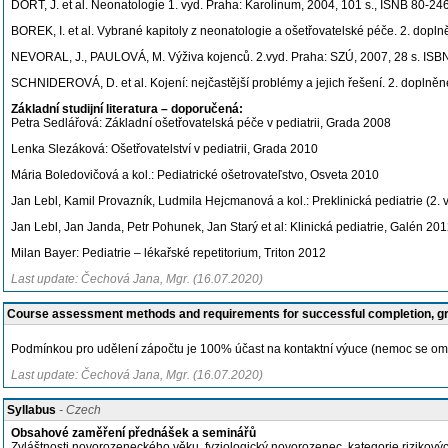
DORT, J. et al. Neonatologie 1. vyd. Praha: Karolinum, 2004, 101 s., ISNB 80-2
BOREK, I. et al. Vybrané kapitoly z neonatologie a ošetřovatelské péče. 2. do
NEVORAL, J., PAULOVÁ, M. Výživa kojenců. 2.vyd. Praha: SZÚ, 2007, 28 s. IS
SCHNIDEROVÁ, D. et al. Kojení: nejčastější problémy a jejich řešení. 2. dopln
Základní studijní literatura – doporučená:
Petra Sedlářová: Základní ošetřovatelská péče v pediatrii, Grada 2008
Lenka Slezáková: Ošetřovatelství v pediatrii, Grada 2010
Mária Boledovičová a kol.: Pediatrické ošetrovateľstvo, Osveta 2010
Jan Lebl, Kamil Provazník, Ludmila Hejcmanová a kol.: Preklinická pediatrie (2. 
Jan Lebl, Jan Janda, Petr Pohunek, Jan Starý et al: Klinická pediatrie, Galén 20
Milan Bayer: Pediatrie – lékařské repetitorium, Triton 2012
Last update: Čechová Jana, Mgr. (16.07.2020)
Course assessment methods and requirements for successful completion, 
Podmínkou pro udělení zápočtu je 100% účast na kontaktní výuce (nemoc se om
Last update: Čechová Jana, Mgr. (16.07.2020)
Syllabus
- Czech
Obsahové zaměření přednášek a seminářů
Zvláštnosti novorozeneckého věku, fyziologický novorozenec, kategorie rizikov