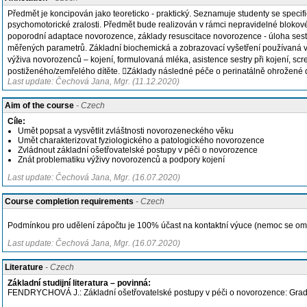
Předmět je koncipován jako teoreticko - praktický. Seznamuje studenty se speci
psychomotorické zralosti. Předmět bude realizován v rámci nepravidelné bloko
poporodní adaptace novorozence, základy resuscitace novorozence - úloha sestr
měřených parametrů. Základní biochemická a zobrazovací vyšetření používaná v 
výživa novorozenců – kojení, formulovaná mléka, asistence sestry při kojení, s
postiženého/zemřelého dítěte. Základy následné péče o perinatálně ohrožené d
Last update: Čechová Jana, Mgr. (11.12.2020)
Aim of the course
- Czech
Cíle:
Umět popsat a vysvětlit zvláštnosti novorozeneckého věku
Umět charakterizovat fyziologického a patologického novorozence
Zvládnout základní ošetřovatelské postupy v péči o novorozence
Znát problematiku výživy novorozenců a podpory kojení
Last update: Čechová Jana, Mgr. (16.07.2020)
Course completion requirements
- Czech
Podmínkou pro udělení zápočtu je 100% účast na kontaktní výuce (nemoc se om
Last update: Čechová Jana, Mgr. (16.07.2020)
Literature
- Czech
Základní studijní literatura – povinná:
FENDRYCHOVÁ J.: Základní ošetřovatelské postupy v péči o novorozence: Gr