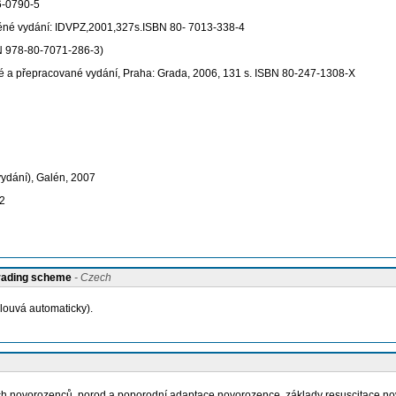
46-0790-5
plněné vydání: IDVPZ,2001,327s.ISBN 80- 7013-338-4
BN 978-80-7071-286-3)
ěné a přepracované vydání, Praha: Grada, 2006, 131 s. ISBN 80-247-1308-X
vydání), Galén, 2007
12
grading scheme
- Czech
louvá automaticky).
ých novorozenců, porod a poporodní adaptace novorozence, základy resuscitace nov