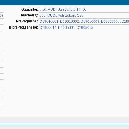
Guarantor:
prof. MUDr. Jan Janota, Ph.D.
Teacher(s):
0)
doc. MUDr. Petr Zoban, CSc.
Pre-requisite :
D19010001
,
D19010002
,
D19010003
,
D19020007
,
D19
Is pre-requisite for:
D1906014
,
D1905001
,
D1905015