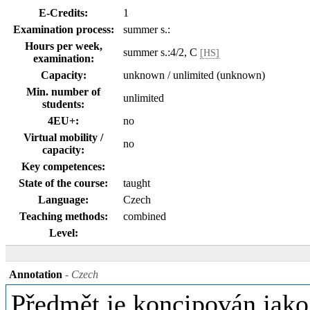
E-Credits:
1
Examination process:
summer s.:
Hours per week,
summer s.:4/2, C
[HS]
examination:
Capacity:
unknown / unlimited (unknown)
Min. number of
unlimited
students:
4EU+:
no
Virtual mobility /
no
capacity:
Key competences:
State of the course:
taught
Language:
Czech
Teaching methods:
combined
Level:
Annotation
- Czech
Předmět je koncipován jako 