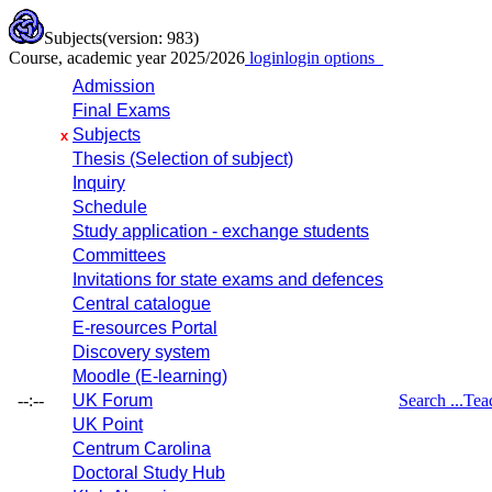
Subjects
(version: 983)
Course, academic year 2025/2026
login
login options
Admission
Final Exams
Subjects
x
Thesis (Selection of subject)
Inquiry
Schedule
Study application - exchange students
Committees
Invitations for state exams and defences
Central catalogue
E-resources Portal
Discovery system
Moodle (E-learning)
--:--
UK Forum
Search ...
Tea
UK Point
Centrum Carolina
Doctoral Study Hub