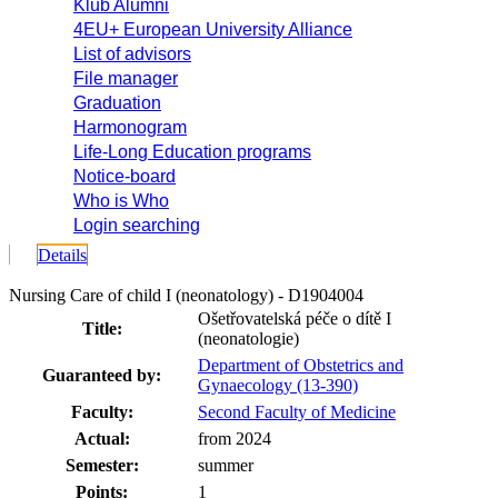
Klub Alumni
4EU+ European University Alliance
List of advisors
File manager
Graduation
Harmonogram
Life-Long Education programs
Notice-board
Who is Who
Login searching
Details
Nursing Care of child I (neonatology) - D1904004
Ošetřovatelská péče o dítě I
Title:
(neonatologie)
Department of Obstetrics and
Guaranteed by:
Gynaecology (13-390)
Faculty:
Second Faculty of Medicine
Actual:
from 2024
Semester:
summer
Points:
1