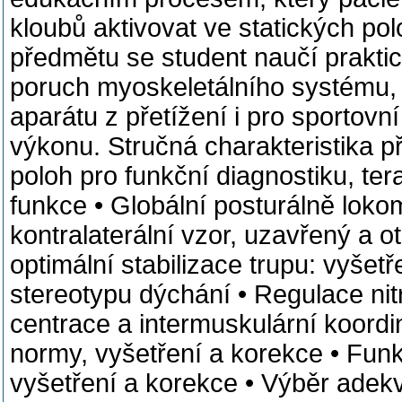
kloubů aktivovat ve statických po
předmětu se student naučí praktick
poruch myoskeletálního systému, 
aparátu z přetížení i pro sportovn
výkonu. Stručná charakteristika p
poloh pro funkční diagnostiku, ter
funkce • Globální posturálně lokom
kontralaterální vzor, uzavřený a o
optimální stabilizace trupu: vyšetř
stereotypu dýchání • Regulace nitr
centrace a intermuskulární koordi
normy, vyšetření a korekce • Fun
vyšetření a korekce • Výběr adekv