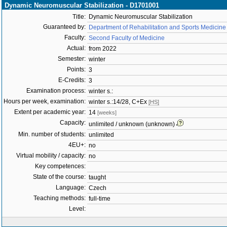
Dynamic Neuromuscular Stabilization - D1701001
Title:
Dynamic Neuromuscular Stabilization
Guaranteed by:
Department of Rehabilitation and Sports Medicine
Faculty:
Second Faculty of Medicine
Actual:
from 2022
Semester:
winter
Points:
3
E-Credits:
3
Examination process:
winter s.:
Hours per week, examination:
winter s.:14/28, C+Ex
[HS]
Extent per academic year:
14
[weeks]
Capacity:
unlimited / unknown (unknown)
Min. number of students:
unlimited
4EU+:
no
Virtual mobility / capacity:
no
Key competences:
State of the course:
taught
Language:
Czech
Teaching methods:
full-time
Level: