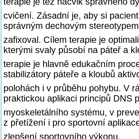
terapie je též nácvik správného 
cvičení. Zásadní je, aby si pacie
správným dechovým stereotypem
zafixoval. Cílem terapie je optimaliz
kterými svaly působí na páteř a k
terapie je hlavně edukačním proce
stabilizátory páteře a kloubů aktiv
polohách i v průběhu pohybu. V r
praktickou aplikaci principů DNS p
myoskeletálního systému, v preve
z přetížení i pro sportovní aplikac
zlepšení sportovního výkonu.