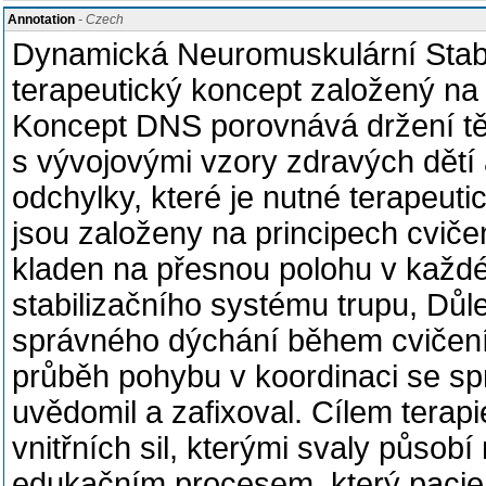
Annotation
- Czech
Dynamická Neuromuskulární Stabil
terapeutický koncept založený na 
Koncept DNS porovnává držení těl
s vývojovými vzory zdravých dětí
odchylky, které je nutné terapeuti
jsou založeny na principech cviče
kladen na přesnou polohu v každé
stabilizačního systému trupu, Důl
správného dýchání během cvičení.
průběh pohybu v koordinaci se 
uvědomil a zafixoval. Cílem terapie
vnitřních sil, kterými svaly působ
edukačním procesem, který pacienta