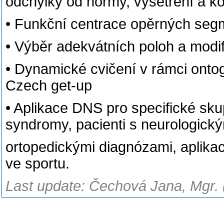
odchylky od normy, vyšetření a k
• Funkční centrace opěrných segm
• Výběr adekvátních poloh a modifi
• Dynamické cvičení v rámci onto
Czech get-up
• Aplikace DNS pro specifické skup
syndromy, pacienti s neurologický
ortopedickými diagnózami, aplikac
ve sportu.
Last update: Čechová Jana, Mgr. 