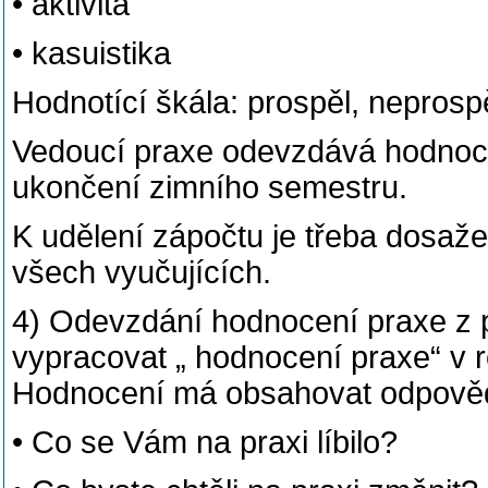
• aktivita
• kasuistika
Hodnotící škála: prospěl, neprosp
Vedoucí praxe odevzdává hodnoce
ukončení zimního semestru.
K udělení zápočtu je třeba dosaž
všech vyučujících.
4) Odevzdání hodnocení praxe z p
vypracovat „ hodnocení praxe“ v r
Hodnocení má obsahovat odpověd
• Co se Vám na praxi líbilo?