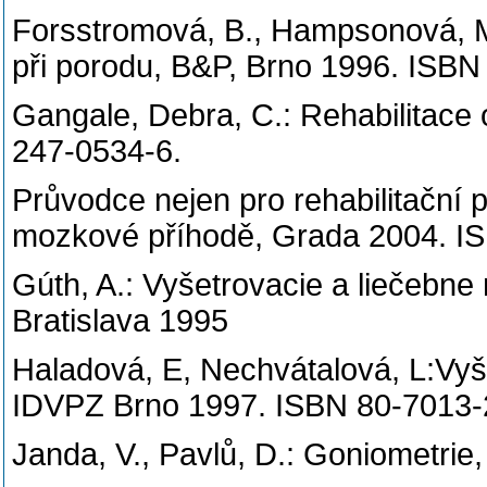
Forsstromová, B., Hampsonová, M.
při porodu, B&P, Brno 1996. ISBN
Gangale, Debra, C.: Rehabilitace 
247-0534-6.
Průvodce nejen pro rehabilitační
mozkové příhodě, Grada 2004. I
Gúth, A.: Vyšetrovacie a liečebn
Bratislava 1995
Haladová, E, Nechvátalová, L:Vy
IDVPZ Brno 1997. ISBN 80-7013-
Janda, V., Pavlů, D.: Goniometri