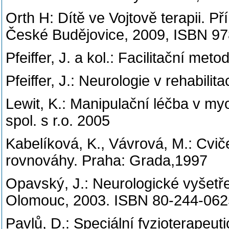
Orth H: Dítě ve Vojtově terapii. Př
České Budějovice, 2009, ISBN 97
Pfeiffer, J. a kol.: Facilitační me
Pfeiffer, J.: Neurologie v rehabilit
Lewit, K.: Manipulační léčba v my
spol. s r.o. 2005
Kabelíková, K., Vávrová, M.: Cvič
rovnováhy. Praha: Grada,1997
Opavský, J.: Neurologické vyšetřen
Olomouc, 2003. ISBN 80-244-062
Pavlů, D.: Speciální fyzioterapeu