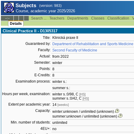
Subjects
(version: 983)
Course, academic year 2025/2026
Search ...
Teachers
Departments
Classes
Classification
V
--:--
Details
Clinical Practice II - D1305317
Title:
Klinická praxe II
Guaranteed by:
Department of Rehabilitation and Sports Medicine
Faculty:
Second Faculty of Medicine
Actual:
from 2022
Semester:
winter
Points:
8
E-Credits:
8
Examination process:
winter s.:
summer s.:
Hours per week, examination:
winter s.:0/98, C
[HS]
summer s.:0/42, C
[HS]
Extent per academic year:
14
[weeks]
Capacity:
winter:unknown / unlimited (unknown)
summer:unknown / unlimited (unknown)
Min. number of students:
unlimited
4EU+:
no