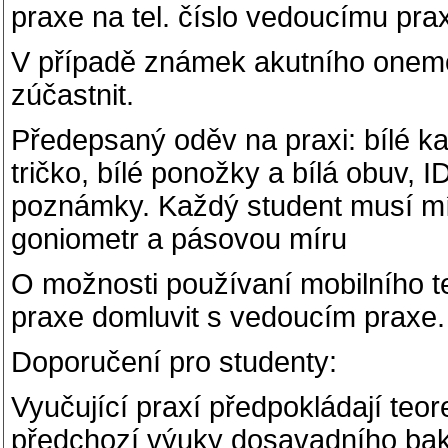
praxe na tel. číslo vedoucímu prax
V případě známek akutního onemo
zúčastnit.
Předepsaný oděv na praxi: bílé kalh
tričko, bílé ponožky a bílá obuv, 
poznámky. Každý student musí mít
goniometr a pásovou míru
O možnosti používaní mobilního t
praxe domluvit s vedoucím praxe.
Doporučení pro studenty:
Vyučující praxí předpokládají teor
předchozí výuky dosavadního baka