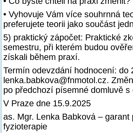
• Co byste chtěli na praxi změnit?
• Vyhovuje Vám více souhrnná teo
preferujete teorii jako součást jed
5) praktický zápočet: Praktické 
semestru, při kterém budou ověřen
získali během praxí.
Termín odevzdání hodnocení: do 2
lenka.babkova@fnmotol.cz. Změn
po předchozí písemné domluvě s
V Praze dne 15.9.2025
as. Mgr. Lenka Babková – garant př
fyzioterapie