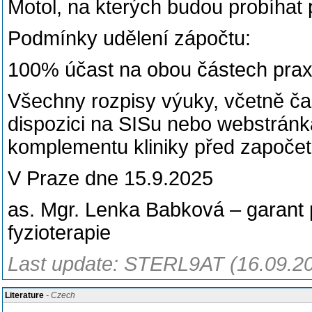
Motol, na kterých budou probíhat p
Podmínky udělení zápočtu:
100% účast na obou částech prax
Všechny rozpisy výuky, včetně č
dispozici na SISu nebo webstránká
komplementu kliniky před započet
V Praze dne 15.9.2025
as. Mgr. Lenka Babková – garant p
fyzioterapie
Last update: STERL9AT (16.09.2
Literature
- Czech