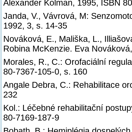
Alexander Kolman, 1995, ISBN 8
Janda, V., Vávrová, M: Senzomotor
1992, 3, s. 14-35
Nováková, E., Mališka, L., Illiašo
Robina McKenzie. Eva Nováková,
Morales, R., C.: Orofaciální regul
80-7367-105-0, s. 160
Angale Debra, C.: Rehabilitace oro
232
Kol.: Léčebné rehabilitační post
80-7169-187-9
Bobath, B.: Hemiplégia dospelých