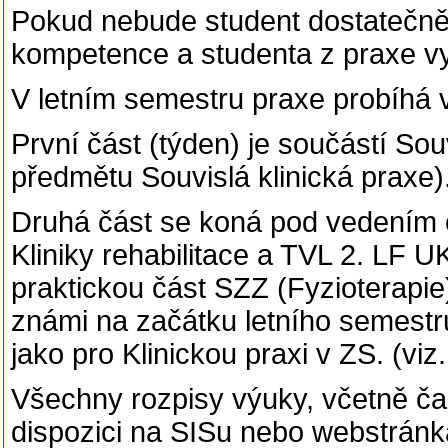
Pokud nebude student dostatečně 
kompetence a studenta z praxe vy
V letním semestru praxe probíhá 
První část (týden) je součástí So
předmětu Souvislá klinická praxe)
Druhá část se koná pod vedením o
Kliniky rehabilitace a TVL 2. LF U
praktickou část SZZ (Fyzioterapie
známi na začátku letního semestru.
jako pro Klinickou praxi v ZS. (viz
Všechny rozpisy výuky, včetně č
dispozici na SISu nebo webstránká