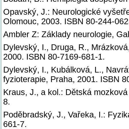
Opavský, J.: Neurologické vyšetřen
Olomouc, 2003. ISBN 80-244-062
Ambler Z: Základy neurologie, Ga
Dylevský, I., Druga, R., Mrázkov
2000. ISBN 80-7169-681-1.
Dylevský, I., Kubálková, L., Navráti
fyzioterapie, Praha, 2001. ISBN 
Kraus, J., a kol.: Dětská mozkov
8.
Poděbradský, J., Vařeka, I.: Fyziká
661-7.