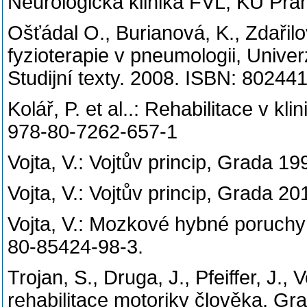
Neurologická klinika FVL, KU Pra
Ošťádal O., Burianová, K., Zdařilo
fyzioterapie v pneumologii, Univer
Studijní texty. 2008. ISBN: 802
Kolář, P. et al..: Rehabilitace v k
978-80-7262-657-1
Vojta, V.: Vojtův princip, Grada 
Vojta, V.: Vojtův princip, Grada 
Vojta, V.: Mozkové hybné poruch
80-85424-98-3.
Trojan, S., Druga, J., Pfeiffer, J.,
rehabilitace motoriky člověka, G