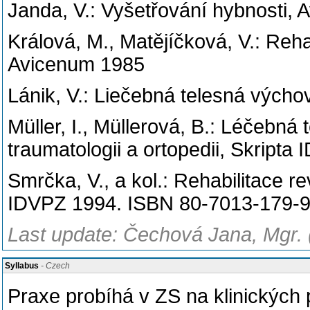
Janda, V.: Vyšetřování hybnosti,
Králová, M., Matějíčková, V.: Reh
Avicenum 1985
Lánik, V.: Liečebná telesná výchov
Müller, I., Müllerová, B.: Léčebná
traumatologii a ortopedii, Skripta
Smrčka, V., a kol.: Rehabilitace r
IDVPZ 1994. ISBN 80-7013-179-9
Last update: Čechová Jana, Mgr. 
Syllabus
- Czech
Praxe probíhá v ZS na klinických 