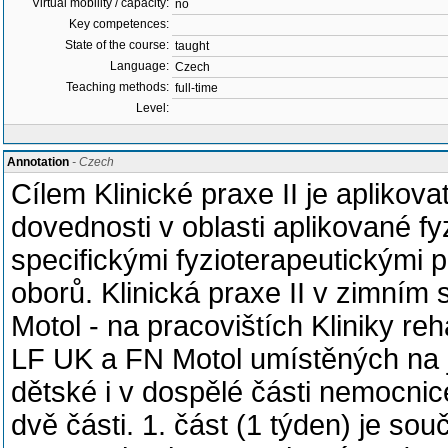
Virtual mobility / capacity:
no
Key competences:
State of the course:
taught
Language:
Czech
Teaching methods:
full-time
Level:
Annotation
- Czech
Cílem Klinické praxe II je aplikova
dovednosti v oblasti aplikované fy
specifickými fyzioterapeutickými p
oborů. Klinická praxe II v zimním
Motol - na pracovištích Kliniky reh
LF UK a FN Motol umístěných na j
dětské i v dospělé části nemocnic
dvě části. 1. část (1 týden) je sou