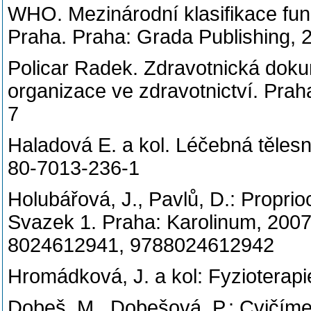
WHO. Mezinárodní klasifikace funk
Praha. Praha: Grada Publishing,
Policar Radek. Zdravotnická dok
organizace ve zdravotnictví. Pra
7
Haladová E. a kol. Léčebná těles
80-7013-236-1
Holubářová, J., Pavlů, D.: Proprio
Svazek 1. Praha: Karolinum, 2007.
8024612941, 9788024612942
Hromádková, J. a kol: Fyzioterap
Dobeš, M., Dobešová, P.: Cvičím