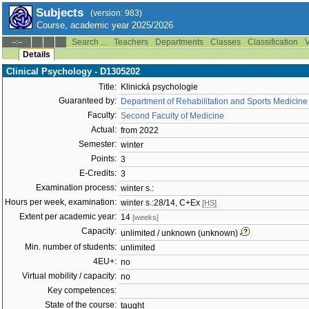
Subjects
(version: 983)
Course, academic year 2025/2026
Search ...
Teachers
Departments
Classes
Classification
V
--:--
Details
Clinical Psychology - D1305202
Title:
Klinická psychologie
Guaranteed by:
Department of Rehabilitation and Sports Medicine
Faculty:
Second Faculty of Medicine
Actual:
from 2022
Semester:
winter
Points:
3
E-Credits:
3
Examination process:
winter s.:
Hours per week, examination:
winter s.:28/14, C+Ex
[HS]
Extent per academic year:
14
[weeks]
Capacity:
unlimited / unknown (unknown)
Min. number of students:
unlimited
4EU+:
no
Virtual mobility / capacity:
no
Key competences:
State of the course:
taught