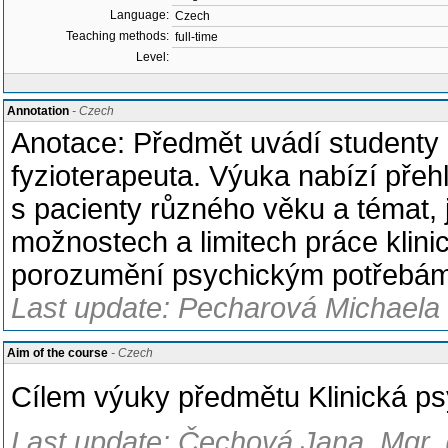
Language:
Czech
Teaching methods:
full-time
Level:
Annotation
- Czech
Anotace: Předmět uvádí studenty d
fyzioterapeuta. Výuka nabízí pře
s pacienty různého věku a témat, j
možnostech a limitech práce klinic
porozumění psychickým potřebám pa
Last update: Pecharová Michaela
Aim of the course
- Czech
Cílem výuky předmětu Klinická ps
Last update: Čechová Jana, Mgr. 