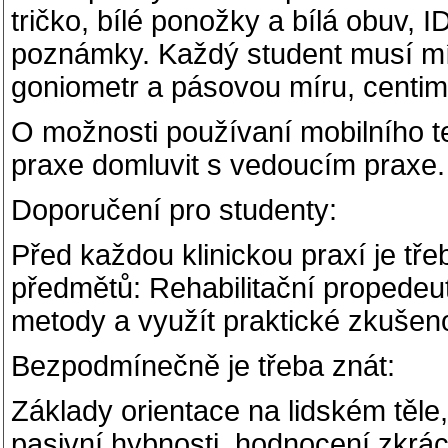
tričko, bílé ponožky a bílá obuv, 
poznámky. Každý student musí mít
goniometr a pásovou míru, centim
O možnosti používaní mobilního t
praxe domluvit s vedoucím praxe.
Doporučení pro studenty:
Před každou klinickou praxí je tře
předmětů: Rehabilitační propedeut
metody a využít praktické zkušeno
Bezpodmínečně je třeba znát:
Základy orientace na lidském těle,
pasivní hybnosti, hodnocení zkrác