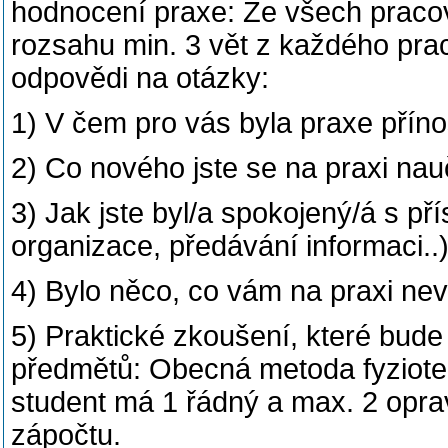
hodnocení praxe: Ze všech pracov
rozsahu min. 3 vět z každého pr
odpovědi na otázky:
1) V čem pro vás byla praxe přín
2) Co nového jste se na praxi nauč
3) Jak jste byl/a spokojený/á s př
organizace, předávání informaci..
4) Bylo něco, co vám na praxi ne
5) Praktické zkoušení, které bude
předmětů: Obecná metoda fyzioter
student má 1 řádný a max. 2 opra
zápočtu.