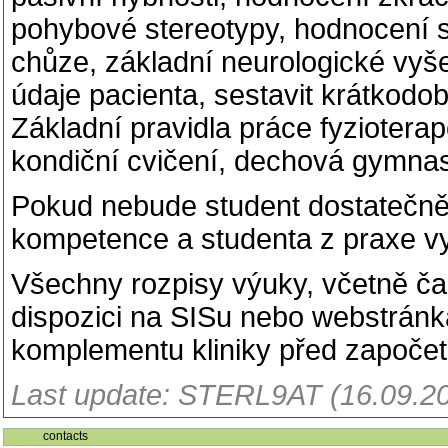
pohybové stereotypy, hodnocení st
chůze, základní neurologické vyš
údaje pacienta, sestavit krátkodob
Základní pravidla práce fyzioterap
kondiční cvičení, dechová gymnas
Pokud nebude student dostatečně 
kompetence a studenta z praxe vyl
Všechny rozpisy výuky, včetně č
dispozici na SISu nebo webstránká
komplementu kliniky před započet
Last update: STERL9AT (16.09.2
contacts