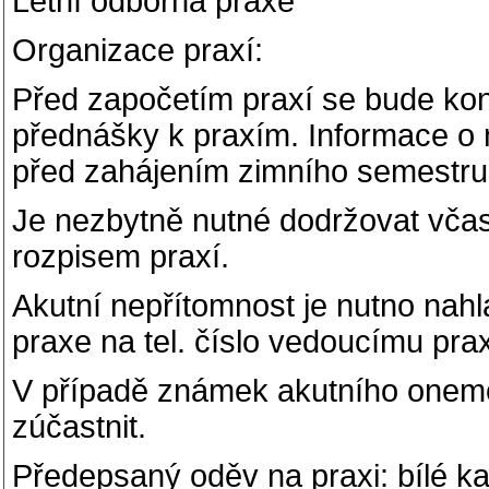
Letní odborná praxe
Organizace praxí:
Před započetím praxí se bude kon
přednášky k praxím. Informace o n
před zahájením zimního semestru
Je nezbytně nutné dodržovat včasn
rozpisem praxí.
Akutní nepřítomnost je nutno nahl
praxe na tel. číslo vedoucímu prax
V případě známek akutního onemo
zúčastnit.
Předepsaný oděv na praxi: bílé kalh