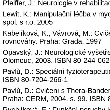
Pfeiffer, J.: Neurologie v rehabilit
Lewit, K.: Manipulační léčba v my
spol. s r.o. 2005
Kabelíková, K., Vávrová, M.: Cvič
rovnováhy. Praha: Grada, 1997
Opavský, J.: Neurologické vyšetřen
Olomouc, 2003. ISBN 80-244-062
Pavlů, D.: Speciální fyzioterapeu
ISBN 80-7204-266-1
Pavlů, D.: Cvičení s Thera-Bande
Praha: CERM, 2004. s. 99. ISBN
Rychlíková, E.: Funkční poruchy 