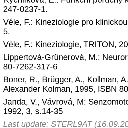
247-0237-1.
Véle, F.: Kineziologie pro klinic
5.
Véle, F.: Kineziologie, TRITON, 2
Lippertová-Grünerová, M.: Neuror
80-7262-317-6
Boner, R., Brügger, A., Kollman, 
Alexander Kolman, 1995, ISBN 8
Janda, V., Vávrová, M: Senzomotor
1992, 3, s.14-35
Last update: STERL9AT (16.09.2