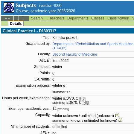
Subjects
(version: 983)
Course, academic year 2025/2026
Search ...
Teachers
Departments
Classes
Classification
V
--:--
Details
Clinical Practice I - D1303317
Title:
Klinická praxe I
Guaranteed by:
Department of Rehabilitation and Sports Medicine
(13-432)
Faculty:
Second Faculty of Medicine
Actual:
from 2022
Semester:
winter
Points:
6
E-Credits:
6
Examination process:
winter s.:
summer s.:
Hours per week, examination:
winter s.:0/70, C
[HS]
summer s.:0/70, C
[HS]
Extent per academic year:
14
[weeks]
Capacity:
winter:unknown / unlimited (unknown)
summer:unknown / unlimited (unknown)
Min. number of students:
unlimited
4EU+:
no