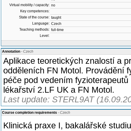
Virtual mobility / capacity:
no
Key competences:
State of the course:
taught
Language:
Czech
Teaching methods:
full-time
Level:
Annotation
- Czech
Aplikace teoretických znalostí a p
odděleních FN Motol. Provádění fy
péče pod vedením fyzioterapeutů K
lékařství 2.LF UK a FN Motol.
Last update: STERL9AT (16.09.2
Course completion requirements
- Czech
Klinická praxe I, bakalářské studiu