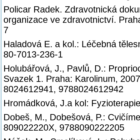
Policar Radek. Zdravotnická dok
organizace ve zdravotnictví. Pra
7
Haladová E. a kol.: Léčebná těle
80-7013-236-1
Holubářová, J., Pavlů, D.: Proprio
Svazek 1. Praha: Karolinum, 2007.
8024612941, 9788024612942
Hromádková, J.a kol: Fyzioterap
Dobeš, M., Dobešová, P.: Cvičím
809022220X, 9788090222205