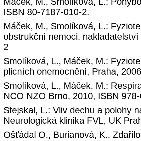
Máček, M., Smolíková, L.: Pohybo
ISBN 80-7187-010-2.
Máček, M., Smolíková, L.: Fyziot
obstrukční nemoci, nakladatelství
2
Smolíková, L., Máček, M.: Fyziot
plicních onemocnění, Praha, 2006,
Smolíková, L., Máček, M.: Respiračn
NCO NZO Brno, 2010, ISBN 978-
Stejskal, L.: Vliv dechu a polohy na
Neurologická klinika FVL, UK Pra
Ošťádal O., Burianová, K., Zdařilo