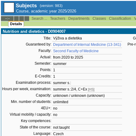
Subjects
(version: 983)
Course, academic year 2025/2026
Search ...
Teachers
Departments
Classes
Classification
V
--:--
Details
Nutrition and dietetics - D0904007
Title:
Výživa a dietetika
G
Guaranteed by:
Pre-r
Department of Internal Medicine (13-341)
Faculty:
Second Faculty of Medicine
Actual:
from 2020 to 2025
Semester:
summer
Points:
1
E-Credits:
1
Examination process:
summer s.:
Hours per week, examination:
summer s.:2/4, C+Ex
[HS]
Capacity:
unknown / unknown (unknown)
Min. number of students:
unlimited
4EU+:
no
Virtual mobility / capacity:
no
Key competences:
State of the course:
not taught
Language:
Czech