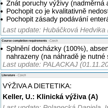
Znát poruchy výživy (nadměrná 
Pochopit co je kvalitativně nedo
Pochopit zásady podávání enterál
Last update: Hubáčková Hedvika 
Course completion requirements
- Czech
Splnění docházky (100%), abse
nahrazeny (na náhradě je nutné 
Last update: PALACKAJ (01.11.2
Literature
- Czech
VÝŽIVA A DIETETIKA:
Keller, U.: Klinická výživa (A)
Last update: Polanecká Daniela, 