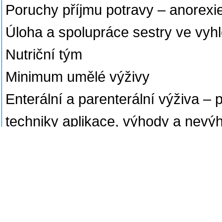
Poruchy příjmu potravy – anorexie
Úloha a spolupráce sestry ve vyh
Nutriční tým
Minimum umělé výživy
Enterální a parenterální výživa – 
techniky aplikace, výhody a nevý
Obezitologie
Populární diety – porovnání
Zápočet bude udělen na podkladě 
Last update: Čechová Jana, Mgr. 