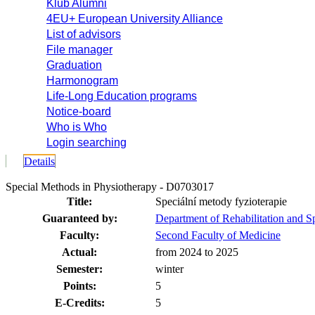
Klub Alumni
4EU+ European University Alliance
List of advisors
File manager
Graduation
Harmonogram
Life-Long Education programs
Notice-board
Who is Who
Login searching
Details
Special Methods in Physiotherapy - D0703017
Title:
Speciální metody fyzioterapie
Guaranteed by:
Department of Rehabilitation and S
Faculty:
Second Faculty of Medicine
Actual:
from 2024 to 2025
Semester:
winter
Points:
5
E-Credits:
5