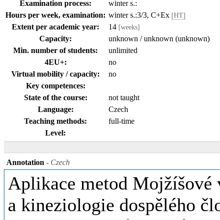
Examination process:
winter s.:
Hours per week, examination:
winter s.:3/3, C+Ex
[HT]
Extent per academic year:
14
[weeks]
Capacity:
unknown / unknown (unknown)
Min. number of students:
unlimited
4EU+:
no
Virtual mobility / capacity:
no
Key competences:
State of the course:
not taught
Language:
Czech
Teaching methods:
full-time
Level:
Annotation
- Czech
Aplikace metod Mojžíšové v
a kineziologie dospělého člo