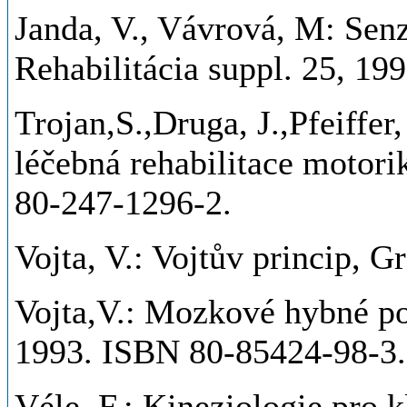
Janda, V., Vávrová, M: Sen
Rehabilitácia suppl. 25, 199
Trojan,S.,Druga, J.,Pfeiffer,
léčebná rehabilitace motor
80-247-1296-2.
Vojta, V.: Vojtův princip,
Vojta,V.: Mozkové hybné p
1993. ISBN 80-85424-98-3.
Véle, F.: Kineziologie pro k