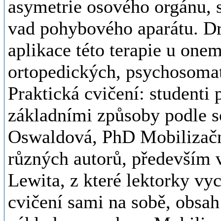
asymetrie osového orgánu, 
vad pohybového aparátu. Dr
aplikace této terapie u one
ortopedických, psychosomat
Praktická cvičení: studenti 
základními způsoby podle 
Oswaldová, PhD Mobilizační 
různých autorů, především v
Lewita, z které lektorky vy
cvičení sami na sobě, obsah