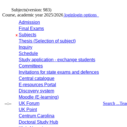
Subjects
(version: 983)
Course, academic year 2025/2026
login
login options
Admission
Final Exams
Subjects
x
Thesis (Selection of subject)
Inquiry
Schedule
Study application - exchange students
Committees
Invitations for state exams and defences
Central catalogue
E-resources Portal
Discovery system
Moodle (E-learning)
--:--
UK Forum
Search ...
Tea
UK Point
Centrum Carolina
Doctoral Study Hub