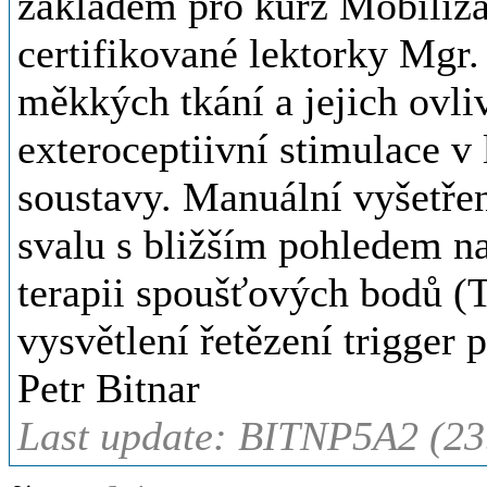
základem pro kurz Mobiliza
certifikované lektorky Mgr
měkkých tkání a jejich ovliv
exteroceptiivní stimulace 
soustavy. Manuální vyšetřen
svalu s bližším pohledem na
terapii spoušťových bodů (T
vysvětlení řetězení trigger p
Petr Bitnar
Last update: BITNP5A2 (23