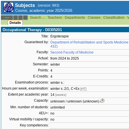
Subjects
(version: 983)
Course, academic year 2025/2026
Search ...
Teachers
Departments
Classes
Classification
V
--:--
Details
Occupational Therapy - D0305201
Title:
Ergoterapie
Guaranteed by:
Department of Rehabilitation and Sports Medicine
432)
Faculty:
Second Faculty of Medicine
Actual:
from 2024 to 2025
Semester:
winter
Points:
4
E-Credits:
4
Examination process:
winter s.:
Hours per week, examination:
winter s.:2/1, C+Ex
[HT]
Extent per academic year:
14
[weeks]
Capacity:
unknown / unknown (unknown)
Min. number of students:
unlimited
4EU+:
no
Virtual mobility / capacity:
no
Key competences: