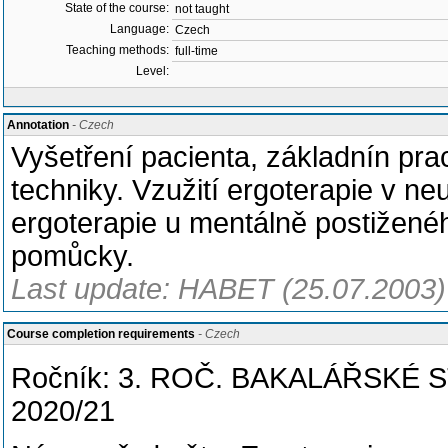
State of the course:
not taught
Language:
Czech
Teaching methods:
full-time
Level:
Annotation
- Czech
Vyšetření pacienta, základnín pra
techniky. Vzužití ergoterapie v neurol
ergoterapie u mentálně postižené
pomůcky.
Last update: HABET (25.07.2003)
Course completion requirements
- Czech
Ročník: 3. ROČ. BAKALÁŘSKÉ 
2020/21