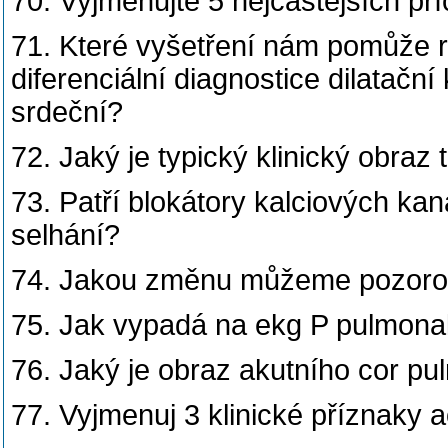
70. Vyjmenujte 5 nejčastějších pří
71. Které vyšetření nám pomůže ro
diferenciální diagnostice dilatač
srdeční?
72. Jaký je typický klinický obr
73. Patří blokátory kalciových ka
selhání?
74. Jakou změnu můžeme pozorova
75. Jak vypadá na ekg P pulmona
76. Jaký je obraz akutního cor p
77. Vyjmenuj 3 klinické příznaky a