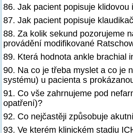
86. Jak pacient popisuje klidovou
87. Jak pacient popisuje klaudikač
88. Za kolik sekund pozorujeme ná
provádění modifikované Ratscho
89. Která hodnota ankle brachial 
90. Na co je třeba myslet a co je 
systému) u pacienta s prokázan
91. Co vše zahrnujeme pod nefar
opatření)?
92. Co nejčastěji způsobuje akutn
93. Ve kterém klinickém stadiu I