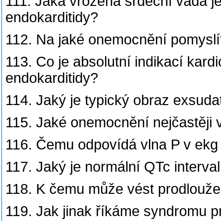
111. Jaká vrozená srdeční vada je
endokarditidy?
112. Na jaké onemocnění pomyslít
113. Co je absolutní indikací kard
endokarditidy?
114. Jaký je typický obraz exsudat
115. Jaké onemocnění nejčastěji v
116. Čemu odpovídá vlna P v ekg
117. Jaký je normální QTc interval
118. K čemu může vést prodloužen
119. Jak jinak říkáme syndromu p