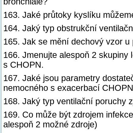
bronchiale?
163. Jaké průtoky kyslíku můžeme
164. Jaký typ obstrukční ventila
165. Jak se mění dechový vzor u
166. Jmenujte alespoň 2 skupiny l
s CHOPN.
167. Jaké jsou parametry dostat
nemocného s exacerbací CHOP
168. Jaký typ ventilační poruchy zj
169. Co může být zdrojem infekc
alespoň 2 možné zdroje)