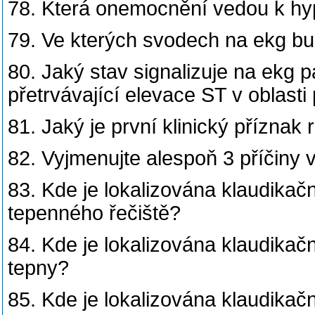
78. Která onemocnění vedou k hyp
79. Ve kterých svodech na ekg bu
80. Jaký stav signalizuje na ekg 
přetrvávající elevace ST v oblasti
81. Jaký je první klinický příznak
82. Vyjmenujte alespoň 3 příčiny v
83. Kde je lokalizována klaudikač
tepenného řečiště?
84. Kde je lokalizována klaudikačn
tepny?
85. Kde je lokalizována klaudikač