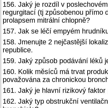
156. Jaký je rozdíl v poslechovém
regurgitací (tj způsobenou přímo 
prolapsem mitrální chlopně?
157. Jak se léčí empyém hrudník
158. Jmenujte 2 nejčastější lokal
republice.
159. Jaký způsob podávání léků j
160. Kolik měsíců má trvat produk
považována za chronickou bronch
161. Jaký je hlavní rizikový faktor
162. Jaký typ obstrukční ventilačn