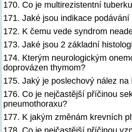
170. Co je multirezistentní tuberk
171. Jaké jsou indikace podávání 
172. K čemu vede syndrom neade
173. Jaké jsou 2 základní histolog
174. Kterým neurologickým onem
doprovázen thymom?
175. Jaký je poslechový nález na
176. Co je nejčastější příčinou s
pneumothoraxu?
177. K jakým změnám krevních ply
178. Co je nejčastější příčinou vz