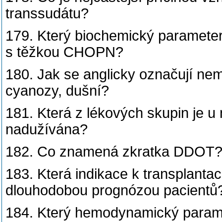
transsudátu?
179. Který biochemický paramete
s těžkou CHOPN?
180. Jak se anglicky označují n
cyanozy, dušní?
181. Která z lékových skupin je
nadužívána?
182. Co znamená zkratka DDOT
183. Která indikace k transplantaci
dlouhodobou prognózou pacientů
184. Který hemodynamický parame