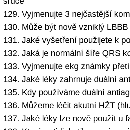
srdce
129. Vyjmenujte 3 nejčastější kom
130. Může být nově vzniklý LBBB
131. Jaké vyšetření použijete k p
132. Jaká je normální šíře QRS k
133. Vyjmenujte ekg známky přet
134. Jaké léky zahrnuje duální an
135. Kdy používáme duální antiagr
136. Můžeme léčit akutní HŽT (hl
137. Jaké léky lze nově použít u f