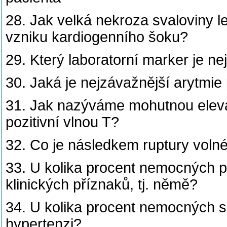
28. Jak velká nekroza svaloviny l
vzniku kardiogenního šoku?
29. Který laboratorní marker je n
30. Jaká je nejzávažnější arytmie
31. Jak nazýváme mohutnou eleva
pozitivní vlnou T?
32. Co je následkem ruptury volné
33. U kolika procent nemocných p
klinických příznaků, tj. němě?
34. U kolika procent nemocných s
hypertenzi?