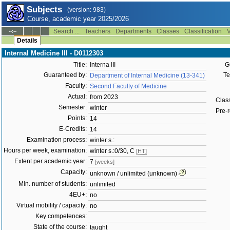
Subjects
(version: 983)
Course, academic year 2025/2026
Search ...
Teachers
Departments
Classes
Classification
V
--:--
Details
Internal Medicine III - D0112303
Title:
Interna III
G
Guaranteed by:
Te
Department of Internal Medicine (13-341)
Faculty:
Second Faculty of Medicine
Actual:
from 2023
Class
Semester:
winter
Pre-r
Points:
14
E-Credits:
14
Examination process:
winter s.:
Hours per week, examination:
winter s.:0/30, C
[HT]
Extent per academic year:
7
[weeks]
Capacity:
unknown / unlimited (unknown)
Min. number of students:
unlimited
4EU+:
no
Virtual mobility / capacity:
no
Key competences:
State of the course:
taught