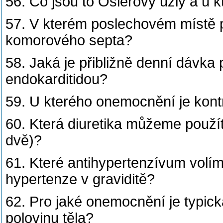
56. Co jsou to Oslerovy uzly a u
57. V kterém poslechovém místě p
komorového septa?
58. Jaká je přibližně denní dávka 
endokarditidou?
59. U kterého onemocnění je kont
60. Která diuretika můžeme použí
dvě)?
61. Které antihypertenzívum volíme
hypertenze v graviditě?
62. Pro jaké onemocnění je typic
polovinu těla?