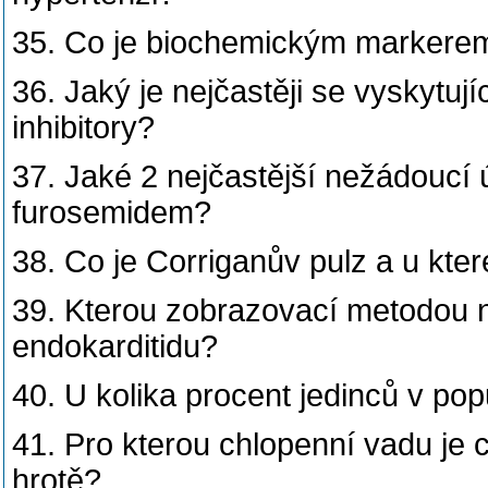
35. Co je biochemickým markerem
36. Jaký je nejčastěji se vyskytuj
inhibitory?
37. Jaké 2 nejčastější nežádoucí 
furosemidem?
38. Co je Corriganův pulz a u k
39. Kterou zobrazovací metodou n
endokarditidu?
40. U kolika procent jedinců v po
41. Pro kterou chlopenní vadu je c
hrotě?