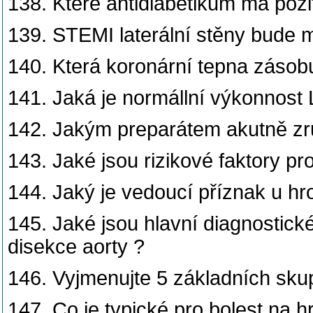
138. Které antidiabetikum má pozit
139. STEMI laterální stěny bude 
140. Která koronární tepna zásob
141. Jaká je normállní výkonnost 
142. Jakým preparátem akutně zr
143. Jaké jsou rizikové faktory pr
144. Jaký je vedoucí příznak u hr
145. Jaké jsou hlavní diagnostick
disekce aorty ?
146. Vyjmenujte 5 základních skup
147. Co je typické pro bolest na h