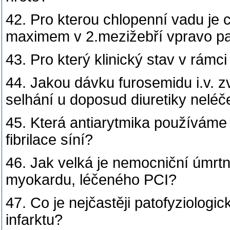
42. Pro kterou chlopenní vadu je c
maximem v 2.mezižebří vpravo pa
43. Pro který klinický stav v rámci 
44. Jakou dávku furosemidu i.v. zv
selhání u doposud diuretiky nelé
45. Která antiarytmika používáme 
fibrilace síní?
46. Jak velká je nemocniční úmrtn
myokardu, léčeného PCI?
47. Co je nejčastěji patofyziolog
infarktu?