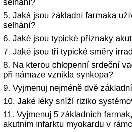
selhání?
5. Jaká jsou základní farmaka už
selhání?
6. Jaké jsou typické příznaky aku
7. Jaké jsou tři typické směry irra
8. Na kterou chlopenní srdeční va
při námaze vznikla synkopa?
9. Vyjmenuj nejméně dvě základní p
10. Jaké léky sníží riziko systémo
11. Vyjmenuj 5 základních farmak,
akutním infarktu myokardu v rám