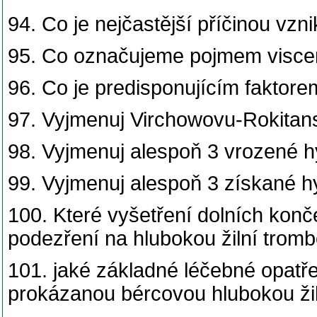
94. Co je nejčastější příčinou vzn
95. Co označujeme pojmem viscer
96. Co je predisponujícím faktorem
97. Vyjmenuj Virchowovu-Rokitans
98. Vyjmenuj alespoň 3 vrozené h
99. Vyjmenuj alespoň 3 získané h
100. Které vyšetření dolních konče
podezření na hlubokou žilní trom
101. jaké základné léčebné opatř
prokázanou bércovou hlubokou ži