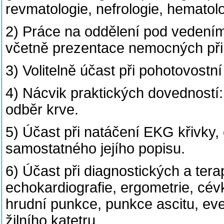
revmatologie, nefrologie, hematolo
2) Práce na oddělení pod vedení
včetně prezentace nemocných při 
3) Volitelně účast při pohotovostní
4) Nácvik praktických dovedností: ap
odběr krve.
5) Účast při natáčení EKG křivky
samostatného jejího popisu.
6) Účast při diagnostických a ter
echokardiografie, ergometrie, cév
hrudní punkce, punkce ascitu, eve
žilního katetru.