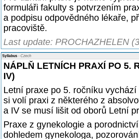
formuláři fakulty s potvrzením p
a podpisu odpovědného lékaře, př
pracoviště.
Last update: PROCHAZHELEN (3
Syllabus
- Czech
NÁPLŇ LETNÍCH PRAXÍ PO 5. ROČ
IV)
Letní praxe po 5. ročníku vychází
si volí praxi z některého z absol
a IV se musí lišit od oborů Letní pr
Praxe z gynekologie a porodnictví
dohledem gynekologa, pozorování 