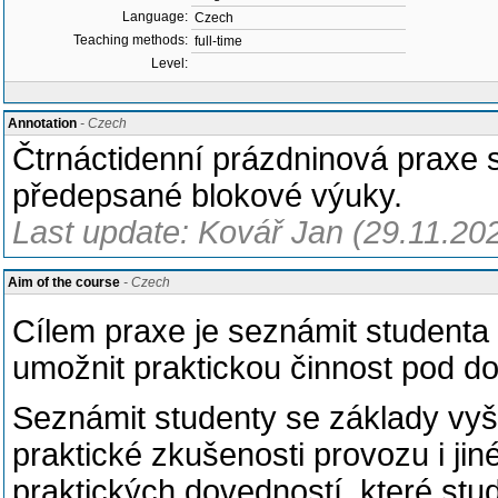
Language:
Czech
Teaching methods:
full-time
Level:
Annotation
- Czech
Čtrnáctidenní prázdninová praxe 
předepsané blokové výuky.
Last update: Kovář Jan (29.11.20
Aim of the course
- Czech
Cílem praxe je seznámit student
umožnit praktickou činnost pod d
Seznámit studenty se základy vyš
praktické zkušenosti provozu i jin
praktických dovedností, které stu