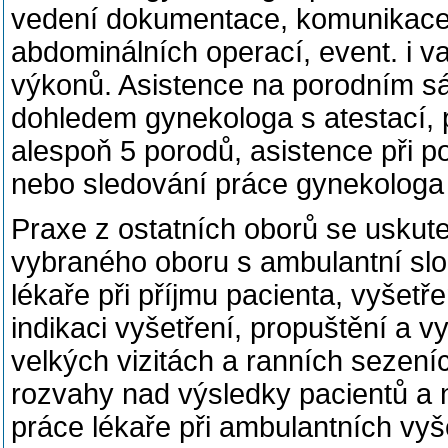
vedení dokumentace, komunikace 
abdominálních operací, event. i v
výkonů. Asistence na porodním sá
dohledem gynekologa s atestací, p
alespoň 5 porodů, asistence při p
nebo sledování práce gynekologa 
Praxe z ostatních oborů se uskut
vybraného oboru s ambulantní slo
lékaře při příjmu pacienta, vyšet
indikaci vyšetření, propuštění a 
velkých vizitách a ranních sezeníc
rozvahy nad výsledky pacientů a 
práce lékaře při ambulantních vy