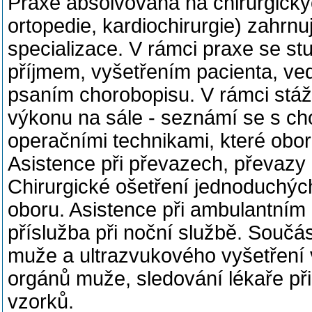
Praxe absolvovaná na chirurgickýc
ortopedie, kardiochirurgie) zahrn
specializace. V rámci praxe se s
příjmem, vyšetřením pacienta, v
psaním chorobopisu. V rámci stá
výkonu na sále - seznámí se s c
operačními technikami, které obo
Asistence při převazech, převazy
Chirurgické ošetření jednoduchýc
oboru. Asistence při ambulantním 
příslužba při noční službě. Součás
muže a ultrazvukového vyšetření 
orgánů muže, sledování lékaře př
vzorků.