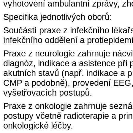
vyhotovení ambulantní zprávy, zh
Specifika jednotlivých oborů:
Součástí praxe z infekčního lékař
infekčního oddělení a protiepidem
Praxe z neurologie zahrnuje nácv
diagnóz, indikace a asistence př
akutních stavů (např. indikace a
CMP a podobně), provedení EEG,
vyšetřovacích postupů.
Praxe z onkologie zahrnuje sezná
postupy včetně radioterapie a pr
onkologické léčby.