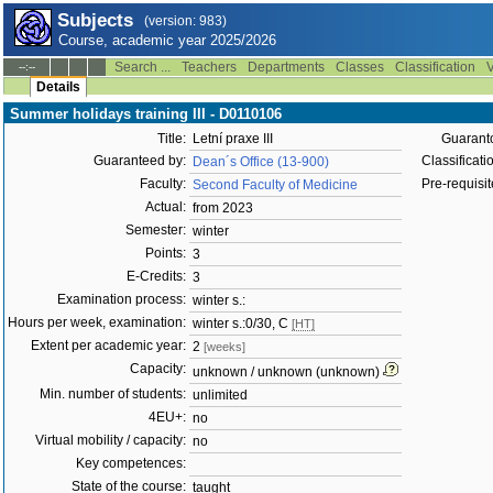
Subjects
(version: 983)
Course, academic year 2025/2026
Search ...
Teachers
Departments
Classes
Classification
V
--:--
Details
Summer holidays training III - D0110106
Title:
Letní praxe III
Guaranto
Guaranteed by:
Classificati
Dean´s Office (13-900)
Faculty:
Pre-requisit
Second Faculty of Medicine
Actual:
from 2023
Semester:
winter
Points:
3
E-Credits:
3
Examination process:
winter s.:
Hours per week, examination:
winter s.:0/30, C
[HT]
Extent per academic year:
2
[weeks]
Capacity:
unknown / unknown (unknown)
Min. number of students:
unlimited
4EU+:
no
Virtual mobility / capacity:
no
Key competences:
State of the course:
taught