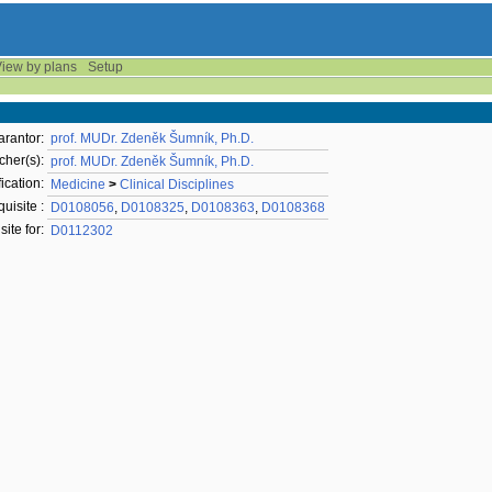
iew by plans
Setup
rantor:
prof. MUDr. Zdeněk Šumník, Ph.D.
cher(s):
prof. MUDr. Zdeněk Šumník, Ph.D.
ication:
Medicine
>
Clinical Disciplines
uisite :
D0108056
,
D0108325
,
D0108363
,
D0108368
site for:
D0112302