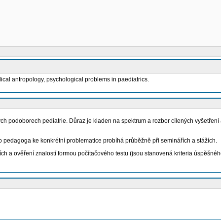
dical antropology, psychological problems in paediatrics.
podoborech pediatrie. Důraz je kladen na spektrum a rozbor cílených vyšetření a v
o pedagoga ke konkrétní problematice probíhá průběžně při seminářích a stážích.
h a ověření znalostí formou počítačového testu (jsou stanovená kriteria úspěšného