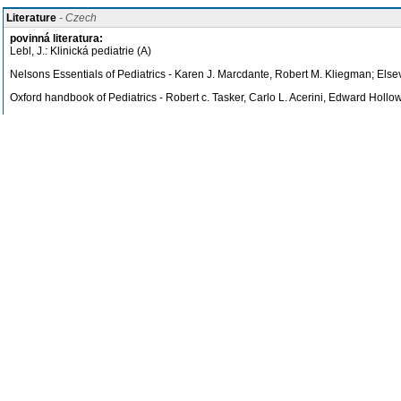
Literature
- Czech
povinná literatura:
Lebl, J.: Klinická pediatrie (A)
Nelsons Essentials of Pediatrics - Karen J. Marcdante, Robert M. Kliegman; Else
Oxford handbook of Pediatrics - Robert c. Tasker, Carlo L. Acerini, Edward Hollow
3rd edition, January 2021
Blueprints Pediatrics - Bradley S. Marino, Katie S. Fine;Wolters Kluwer, 7th editi
Šumník, Jabandžiev, Janota.. Pediatrie, Galén, 2025
doporučená literatura:
Pohunek, P.:Global strategy for asthma management and prevention. Global initia
Nevoral, J.: Výživa v dětském věku (A)
Nevoral, J.: Praktická pediatrická gastroenterologie, hepatologie a výživa (A)
Bláhová, K.: Kazuistiky z pediatrie (A)
Lebl, J.: Preklinická pediatrie (A), (e-prezenčka)
Seeman, T.: Dětská nefrologie (A)
Lebl J.: Dětská endokrinologie a diabetologie
MOODLE:
https://dl1.cuni.cz/enrol/index.php?id=626