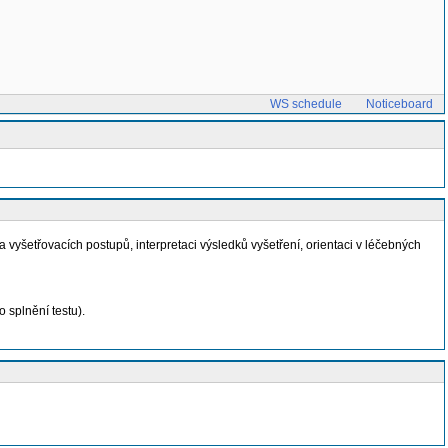
WS schedule
Noticeboard
yšetřovacích postupů, interpretaci výsledků vyšetření, orientaci v léčebných
 splnění testu).