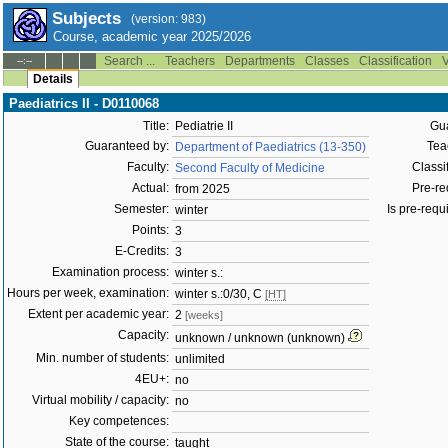
Subjects
(version: 983)
Course, academic year 2025/2026
Search ...
Teachers
Departments
Classes
Classification
V
--:--
Details
Paediatrics II - D0110068
Title:
Pediatrie II
Gua
Guaranteed by:
Tea
Department of Paediatrics (13-350)
Faculty:
Classif
Second Faculty of Medicine
Actual:
Pre-req
from 2025
Semester:
Is pre-requi
winter
Points:
3
E-Credits:
3
Examination process:
winter s.:
Hours per week, examination:
winter s.:0/30, C
[HT]
Extent per academic year:
2
[weeks]
Capacity:
unknown / unknown (unknown)
Min. number of students:
unlimited
4EU+:
no
Virtual mobility / capacity:
no
Key competences:
State of the course:
taught