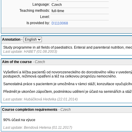
Language:
Czech
Teaching methods:
full-time
Level:
Is provided by:
D1110068
Annotation
-
Study programme in all fields of paediatrics. Enteral and parenteral nutrition, me
Last update: HABET (01.08.2003)
Aim of the course
- Czech
Vyšetření a léčba pacientů od novorozeneckého do dorostového věku v uvedených 
postupech, režimová opatření a též na celkovou prognózu nemocného.
Samostatná práce s pacientem je umožněna v rámci stáží, konzultace vyučujícíh
Předmět je ukončen zápočtem, podmínkou udělení je účast na seminářích a stážíc
Last update: Hubáčková Hedvika (22.01.2014)
Course completion requirements
- Czech
90% účast na výuce
Last update: Bendová Helena (01.11.2017)