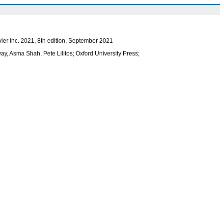
vier Inc. 2021, 8th edition, September 2021
ay, Asma Shah, Pete Lilitos; Oxford University Press;
on, February 2019
tive for asthma (GINA) 2014. Available from: http://www.ginasthma.org/