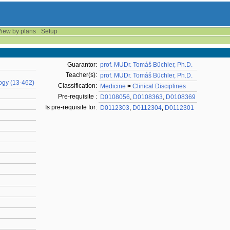
iew by plans
Setup
Guarantor:
prof. MUDr. Tomáš Büchler, Ph.D.
Teacher(s):
prof. MUDr. Tomáš Büchler, Ph.D.
ogy (13-462)
Classification:
Medicine
>
Clinical Disciplines
Pre-requisite :
D0108056
,
D0108363
,
D0108369
Is pre-requisite for:
D0112303
,
D0112304
,
D0112301