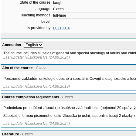
State of the course:
taught
Language:
Czech
Teaching methods:
full-time
Level:
Is provided by:
D1110016
Annotation
-
The course includes all fields of general and special oncology of adults and ch
Last update: Růžičková Iva (24.09.2024)
Aim of the course
- Czech
Porozumět základům onkologie obecné a speciální. Osvojit si diagnostické a léč
Last update: Růžičková Iva (14.09.2018)
Course completion requirements
- Czech
Podmínkou pro udělení zápočtu je úspěšné zvládnutí testu (nejméně 20 správný
Zápočet je formou písemného testu. Zkouška je ústní, studenti si losují 2 otázky 
Last update: Růžičková Iva (24.09.2024)
Literature
- Czech