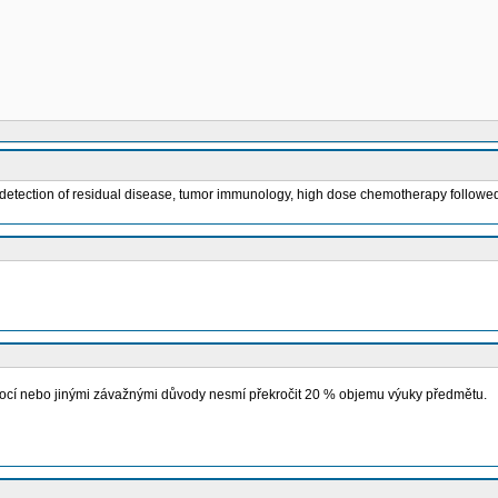
al detection of residual disease, tumor immunology, high dose chemotherapy followe
mocí nebo jinými závažnými důvody nesmí překročit 20 % objemu výuky předmětu.