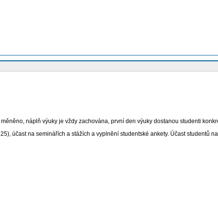
t měněno, náplň výuky je vždy zachována, první den výuky dostanou studenti konkré
), účast na seminářích a stážích a vyplnění studentské ankety. Účast studentů n