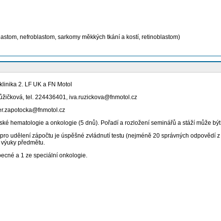
astom, nefroblastom, sarkomy měkkých tkání a kostí, retinoblastom)
klinika 2. LF UK a FN Motol
Růžičková, tel. 224436401, iva.ruzickova@fnmotol.cz
er.zapotocka@fnmotol.cz
tské hematologie a onkologie (5 dnů). Pořadí a rozložení seminářů a stáží může bý
 udělení zápočtu je úspěšné zvládnutí testu (nejméně 20 správných odpovědí z 25
 výuky předmětu.
becné a 1 ze speciální onkologie.