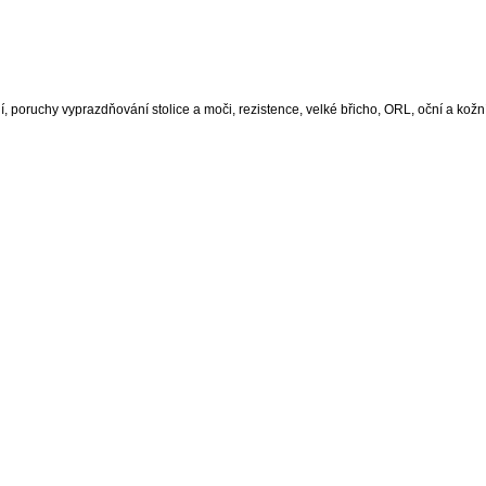
ní, poruchy vyprazdňování stolice a moči, rezistence, velké břicho, ORL, oční a kož