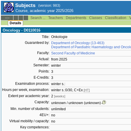
Subjects
(version: 983)
Course, academic year 2025/2026
Search ...
Teachers
Departments
Classes
Classification
V
--:--
Details
Oncology - D0110016
Title:
Onkologie
Guaranteed by:
Department of Oncology (13-463)
Department of Paediatric Haematology and Oncol
Faculty:
Second Faculty of Medicine
Actual:
from 2025
Semester:
winter
Points:
3
E-Credits:
3
Examination process:
winter s.:
Hours per week, examination:
winter s.:0/30, C+Ex
[HT]
Extent per academic year:
2
[weeks]
Capacity:
unknown / unknown (unknown)
Min. number of students:
unlimited
4EU+:
no
Virtual mobility / capacity:
no
Key competences: