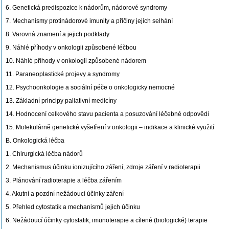
6. Genetická predispozice k nádorům, nádorové syndromy
7. Mechanismy protinádorové imunity a příčiny jejich selhání
8. Varovná znamení a jejich podklady
9. Náhlé příhody v onkologii způsobené léčbou
10. Náhlé příhody v onkologii způsobené nádorem
11. Paraneoplastické projevy a syndromy
12. Psychoonkologie a sociální péče o onkologicky nemocné
13. Základní principy paliativní medicíny
14. Hodnocení celkového stavu pacienta a posuzování léčebné odpovědi
15. Molekulárně genetické vyšetření v onkologii – indikace a klinické využití
B. Onkologická léčba
1. Chirurgická léčba nádorů
2. Mechanismus účinku ionizujícího záření, zdroje záření v radioterapii
3. Plánování radioterapie a léčba zářením
4. Akutní a pozdní nežádoucí účinky záření
5. Přehled cytostatik a mechanismů jejich účinku
6. Nežádoucí účinky cytostatik, imunoterapie a cílené (biologické) terapie