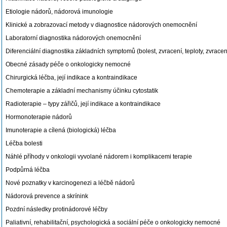
Etiologie nádorů, nádorová imunologie
Klinické a zobrazovací metody v diagnostice nádorových onemocnění
Laboratorní diagnostika nádorových onemocnění
Diferenciální diagnostika základních symptomů (bolest, zvracení, teploty, zvrace
Obecné zásady péče o onkologicky nemocné
Chirurgická léčba, její indikace a kontraindikace
Chemoterapie a základní mechanismy účinku cytostatik
Radioterapie – typy zářičů, její indikace a kontraindikace
Hormonoterapie nádorů
Imunoterapie a cílená (biologická) léčba
Léčba bolesti
Náhlé příhody v onkologii vyvolané nádorem i komplikacemi terapie
Podpůrná léčba
Nové poznatky v karcinogenezi a léčbě nádorů
Nádorová prevence a skrínink
Pozdní následky protinádorové léčby
Paliativní, rehabilitační, psychologická a sociální péče o onkologicky nemocné