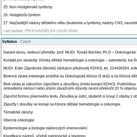
25. Non-Hodgkinské lymfomy
26. Hodgkinův lymfom
27. Nejčastější nádory dětského věku (leukemie a lymfomy, nádory CNS, neurobl
Last update: PROCHAZHELEN (18.06.2024)
Syllabus
- Czech
Garant oboru, vedoucí přemětu: prof. MUDr. Tomáš Büchler, Ph.D – Onkologická 
Kontakt pro studenty: Klinika dětské hematologie a onkologie – sekretariát, Iva 
MUDr. Ester Zápotocká (školský zástupce přednosty KDHO), tel. 224436564, est
Bloková výuka onkologie probíhá na Onkologické klinice (5 dnů) a na Klinice dě
Blok výuky je zakončen zápočtem a zkouškou (místo konání KDHO). Podmínkou pro
omluvitelný nemocí nebo jinými závažnými důvody nesmí překročit 20 % objemu
Zápočet formou písemného testu. Zkouška je ústní, studenti si losují 2 otázky z o
Zápočty i zkoušky se konají na Klinice dětské hematologie a onkologie.
Tématické okruhy
Obecná onkologie:
Epidemiologie a biologie nádorových onemocnění
Klasifikace nádorů, včetně patologické a stagingu