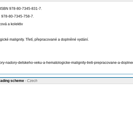
. ISBN 978-80-7345-831-7.
N 978-80-7345-758-7.
ová a kolektiv
gické malignity. Třetí, přepracované a doplněné vydání.
adory-nadory-detskeho-veku-a-hematologicke-malignity-treti-prepracovane-a-doplne
grading scheme
- Czech