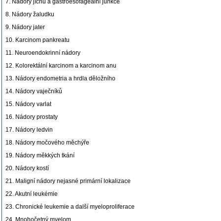
7. Nádory jícnu a gastroesofageální junkce
8. Nádory žaludku
9. Nádory jater
10. Karcinom pankreatu
11. Neuroendokrinní nádory
12. Kolorektální karcinom a karcinom anu
13. Nádory endometria a hrdla děložního
14. Nádory vaječníků
15. Nádory varlat
16. Nádory prostaty
17. Nádory ledvin
18. Nádory močového měchýře
19. Nádory měkkých tkání
20. Nádory kostí
21. Maligní nádory nejasné primární lokalizace
22. Akutní leukémie
23. Chronické leukemie a další myeloproliferace
24. Mnohočetný myelom