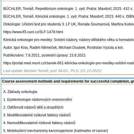
BÜCHLER, Tomáš. Repetitorium onkologie. 1. vyd. Praha: Maxdorf, 2025. 432 s
BÜCHLER, Tomáš. Klinická onkologie. 1. vyd. Praha: Maxdorf, 2023. 440 s. ISB
Onkologie: Učební text pro studenty 3. LF UK, Renata Soumarová, Martina Kubec
https://www.lf3.cuni.cz/3LF-1478.html
Klinická onkologie pro mediky: Solidní nádory, nádory dětského věku a hematolo
Autor: Igor Kiss, Radim Němeček, Michael Doubek, Rostislav Vyzula a kol.
Publikováno: 7.6.2021, poslední úpravy: 15.6.2021
https://portal.med.muni.cz/clanek-661-klinicka-onkologie-pro-mediky-solidni-n
Last update: Büchler Tomáš, prof. MUDr., Ph.D. (01.10.2025)
Course assessment methods and requirements for successful completion, 
A. Základy onkologie
1. Epidemiologie nádorových onemocnění
2. Odlišnosti nádorů dětí a dospělých
3. Modifikovatelné rizikové faktory nádorů
4. Nemodifikovatelné rizikové faktory nádorů
5. Molekulární mechanismy karcinogeneze (hallmarks of cancer)