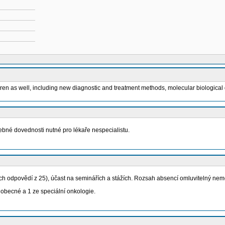
ildren as well, including new diagnostic and treatment methods, molecular biologic
ebné dovednosti nutné pro lékaře nespecialistu.
ch odpovědí z 25), účast na seminářích a stážích. Rozsah absencí omluvitelný ne
z obecné a 1 ze speciální onkologie.