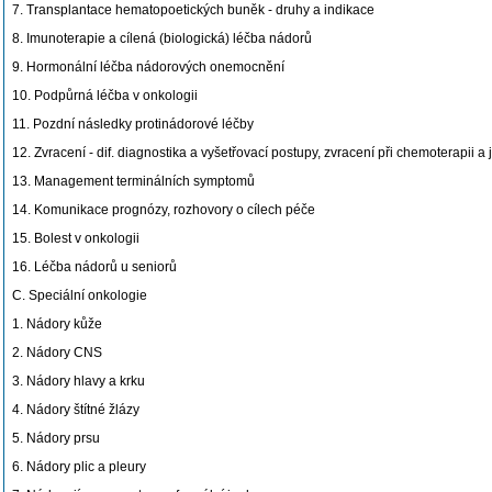
7. Transplantace hematopoetických buněk - druhy a indikace
8. Imunoterapie a cílená (biologická) léčba nádorů
9. Hormonální léčba nádorových onemocnění
10. Podpůrná léčba v onkologii
11. Pozdní následky protinádorové léčby
12. Zvracení - dif. diagnostika a vyšetřovací postupy, zvracení při chemoterapii a 
13. Management terminálních symptomů
14. Komunikace prognózy, rozhovory o cílech péče
15. Bolest v onkologii
16. Léčba nádorů u seniorů
C. Speciální onkologie
1. Nádory kůže
2. Nádory CNS
3. Nádory hlavy a krku
4. Nádory štítné žlázy
5. Nádory prsu
6. Nádory plic a pleury