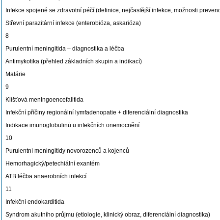
Infekce spojené se zdravotní péčí (definice, nejčastější infekce, možnosti preven
Střevní parazitární infekce (enterobióza, askarióza)
8
Purulentní meningitida – diagnostika a léčba
Antimykotika (přehled základních skupin a indikací)
Malárie
9
Klíšťová meningoencefalitida
Infekční příčiny regionální lymfadenopatie + diferenciální diagnostika
Indikace imunoglobulinů u infekčních onemocnění
10
Purulentní meningitidy novorozenců a kojenců
Hemorhagický/petechiální exantém
ATB léčba anaerobních infekcí
11
Infekční endokarditida
Syndrom akutního průjmu (etiologie, klinický obraz, diferenciální diagnostika)