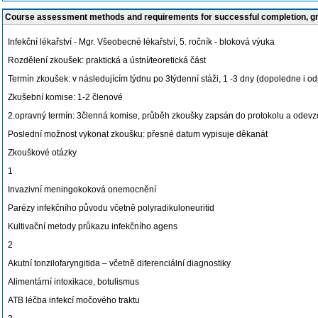
Course assessment methods and requirements for successful completion, 
Infekční lékařství - Mgr. Všeobecné lékařství, 5. ročník - bloková výuka
Rozdělení zkoušek: praktická a ústní/teoretická část
Termín zkoušek: v následujícím týdnu po 3týdenní stáži, 1 -3 dny (dopoledne i o
Zkušební komise: 1-2 členové
2.opravný termín: 3členná komise, průběh zkoušky zapsán do protokolu a odevzd
Poslední možnost vykonat zkoušku: přesné datum vypisuje děkanát
Zkouškové otázky
1
Invazivní meningokoková onemocnění
Parézy infekčního původu včetně polyradikuloneuritid
Kultivační metody průkazu infekčního agens
2
Akutní tonzilofaryngitida – včetně diferenciální diagnostiky
Alimentární intoxikace, botulismus
ATB léčba infekcí močového traktu