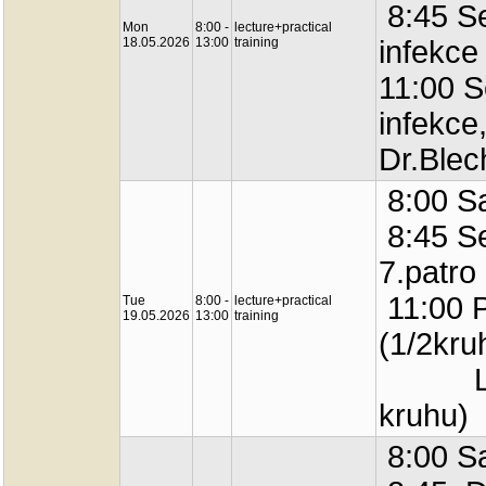
8:45 Se
Mon
8:00 -
lecture+practical
18.05.2026
13:00
training
infekce
11:00 
infekce
Dr.Blec
8:00 Sa
8:45 S
7.patro
11:00 P
Tue
8:00 -
lecture+practical
19.05.2026
13:00
training
(1/2kru
Labor
kruhu)
8:00 Sa