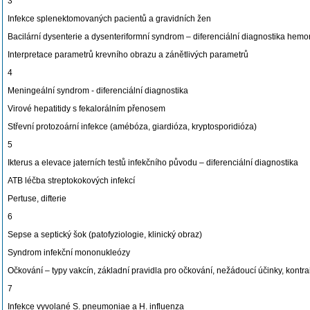
3
Infekce splenektomovaných pacientů a gravidních žen
Bacilární dysenterie a dysenteriformní syndrom – diferenciální diagnostika hemor
Interpretace parametrů krevního obrazu a zánětlivých parametrů
4
Meningeální syndrom - diferenciální diagnostika
Virové hepatitidy s fekalorálním přenosem
Střevní protozoární infekce (amébóza, giardióza, kryptosporidióza)
5
Ikterus a elevace jaterních testů infekčního původu – diferenciální diagnostika
ATB léčba streptokokových infekcí
Pertuse, difterie
6
Sepse a septický šok (patofyziologie, klinický obraz)
Syndrom infekční mononukleózy
Očkování – typy vakcín, základní pravidla pro očkování, nežádoucí účinky, kontr
7
Infekce vyvolané S. pneumoniae a H. influenza