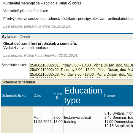
Purulentní meningitida – etiologie, klinický obraz
Vertikálně přenosné infekce
Předvýjezdové cestovní poradenství (základní principy očkování, antimalarická pr
Last update: Linhartová Olga (16.10.2024)
Syllabus
- Czech
Obsahové zaměření přednášek a seminářů:
Vychází z uvedené anotace.
Last update: Hubáčková Hedvika (22.01.2014)
Schedule ticket:
Schedule scheduled
Education
From
Schedule ticket
Date
Theme
- To
type
8:15 Uvítání, inf
Mon
8:00 -
lecture+practical
8:45 Seminář: Ex
11.05.2026
13:00
training
11:00 Demonstrac
12:15 Aseptické i