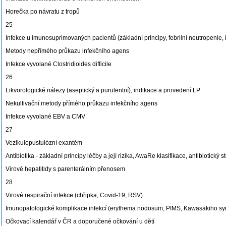
Horečka po návratu z tropů
25
Infekce u imunosuprimovaných pacientů (základní principy, febrilní neutropenie, 
Metody nepřímého průkazu infekčního agens
Infekce vyvolané Clostridioides difficile
26
Likvorologické nálezy (aseptický a purulentní), indikace a provedení LP
Nekultivační metody přímého průkazu infekčního agens
Infekce vyvolané EBV a CMV
27
Vezikulopustulózní exantém
Antibiotika - základní principy léčby a její rizika, AwaRe klasifikace, antibiotický 
Virové hepatitidy s parenterálním přenosem
28
Virové respirační infekce (chřipka, Covid-19, RSV)
Imunopatologické komplikace infekcí (erythema nodosum, PIMS, Kawasakiho sy
Očkovací kalendář v ČR a doporučené očkování u dětí