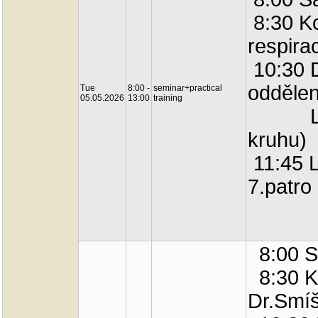
8:30 K
respira
10:30 
oddělen
Tue
8:00 -
seminar+practical
05.05.2026
13:00
training
Labor
kruhu) 
11:45 L
7.patro
8:00 S
8:30 K
Dr.Smíš