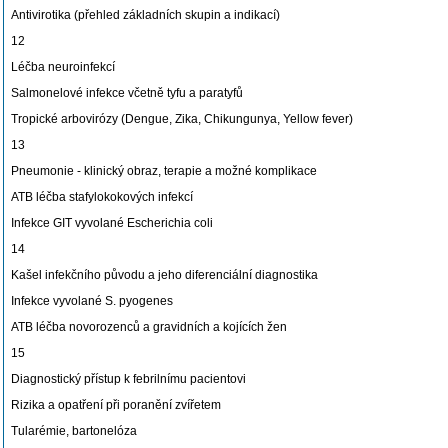
Antivirotika (přehled základních skupin a indikací)
12
Léčba neuroinfekcí
Salmonelové infekce včetně tyfu a paratyfů
Tropické arbovirózy (Dengue, Zika, Chikungunya, Yellow fever)
13
Pneumonie - klinický obraz, terapie a možné komplikace
ATB léčba stafylokokových infekcí
Infekce GIT vyvolané Escherichia coli
14
Kašel infekčního původu a jeho diferenciální diagnostika
Infekce vyvolané S. pyogenes
ATB léčba novorozenců a gravidních a kojících žen
15
Diagnostický přístup k febrilnímu pacientovi
Rizika a opatření při poranění zvířetem
Tularémie, bartonelóza