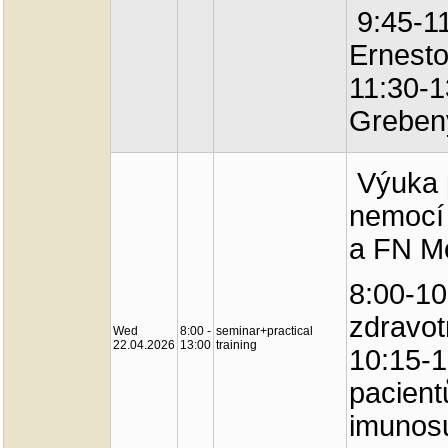
9:45-11
Ernest
11:30-1
Greben
Výuka p
nemocí 
a FN Mo
8:00-10
zdravot
Wed
8:00 -
seminar+practical
22.04.2026
13:00
training
10:15-1
pacient
imunosup