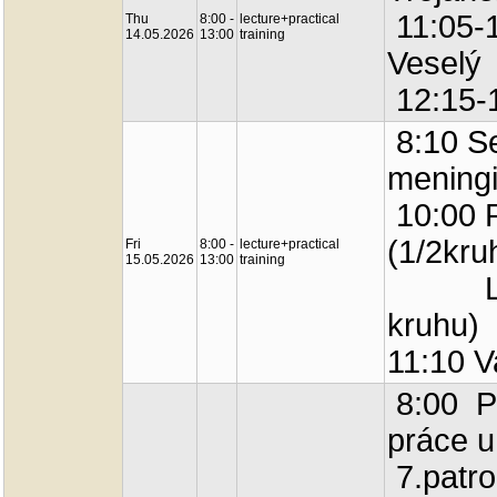
11:05-1
Thu
8:00 -
lecture+practical
14.05.2026
13:00
training
Veselý
12:15-1
8:10 Se
meningi
10:00 P
(1/2kru
Fri
8:00 -
lecture+practical
15.05.2026
13:00
training
Labor
kruhu)
11:10 V
8:00 Př
práce u
7.patro