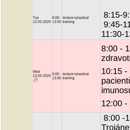
8:15-9
Tue
8:00 -
lecture+practical
12.05.2026
13:00
training
9:45-11
11:30-1
8:00 - 
zdravot
10:15 -
Wed
8:00 -
lecture+practical
13.05.2026
13:00
training
pacient
imunosup
12:00 -
8:00 -1
Trojáne