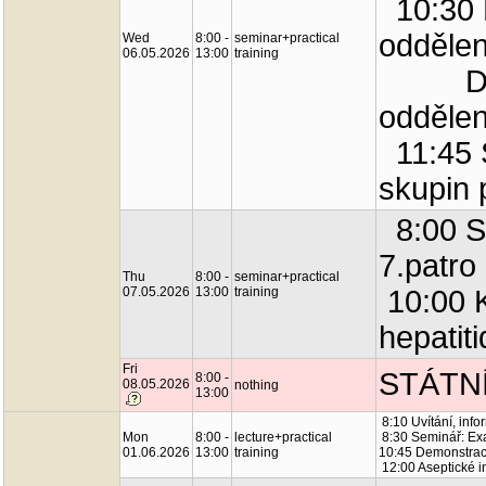
10:30 
odděle
Wed
8:00 -
seminar+practical
06.05.2026
13:00
training
Demon
oddělen
11:45 S
skupin 
8:00 Se
7.patro
Thu
8:00 -
seminar+practical
07.05.2026
13:00
training
10:00 K
hepatit
Fri
STÁTN
8:00 -
08.05.2026
nothing
13:00
8:10 Uvítání, info
Mon
8:00 -
lecture+practical
8:30 Seminář: Ex
01.06.2026
13:00
training
10:45 Demonstrac
12:00 Aseptické i