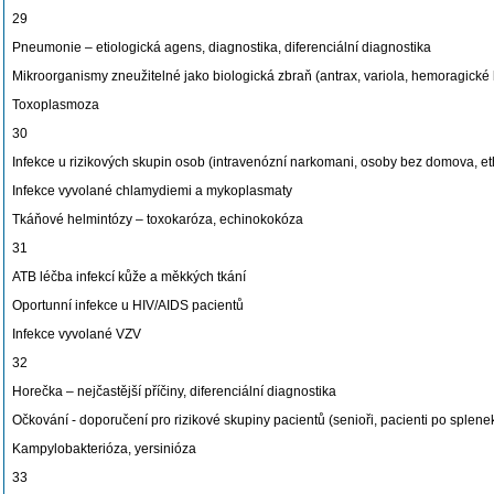
29
Pneumonie – etiologická agens, diagnostika, diferenciální diagnostika
Mikroorganismy zneužitelné jako biologická zbraň (antrax, variola, hemoragické
Toxoplasmoza
30
Infekce u rizikových skupin osob (intravenózní narkomani, osoby bez domova, et
Infekce vyvolané chlamydiemi a mykoplasmaty
Tkáňové helmintózy – toxokaróza, echinokokóza
31
ATB léčba infekcí kůže a měkkých tkání
Oportunní infekce u HIV/AIDS pacientů
Infekce vyvolané VZV
32
Horečka – nejčastější příčiny, diferenciální diagnostika
Očkování - doporučení pro rizikové skupiny pacientů (senioři, pacienti po splenek
Kampylobakterióza, yersinióza
33