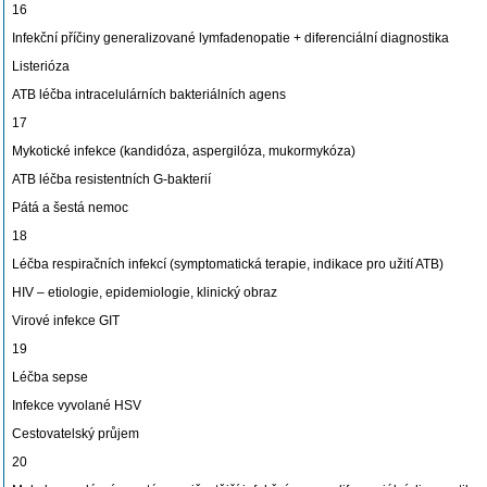
16
Infekční příčiny generalizované lymfadenopatie + diferenciální diagnostika
Listerióza
ATB léčba intracelulárních bakteriálních agens
17
Mykotické infekce (kandidóza, aspergilóza, mukormykóza)
ATB léčba resistentních G-bakterií
Pátá a šestá nemoc
18
Léčba respiračních infekcí (symptomatická terapie, indikace pro užití ATB)
HIV – etiologie, epidemiologie, klinický obraz
Virové infekce GIT
19
Léčba sepse
Infekce vyvolané HSV
Cestovatelský průjem
20