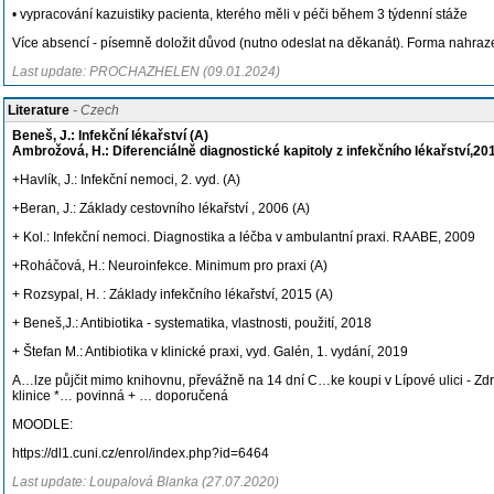
• vypracování kazuistiky pacienta, kterého měli v péči během 3 týdenní stáže
Více absencí - písemně doložit důvod (nutno odeslat na děkanát). Forma nahra
Last update: PROCHAZHELEN (09.01.2024)
Literature
- Czech
Beneš, J.: Infekční lékařství (A)
Ambrožová, H.: Diferenciálně diagnostické kapitoly z infekčního lékařství,20
+Havlík, J.: Infekční nemoci, 2. vyd. (A)
+Beran, J.: Základy cestovního lékařství , 2006 (A)
+ Kol.: Infekční nemoci. Diagnostika a léčba v ambulantní praxi. RAABE, 2009
+Roháčová, H.: Neuroinfekce. Minimum pro praxi (A)
+ Rozsypal, H. : Základy infekčního lékařství, 2015 (A)
+ Beneš,J.: Antibiotika - systematika, vlastnosti, použití, 2018
+ Štefan M.: Antibiotika v klinické praxi, vyd. Galén, 1. vydání, 2019
A…lze půjčit mimo knihovnu, převážně na 14 dní C…ke koupi v Lípové ulici - 
klinice *… povinná + … doporučená
MOODLE:
https://dl1.cuni.cz/enrol/index.php?id=6464
Last update: Loupalová Blanka (27.07.2020)