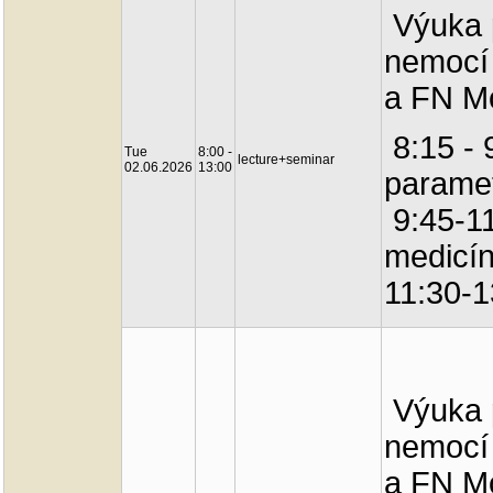
Výuka p
nemocí 
a FN Mo
8:15 - 
Tue
8:00 -
lecture+seminar
02.06.2026
13:00
parame
9:45-1
medicín
11:30-
Výuka p
nemocí 
a FN Mo