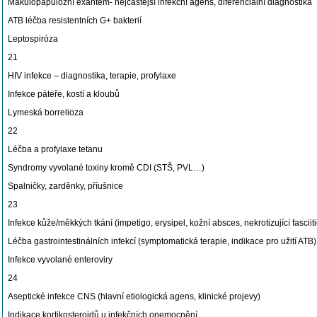
Makulopapulózní exantém- nejčastější infekční agens, diferenciální diagnostika
ATB léčba resistentních G+ bakterií
Leptospiróza
21
HIV infekce – diagnostika, terapie, profylaxe
Infekce páteře, kostí a kloubů
Lymeská borrelioza
22
Léčba a profylaxe tetanu
Syndromy vyvolané toxiny kromě CDI (STŠ, PVL…)
Spalničky, zarděnky, příušnice
23
Infekce kůže/měkkých tkání (impetigo, erysipel, kožní absces, nekrotizující fasciit
Léčba gastrointestinálních infekcí (symptomatická terapie, indikace pro užití ATB)
Infekce vyvolané enteroviry
24
Aseptické infekce CNS (hlavní etiologická agens, klinické projevy)
Indikace kortikosteroidů u infekčních onemocnění