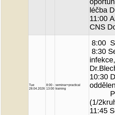
oportun
léčba Dr
11:00 A
CNS Do
8:00 S
8:30 S
infekce
Dr.Blec
10:30 D
oddělen
Tue
8:00 -
seminar+practical
28.04.2026
13:00
training
Prakt
(1/2kru
11:45 