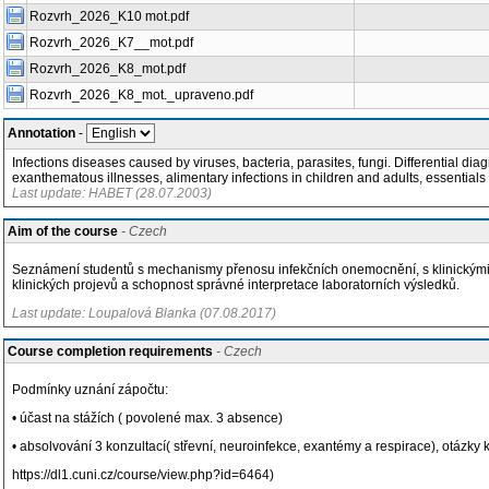
Rozvrh_2026_K10 mot.pdf
Rozvrh_2026_K7__mot.pdf
Rozvrh_2026_K8_mot.pdf
Rozvrh_2026_K8_mot._upraveno.pdf
Annotation
-
Infections diseases caused by viruses, bacteria, parasites, fungi. Differential dia
exanthematous illnesses, alimentary infections in children and adults, essentials
Last update: HABET (28.07.2003)
Aim of the course
- Czech
Seznámení studentů s mechanismy přenosu infekčních onemocnění, s klinickými p
klinických projevů a schopnost správné interpretace laboratorních výsledků.
Last update: Loupalová Blanka (07.08.2017)
Course completion requirements
- Czech
Podmínky uznání zápočtu:
• účast na stážích ( povolené max. 3 absence)
• absolvování 3 konzultací( střevní, neuroinfekce, exantémy a respirace), otáz
https://dl1.cuni.cz/course/view.php?id=6464)