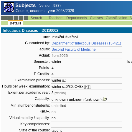
Subjects
(version: 983)
Course, academic year 2025/2026
Search ...
Teachers
Departments
Classes
Classification
V
--:--
Details
Infectious Diseases - D0110002
Title:
Infekční lékařství
Guaranteed by:
Department of Infectious Diseases (13-421)
Faculty:
Second Faculty of Medicine
Actual:
from 2025
Semester:
Is 
winter
Points:
4
E-Credits:
4
Examination process:
winter s.:
Hours per week, examination:
winter s.:0/30, C+Ex
[HT]
Extent per academic year:
3
[weeks]
Capacity:
unknown / unknown (unknown)
Min. number of students:
unlimited
4EU+:
no
Virtual mobility / capacity:
no
Key competences:
State of the course:
taught