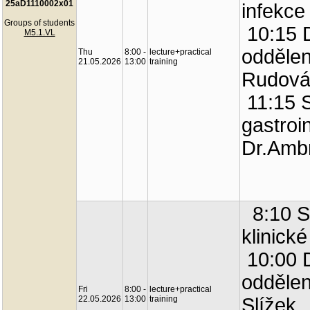
25aD1110002x01
infekce
Groups of students
10:15 
M5.1.VL
oddělení
Thu
8:00 -
lecture+practical
21.05.2026
13:00
training
Rudov
11:15 S
gastroi
Dr.Amb
8:10 Se
klinick
10:00 
oddělen
Fri
8:00 -
lecture+practical
22.05.2026
13:00
training
Slížek