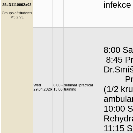
infekce
25aD1110002x02
Groups of students
M5.2.VL
8:00 Sa
8:45 Pr
Dr.Smíš
Prakti
Wed
8:00 -
seminar+practical
(1/2 kr
29.04.2026
13:00
training
ambula
10:00 S
Rehydr
11:15 S