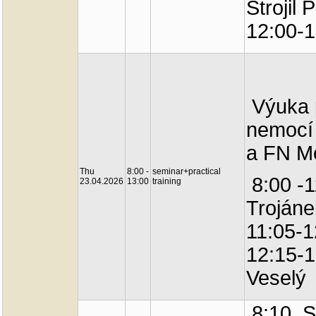
Strojil 
12:00-1
Výuka p
nemocí 
a FN Mo
Thu
8:00 -
seminar+practical
8:00 -1
23.04.2026
13:00
training
Trojáne
11:05-1
12:15-1
Veselý
8:10 Se