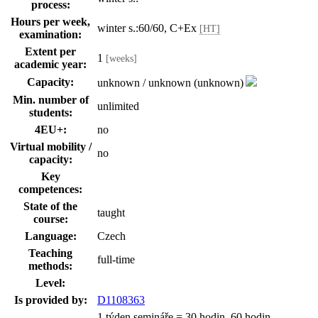
process:
Hours per week,
winter s.:60/60, C+Ex
[HT]
examination:
Extent per
1
[weeks]
academic year:
Capacity:
unknown / unknown (unknown)
Min. number of
unlimited
students:
4EU+:
no
Virtual mobility /
no
capacity:
Key
competences:
State of the
taught
course:
Language:
Czech
Teaching
full-time
methods:
Level:
Is provided by:
D1108363
1 týden semináře = 30 hodin, 60 hodin