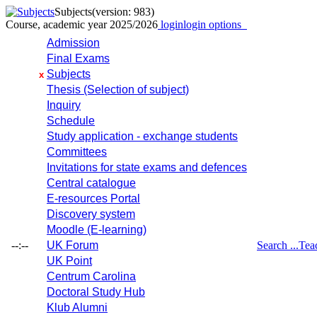
Subjects
(version: 983)
Course, academic year 2025/2026
login
login options
Admission
Final Exams
Subjects
x
Thesis (Selection of subject)
Inquiry
Schedule
Study application - exchange students
Committees
Invitations for state exams and defences
Central catalogue
E-resources Portal
Discovery system
Moodle (E-learning)
--:--
UK Forum
Search ...
Tea
UK Point
Centrum Carolina
Doctoral Study Hub
Klub Alumni