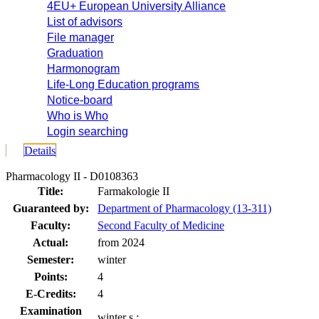
4EU+ European University Alliance
List of advisors
File manager
Graduation
Harmonogram
Life-Long Education programs
Notice-board
Who is Who
Login searching
Details
Pharmacology II - D0108363
Title:
Farmakologie II
Guaranteed by:
Department of Pharmacology (13-311)
Faculty:
Second Faculty of Medicine
Actual:
from 2024
Semester:
winter
Points:
4
E-Credits:
4
Examination
winter s.: