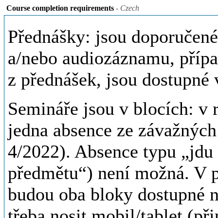
Course completion requirements
- Czech
Přednášky: jsou doporučené,
a/nebo audiozáznamu, případ
z přednášek, jsou dostup
Semináře jsou v blocích: v
jedna absence ze závažných
4/2022). Absence typu „jdu
předmětu“) není možná. V p
budou oba bloky dostupné
třeba nosit mobil/tablet (při