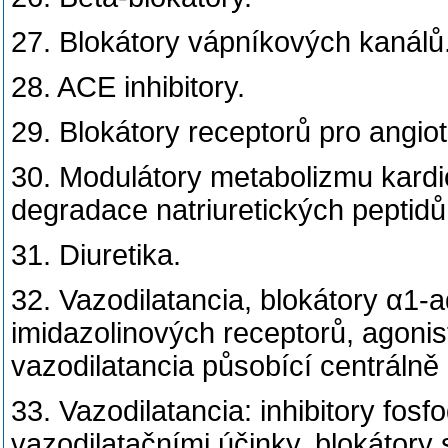
27. Blokátory vápníkových kanálů
28. ACE inhibitory.
29. Blokátory receptorů pro angiot
30. Modulátory metabolizmu kardiom
degradace natriuretických peptidů
31. Diuretika.
32. Vazodilatancia, blokátory α1-
imidazolinových receptorů, agonis
vazodilatancia působící centrálně i
33. Vazodilatancia: inhibitory fosf
vazodilatačními účinky, blokátory