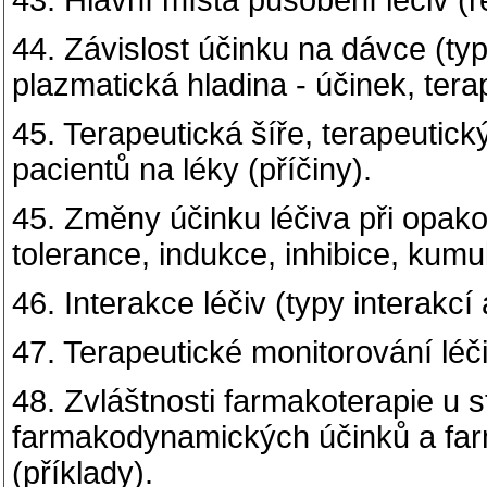
43. Hlavní místa působení léčiv (r
44. Závislost účinku na dávce (ty
plazmatická hladina - účinek, tera
45. Terapeutická šíře, terapeutický i
pacientů na léky (příčiny).
45. Změny účinku léčiva při opak
tolerance, indukce, inhibice, kumu
46. Interakce léčiv (typy interakcí a
47. Terapeutické monitorování léči
48. Zvláštnosti farmakoterapie u
farmakodynamických účinků a farm
(příklady).