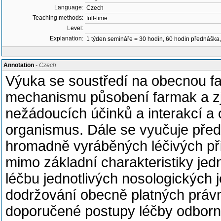
Language:
Czech
Teaching methods:
full-time
Level:
Explanation:
1 týden semináře = 30 hodin, 60 hodin přednáška, 
Annotation
- Czech
Výuka se soustředí na obecnou f
mechanismu působení farmak a zji
nežádoucích účinků a interakcí a 
organismus. Dále se vyučuje před
hromadně vyráběných léčivých pří
mimo základní charakteristiky jedn
léčbu jednotlivých nosologických j
dodržování obecně platných právn
doporučené postupy léčby odborn