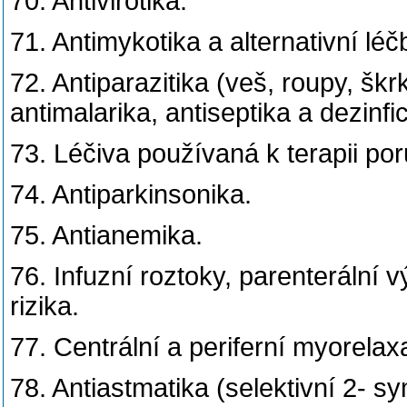
70. Antivirotika.
71. Antimykotika a alternativní léč
72. Antiparazitika (veš, roupy, šk
antimalarika, antiseptika a dezinfi
73. Léčiva používaná k terapii po
74. Antiparkinsonika.
75. Antianemika.
76. Infuzní roztoky, parenterální v
rizika.
77. Centrální a periferní myorelax
78. Antiastmatika (selektivní 2- 