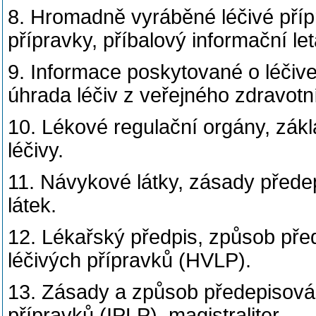
8. Hromadně vyráběné léčivé přípr
přípravky, příbalový informační le
9. Informace poskytované o léčive
úhrada léčiv z veřejného zdravotní
10. Lékové regulační orgány, zákl
léčivy.
11. Návykové látky, zásady před
látek.
12. Lékařský předpis, způsob př
léčivých přípravků (HVLP).
13. Zásady a způsob předepisován
přípravků (IPLP), magistraliter.