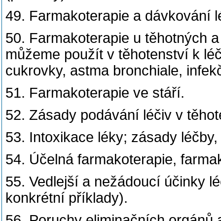
49. Farmakoterapie a dávkování lé
50. Farmakoterapie u těhotných a p
můžeme použít v těhotenství k léč
cukrovky, astma bronchiale, infe
51. Farmakoterapie ve stáří.
52. Zásady podávání léčiv v těhote
53. Intoxikace léky; zásady léčby,
54. Účelná farmakoterapie, farmak
55. Vedlejší a nežádoucí účinky lé
konkrétní příklady).
56. Poruchy eliminačních orgánů 