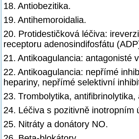
18. Antiobezitika.
19. Antihemoroidalia.
20. Protidestičková léčiva: ireverzi
receptoru adenosindifosfátu (ADP), 
21. Antikoagulancia: antagonisté v
22. Antikoagulancia: nepřímé inhi
hepariny, nepřímé selektivní inhibi
23. Trombolytika, antifibrinolytika,
24. Léčiva s pozitivně inotropním
25. Nitráty a donátory NO.
26. Beta-blokátory.