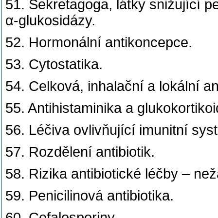
51. Sekretagoga, látky snižující per
α-glukosidázy.
52. Hormonální antikoncepce.
53. Cytostatika.
54. Celková, inhalační a lokální an
55. Antihistaminika a glukokortikoi
56. Léčiva ovlivňující imunitní s
57. Rozdělení antibiotik.
58. Rizika antibiotické léčby – ne
59. Penicilinová antibiotika.
60. Cefalosporiny.