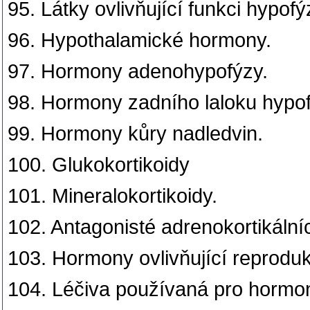
95. Látky ovlivňující funkci hypofý
96. Hypothalamické hormony.
97. Hormony adenohypofýzy.
98. Hormony zadního laloku hypof
99. Hormony kůry nadledvin.
100. Glukokortikoidy
101. Mineralokortikoidy.
102. Antagonisté adrenokortikální
103. Hormony ovlivňující reprodu
104. Léčiva používaná pro hormon