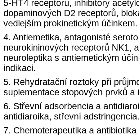
5-HT4 receptorů, inhibitory acetyl
dopaminových D2 receptorů, blokát
vedlejším prokinetickým účinkem.
4. Antiemetika, antagonisté serot
neurokininových receptorů NK1, a
neuroleptika s antiemetickým účin
indikaci.
5. Rehydratační roztoky při prů
suplementace stopových prvků a 
6. Střevní adsorbencia a antidiaroi
antidiaroika, střevní adstringencia
7. Chemoterapeutika a antibiotika 