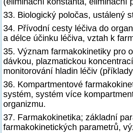
(eliminační konstanta, eliminační 
33. Biologický poločas, ustálený st
34. Přívodní cesty léčiva do orga
a délce účinku léčiva, vztah k far
35. Význam farmakokinetiky pro op
dávkou, plazmatickou koncentrací 
monitorování hladin léčiv (příklady
36. Kompartmentové farmakokine
systém, systém více kompartmentů
organizmu.
37. Farmakokinetika; základní pa
farmakokinetických parametrů, vý