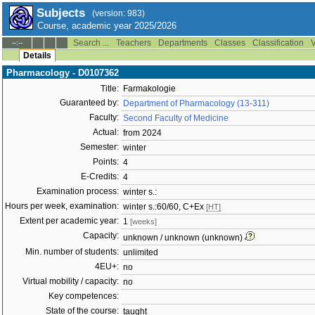
Subjects
(version: 983)
Course, academic year 2025/2026
Search ...
Teachers
Departments
Classes
Classification
V
--:--
Details
Pharmacology - D0107362
Title:
Farmakologie
Guaranteed by:
Department of Pharmacology (13-311)
Faculty:
Second Faculty of Medicine
Actual:
from 2024
Semester:
winter
Points:
4
E-Credits:
4
Examination process:
winter s.:
Hours per week, examination:
winter s.:60/60, C+Ex
[HT]
Extent per academic year:
1
[weeks]
Capacity:
unknown / unknown (unknown)
Min. number of students:
unlimited
4EU+:
no
Virtual mobility / capacity:
no
Key competences:
State of the course:
taught