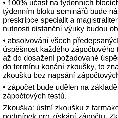
• 100% účast na týdenních blocíc
týdenním bloku seminářů bude nás
preskripce specialit a magistralite
nutnosti distanční výuky budou 
• absolvování všech předepsaných
úspěšnost každého zápočtového t
až do dosažení požadované úspěš
do termínu konání zkoušky, to z
zkoušku bez napsání zápočtových 
• zápočet bude udělen na základě
zápočtových testů.
Zkouška: ústní zkoušku z farmakol
podmínek pro získání zápočtu. Zk