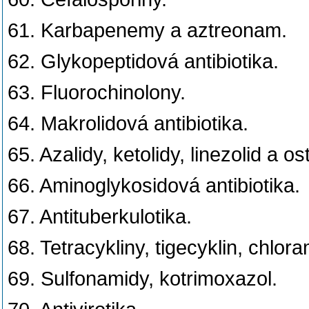
61. Karbapenemy a aztreonam.
62. Glykopeptidová antibiotika.
63. Fluorochinolony.
64. Makrolidová antibiotika.
65. Azalidy, ketolidy, linezolid a o
66. Aminoglykosidová antibiotika.
67. Antituberkulotika.
68. Tetracykliny, tigecyklin, chlora
69. Sulfonamidy, kotrimoxazol.