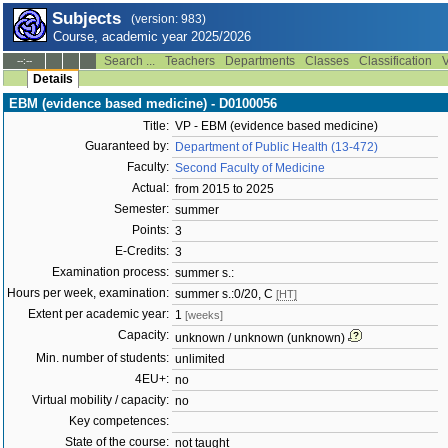
Subjects
(version: 983)
Course, academic year 2025/2026
Search ...
Teachers
Departments
Classes
Classification
V
--:--
Details
EBM (evidence based medicine) - D0100056
Title:
VP - EBM (evidence based medicine)
Guaranteed by:
Department of Public Health (13-472)
Faculty:
Second Faculty of Medicine
Actual:
from 2015 to 2025
Semester:
summer
Points:
3
E-Credits:
3
Examination process:
summer s.:
Hours per week, examination:
summer s.:0/20, C
[HT]
Extent per academic year:
1
[weeks]
Capacity:
unknown / unknown (unknown)
Min. number of students:
unlimited
4EU+:
no
Virtual mobility / capacity:
no
Key competences:
State of the course:
not taught