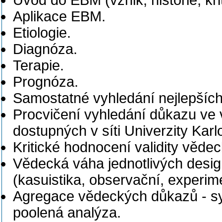
Úvod do EBM (vznik, historie, kr
Aplikace EBM.
Etiologie.
Diagnóza.
Terapie.
Prognóza.
Samostatné vyhledání nejlepšíc
Procvičení vyhledání důkazu ve 
dostupných v síti Univerzity Karl
Kritické hodnocení validity věde
Vědecká váha jednotlivých desi
(kasuistika, observační, experim
Agregace vědeckých důkazů - sy
poolená analýza.