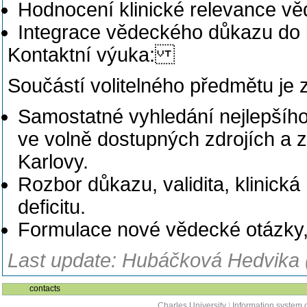
Hodnocení klinické relevance v
Integrace vědeckého důkazu do k
Kontaktní výuka:
Součástí volitelného předmětu je 
Samostatné vyhledání nejlepšíh
ve volně dostupných zdrojích a z
Karlovy.
Rozbor důkazu, validita, klinick
deficitu.
Formulace nové vědecké otázky,
Last update: Hubáčková Hedvika 
contacts
Charles University
|
Information system o