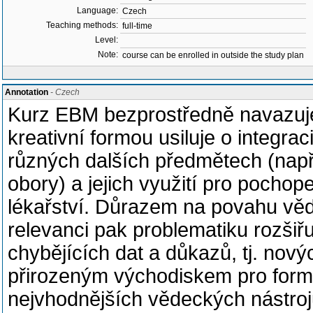
Language:
Czech
Teaching methods:
full-time
Level:
Note:
course can be enrolled in outside the study plan
Annotation
- Czech
Kurz EBM bezprostředně navazuje
kreativní formou usiluje o integrac
různých dalších předmětech (např. 
obory) a jejich využití pro poch
lékařství. Důrazem na povahu věde
relevanci pak problematiku rozšiřu
chybějících dat a důkazů, tj. nov
přirozeným východiskem pro formu
nejvhodnějších vědeckých nástroj