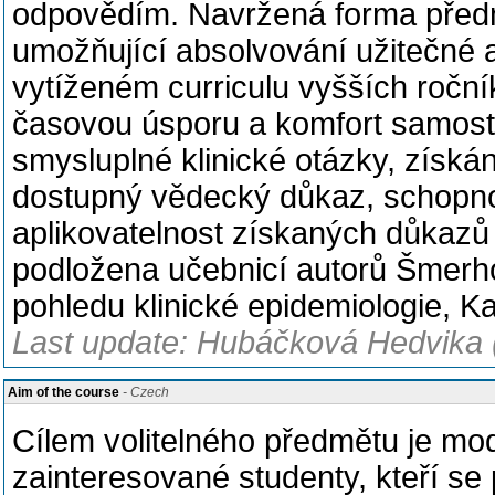
odpovědím. Navržená forma předm
umožňující absolvování užitečné 
vytíženém curriculu vyšších roční
časovou úsporu a komfort samostu
smysluplné klinické otázky, získán
dostupný vědecký důkaz, schopnos
aplikovatelnost získaných důkazů 
podložena učebnicí autorů Šmerh
pohledu klinické epidemiologie, K
Last update: Hubáčková Hedvika 
Aim of the course
- Czech
Cílem volitelného předmětu je mo
zainteresované studenty, kteří se