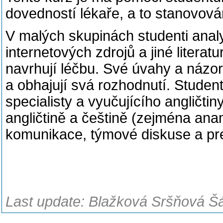
dovedností lékaře, a to stanovová
V malých skupinách studenti anal
internetových zdrojů a jiné literat
navrhují léčbu. Své úvahy a názo
a obhajují svá rozhodnutí. Stude
specialisty a vyučujícího angličti
angličtině a češtině (zejména ana
komunikace, týmové diskuse a pr
Last update: Blažková Sršňová Šá