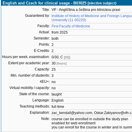
English and Czech for clinical usage - B03025 (
elective subject)
Title:
VP - Angličtina a čeština pro klinickou praxi
Guaranteed by:
Institute of History of Medicine and Foreign Langu
University (11-00220)
Faculty:
First Faculty of Medicine
Actual:
from 2025
Semester:
both
Points:
2
E-Credits:
2
Hours per week, examination:
0/30, C
[HS]
Extent per academic year:
30
[hours]
Capacity:
25
Min. number of students:
3
4EU+:
no
Virtual mobility / capacity:
no
State of the course:
taught
Language:
English
Teaching methods:
full-time
Explanation:
zac_kendall@yahoo.com, Oskar.Zakiyanov@vfn.c
Note:
course can be enrolled in outside the study plan
enabled for web enrollment
you can enroll for the course in winter and in su