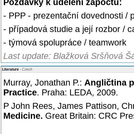
Poždavky k udělení zápočtu:
- PPP - prezentační dovednosti / p
- případová studie a její rozbor / 
- týmová spolupráce / teamwork
Last update: Blažková Sršňová Šá
Literature
- Czech
Murray, Jonathan P.:
Angličtina p
Practice
. Praha: LEDA, 2009.
P John Rees, James Pattison, Chr
Medicine.
Great Britain: CRC Pr