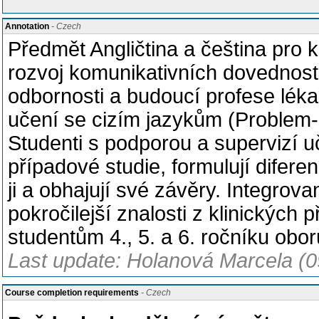
Annotation
- Czech
Předmět Angličtina a čeština pro kl
rozvoj komunikativních dovedností 
odbornosti a budoucí profese léka
učení se cizím jazykům (Problem-
Studenti s podporou a supervizí uči
případové studie, formulují difere
ji a obhajují své závěry. Integro
pokročilejší znalosti z klinických
studentům 4., 5. a 6. ročníku obor
Last update: Holanová Marcela (0
Course completion requirements
- Czech