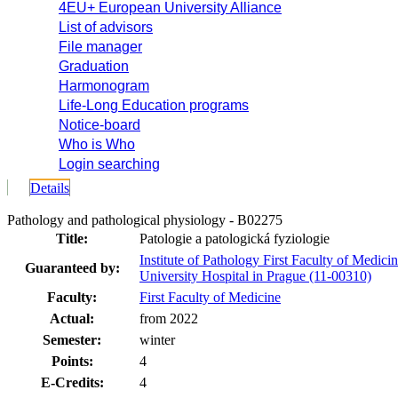
4EU+ European University Alliance
List of advisors
File manager
Graduation
Harmonogram
Life-Long Education programs
Notice-board
Who is Who
Login searching
Details
Pathology and pathological physiology - B02275
Title:
Patologie a patologická fyziologie
Institute of Pathology First Faculty of Medic
Guaranteed by:
University Hospital in Prague (11-00310)
Faculty:
First Faculty of Medicine
Actual:
from 2022
Semester:
winter
Points:
4
E-Credits:
4