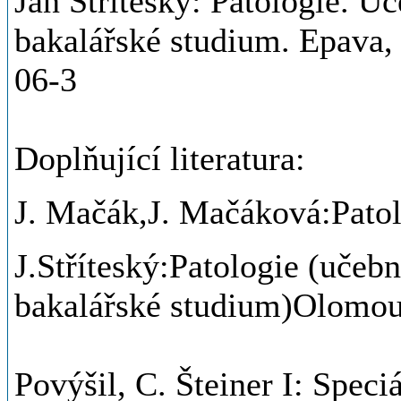
Jan Stříteský: Patologie. U
bakalářské studium. Epava,
06-3
Doplňující literatura:
J. Mačák,J. Mačáková:Pato
J.Stříteský:Patologie (učeb
bakalářské studium)Olomou
Povýšil, C. Šteiner I: Speci