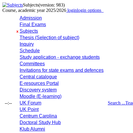
Subjects
(version: 983)
Course, academic year 2025/2026
login
login options
Admission
Final Exams
Subjects
x
Thesis (Selection of subject)
Inquiry
Schedule
Study application - exchange students
Committees
Invitations for state exams and defences
Central catalogue
E-resources Portal
Discovery system
Moodle (E-learning)
--:--
UK Forum
Search ...
Tea
UK Point
Centrum Carolina
Doctoral Study Hub
Klub Alumni