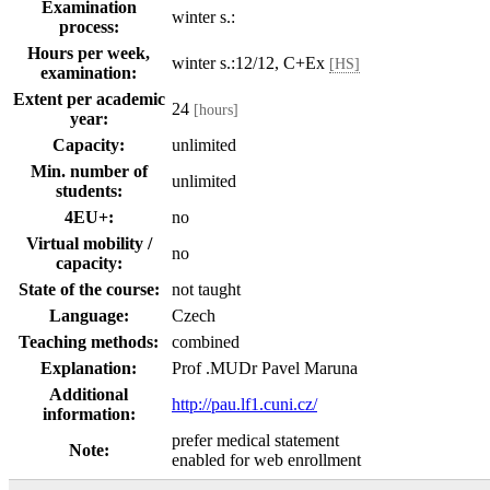
Examination
winter s.:
process:
Hours per week,
winter s.:12/12, C+Ex
[HS]
examination:
Extent per academic
24
[hours]
year:
Capacity:
unlimited
Min. number of
unlimited
students:
4EU+:
no
Virtual mobility /
no
capacity:
State of the course:
not taught
Language:
Czech
Teaching methods:
combined
Explanation:
Prof .MUDr Pavel Maruna
Additional
http://pau.lf1.cuni.cz/
information:
prefer medical statement
Note:
enabled for web enrollment