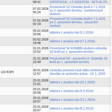
09:41
(HPOP3034) - LS 2025/2026 - AKTUALITA
Proseminář SZ Výsledky testů k 7.2.2026
07.02.2026
po 2. opravném termínu - kombinované
02:24
studium
Proseminář SZ Výsledky testů k 7.2.2026
07.02.2026
po 2. opravném termínu - prezenční
02:19
studium
05.02.2026
státnice z analýzy dat (5.2.2026)
20:06
03.02.2026
státnice z analýzy dat (27.1.2026)
19:48
31.01.2026
Proseminář SZ-KOMBIN.studium-výsledky
23:52
SZ testů po 1. opravném termínu
31.01.2026
Proseminář NZ - prezenční st. Výsledky SZ
23:49
testů po 1. opravném termínu
30.01.2026
Výsledky písemné části státní závěrečné
e (22-KSP)
12:57
zkoušky ze správního práva - 16. 1. 2026
25.01.2026
státnice z analýzy dat (20.1.2026)
21:01
25.01.2026
státnice z analýzy dat (5.6.2024)
20:58
25.01.2026
státnice z analýzy dat (23.1.2024)
20:57
25.01.2026
státnice z analýzy dat (8.2.2023)
20:57