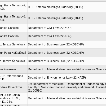
gr. Hana Tonzarová,
HTF - Katedra biblistiky a judaistiky (28-15)
h.D.
gr. Hana Tonzarová,
HTF - Katedra biblistiky a judaistiky (28-15)
h.D.
onika Cascino
Department of Civil Law (22-KOP)
onika Cascino
Department of Civil Law (22-KOP)
c. Tereza Šenoltová
Department of Business Law (22-KOBCHP)
gr. Petra Kotápišová
Department of Business Law (22-KOBCHP)
c. Tereza Šenoltová
Department of Business Law (22-KOBCHP)
va Kučerová
Department of Administrative Law and Administrative Scienc
UDr. Petr Svoboda,
Department of Environmental Law (22-KPZP)
h.D.
3rd Department of Medicine – Department of Endocrinology 
ndrea Křivánková
Faculty of Medicine Charles University and General Universit
(11-00530)
rof. JUDr. Jakub
andrlica, LL.M.,
Department of Administrative Law and Administrative Scienc
h.D., DSc.