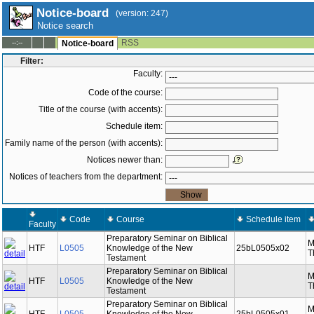
Notice-board
(version: 247)
Notice search
RSS
--:--
Notice-board
Filter:
Faculty:
Code of the course:
Title of the course (with accents):
Schedule item:
Family name of the person (with accents):
Notices newer than:
Notices of teachers from the department:
Schedule
Code
Course
Faculty
item
Preparatory Seminar on Biblical
M
HTF
L0505
Knowledge of the New
25bL0505x02
T
Testament
Preparatory Seminar on Biblical
M
HTF
L0505
Knowledge of the New
T
Testament
Preparatory Seminar on Biblical
M