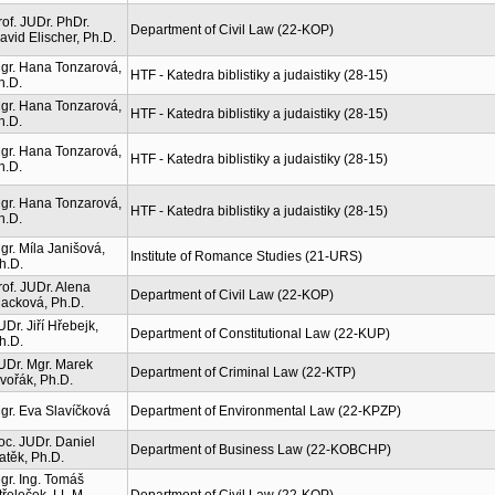
rof. JUDr. PhDr.
Department of Civil Law (22-KOP)
avid Elischer, Ph.D.
gr. Hana Tonzarová,
HTF - Katedra biblistiky a judaistiky (28-15)
h.D.
gr. Hana Tonzarová,
HTF - Katedra biblistiky a judaistiky (28-15)
h.D.
gr. Hana Tonzarová,
HTF - Katedra biblistiky a judaistiky (28-15)
h.D.
gr. Hana Tonzarová,
HTF - Katedra biblistiky a judaistiky (28-15)
h.D.
gr. Míla Janišová,
Institute of Romance Studies (21-URS)
h.D.
rof. JUDr. Alena
Department of Civil Law (22-KOP)
acková, Ph.D.
UDr. Jiří Hřebejk,
Department of Constitutional Law (22-KUP)
h.D.
UDr. Mgr. Marek
Department of Criminal Law (22-KTP)
vořák, Ph.D.
gr. Eva Slavíčková
Department of Environmental Law (22-KPZP)
oc. JUDr. Daniel
Department of Business Law (22-KOBCHP)
atěk, Ph.D.
gr. Ing. Tomáš