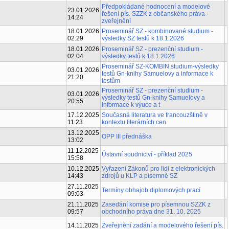
Předpokládané hodnocení a modelové
23.01.2026
řešení pís. SZZK z občanského práva -
14:24
zveřejnění
18.01.2026
Proseminář SZ - kombinované studium -
02:29
výsledky SZ testů k 18.1.2026
18.01.2026
Proseminář SZ - prezenční studium -
02:04
výsledky testů k 18.1.2026
Proseminář SZ-KOMBIN.studium-výsledky
03.01.2026
testů Gn-knihy Samuelovy a informace k
21:20
testům
Proseminář SZ - prezenční studium -
03.01.2026
výsledky testů Gn-knihy Samuelovy a
20:55
informace k výuce a t
17.12.2025
Současná literatura ve francouzštině v
11:23
kontextu literárních cen
13.12.2025
OPP III přednáška
13:02
11.12.2025
Ústavní soudnictví - příklad 2025
15:58
10.12.2025
Vyřazení Zákonů pro lidi z elektronických
14:43
zdrojů u KLP a písemné SZ
27.11.2025
Termíny obhajob diplomových prací
09:03
21.11.2025
Zasedání komise pro písemnou SZZK z
09:57
obchodního práva dne 31. 10. 2025
14.11.2025
Zveřejnění zadání a modelového řešení pís.