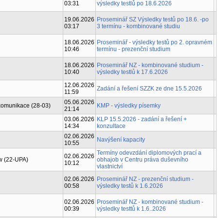
03:31
výsledky testlů po 18.6.2026
19.06.2026
Proseminář SZ Výsledky testů po 18.6. -po
03:17
3 termínu - kombinované studiu
18.06.2026
Proseminář - výsledky testů po 2. opravném
10:46
termínu - prezenční studium
18.06.2026
Proseminář NZ - kombinované studium -
10:40
výsledky testlů k 17.6.2026
12.06.2026
Zadání a řešení SZZK ze dne 15.5.2026
11:59
05.06.2026
 komunikace (28-03)
KMP - výsledky písemky
21:14
03.06.2026
KLP 15.5.2026 - zadání a řešení +
14:34
konzultace
02.06.2026
Navýšení kapacity
10:55
Termíny odevzdání diplomových prací a
02.06.2026
aw (22-UPA)
obhajob v Centru práva duševního
10:12
vlastnictví
02.06.2026
Proseminář NZ - prezenční studium -
00:58
výsledky testů k 1.6.2026
02.06.2026
Proseminář NZ - kombinované studium -
00:39
výsledky testtů k 1.6..2026