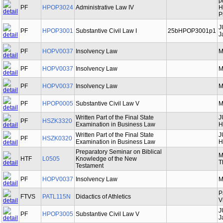
p
PF
HPOP3024
Administrative Law IV
H
P
J
PF
HPOP3001
Substantive Civil Law I
25bHPOP3001p1
J
PF
HOPV0037
Insolvency Law
M
PF
HOPV0037
Insolvency Law
M
PF
HOPV0037
Insolvency Law
M
PF
HPOP0005
Substantive Civil Law V
M
Written Part of the Final State
J
PF
HSZK3320
Examination in Business Law
H
Written Part of the Final State
J
PF
HSZK0320
Examination in Business Law
H
Preparatory Seminar on Biblical
M
HTF
L0505
Knowledge of the New
T
Testament
PF
HOPV0037
Insolvency Law
M
P
FTVS
PATL115N
Didactics of Athletics
V
J
PF
HPOP3005
Substantive Civil Law V
J