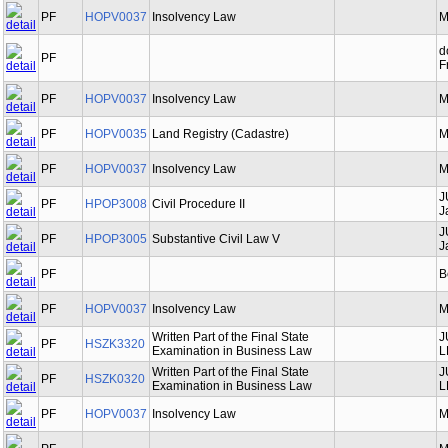
PF
HOPV0037
Insolvency Law
M
d
PF
F
PF
HOPV0037
Insolvency Law
M
PF
HOPV0035
Land Registry (Cadastre)
M
PF
HOPV0037
Insolvency Law
M
J
PF
HPOP3008
Civil Procedure II
J
J
PF
HPOP3005
Substantive Civil Law V
J
PF
B
PF
HOPV0037
Insolvency Law
M
Written Part of the Final State
J
PF
HSZK3320
Examination in Business Law
L
Written Part of the Final State
J
PF
HSZK0320
Examination in Business Law
L
PF
HOPV0037
Insolvency Law
M