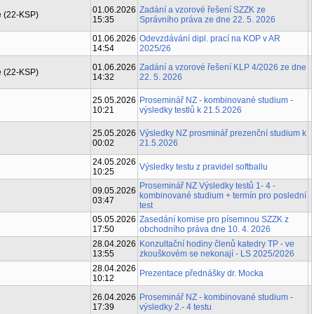
01.06.2026
Zadání a vzorové řešení SZZK ze
e (22-KSP)
15:35
Správního práva ze dne 22. 5. 2026
01.06.2026
Odevzdávání dipl. prací na KOP v AR
14:54
2025/26
01.06.2026
Zadání a vzorové řešení KLP 4/2026 ze dne
e (22-KSP)
14:32
22. 5. 2026
25.05.2026
Proseminář NZ - kombinované studium -
10:21
výsledky testlů k 21.5.2026
25.05.2026
Výsledky NZ prosminář prezenční studium k
00:02
21.5.2026
24.05.2026
Výsledky testu z pravidel softballu
10:25
Proseminář NZ Výsledky testů 1- 4 -
09.05.2026
kombinované studium + termín pro poslední
03:47
test
05.05.2026
Zasedání komise pro písemnou SZZK z
17:50
obchodního práva dne 10. 4. 2026
28.04.2026
Konzultační hodiny členů katedry TP - ve
13:55
zkouškovém se nekonají - LS 2025/2026
28.04.2026
Prezentace přednášky dr. Mocka
10:12
26.04.2026
Proseminář NZ - kombinované studium -
17:39
výsledky 2.- 4 testu