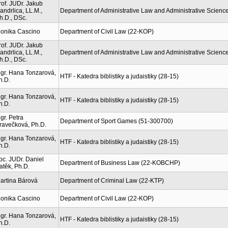
rof. JUDr. Jakub
andrlica, LL.M.,
Department of Administrative Law and Administrative Scienc
h.D., DSc.
onika Cascino
Department of Civil Law (22-KOP)
rof. JUDr. Jakub
andrlica, LL.M.,
Department of Administrative Law and Administrative Scienc
h.D., DSc.
gr. Hana Tonzarová,
HTF - Katedra biblistiky a judaistiky (28-15)
h.D.
gr. Hana Tonzarová,
HTF - Katedra biblistiky a judaistiky (28-15)
h.D.
gr. Petra
Department of Sport Games (51-300700)
ravečková, Ph.D.
gr. Hana Tonzarová,
HTF - Katedra biblistiky a judaistiky (28-15)
h.D.
oc. JUDr. Daniel
Department of Business Law (22-KOBCHP)
atěk, Ph.D.
artina Bárová
Department of Criminal Law (22-KTP)
onika Cascino
Department of Civil Law (22-KOP)
gr. Hana Tonzarová,
HTF - Katedra biblistiky a judaistiky (28-15)
h.D.