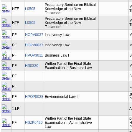
Preparatory Seminar on Biblical
M
HTF
L0505
Knowledge of the New
T
Testament
Preparatory Seminar on Biblical
M
HTF
L0505
Knowledge of the New
T
Testament
PF
HOPV0037
Insolvency Law
M
PF
HOPV0037
Insolvency Law
M
PF
HPOP3011
Business Law I
B
Written Part of the Final State
PF
HS0320
M
Examination in Business Law
PF
B
PF
E
J
PF
HPOP0028
Environmental Law II
P
1.LF
A
Written Part of the Final State
p
PF
HSZK0420
Examination in Administrative
H
Law
P