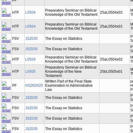
PF
M
Preparatory Seminar on Biblical
M
HTF
L0504
25aL0504x02
Knowledge of the Old Testament
T
Preparatory Seminar on Biblical
M
HTF
L0504
25aL0504x01
Knowledge of the Old Testament
T
P
FSV
JSZ035
The Essay on Statistics
S
P
FSV
JSZ035
The Essay on Statistics
S
Preparatory Seminar on Biblical
M
HTF
L0504
25aL0504x02
Knowledge of the Old Testament
T
Preparatory Seminar on Biblical
M
HTF
L0505
Knowledge of the New
25bL0505x01
T
Testament
Written Part of the Final State
p
PF
HSZK0420
Examination in Administrative
H
Law
P
P
FSV
JSZ035
The Essay on Statistics
S
P
FSV
JSZ035
The Essay on Statistics
S
P
FSV
JSZ035
The Essay on Statistics
S
P
FSV
JSZ035
The Essay on Statistics
S