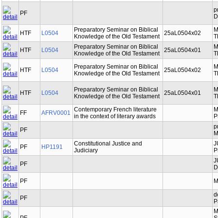
p
PF
D
Preparatory Seminar on Biblical
M
HTF
L0504
25aL0504x02
Knowledge of the Old Testament
T
Preparatory Seminar on Biblical
M
HTF
L0504
25aL0504x01
Knowledge of the Old Testament
T
Preparatory Seminar on Biblical
M
HTF
L0504
25aL0504x02
Knowledge of the Old Testament
T
Preparatory Seminar on Biblical
M
HTF
L0504
25aL0504x01
Knowledge of the Old Testament
T
Contemporary French literature
M
FF
AFRV0001
in the context of literary awards
P
p
PF
M
Constitutional Justice and
J
PF
HP1191
Judiciary
P
J
PF
D
PF
M
d
PF
P
M