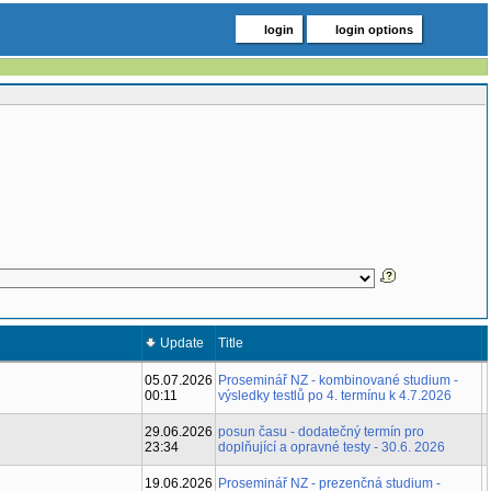
login
login options
Title
Update
05.07.2026
Proseminář NZ - kombinované studium -
00:11
výsledky testlů po 4. termínu k 4.7.2026
29.06.2026
posun času - dodatečný termín pro
23:34
doplňující a opravné testy - 30.6. 2026
19.06.2026
Proseminář NZ - prezenčná studium -