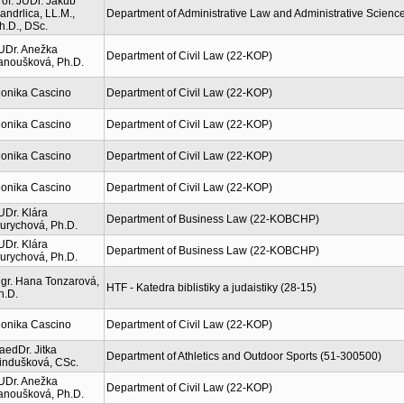
rof. JUDr. Jakub
andrlica, LL.M.,
Department of Administrative Law and Administrative Scienc
h.D., DSc.
UDr. Anežka
Department of Civil Law (22-KOP)
anoušková, Ph.D.
onika Cascino
Department of Civil Law (22-KOP)
onika Cascino
Department of Civil Law (22-KOP)
onika Cascino
Department of Civil Law (22-KOP)
onika Cascino
Department of Civil Law (22-KOP)
UDr. Klára
Department of Business Law (22-KOBCHP)
urychová, Ph.D.
UDr. Klára
Department of Business Law (22-KOBCHP)
urychová, Ph.D.
gr. Hana Tonzarová,
HTF - Katedra biblistiky a judaistiky (28-15)
h.D.
onika Cascino
Department of Civil Law (22-KOP)
aedDr. Jitka
Department of Athletics and Outdoor Sports (51-300500)
indušková, CSc.
UDr. Anežka
Department of Civil Law (22-KOP)
anoušková, Ph.D.