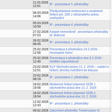
11.03.2026
IP - prezentace 5. přednášky
12:01
Předpokládané hodnocení a modelové
06.03.2026
řešení pís. SZK z občanského práva -
14:06
zveřejnění
05.03.2026
IP - prezentace 4. přednášky
10:50
27.02.2026
Katastr nemovitostí - prezentace přednášky
07:53
dr. Bláhové
26.02.2026
IP - prezentace 3. přednášky
08:45
25.02.2026
Prezentace k přednášce 24.2.2026 -
12:56
Hromadné řízení
25.02.2026
Prezentace k přednášce dne 9.2.2026 -
12:40
Deliktní odpovědnost
23.02.2026
KLP Obchodní právo 13. 2. 2026 – zadání a
12:51
řešení, termíny nahlížení do klauzur
23.02.2026
IP - prezentace 2. přednášky
08:19
18.02.2026
Modelové řešení písemné SZZK z
19:56
obchodního práva dne 13. 2. 2026
18.02.2026
Modelové řešení písemné SZZK z
19:54
obchodního práva dne 13. 2. 2026
12.02.2026
IP - prezentace 1. přednášky
12:43
09.02.2026
Zakončení předmětu Trestní právo IV.