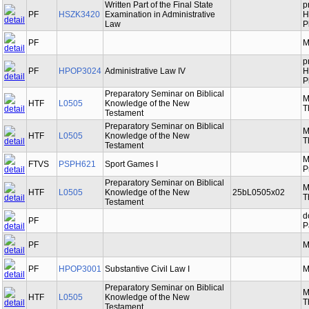
Written Part of the Final State
p
PF
HSZK3420
Examination in Administrative
H
Law
P
PF
M
p
PF
HPOP3024
Administrative Law IV
H
P
Preparatory Seminar on Biblical
M
HTF
L0505
Knowledge of the New
T
Testament
Preparatory Seminar on Biblical
M
HTF
L0505
Knowledge of the New
T
Testament
M
FTVS
PSPH621
Sport Games I
P
Preparatory Seminar on Biblical
M
HTF
L0505
Knowledge of the New
25bL0505x02
T
Testament
d
PF
P
PF
M
PF
HPOP3001
Substantive Civil Law I
M
Preparatory Seminar on Biblical
M
HTF
L0505
Knowledge of the New
T
Testament