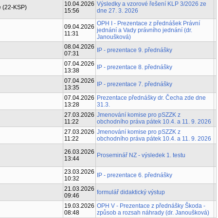
10.04.2026
Výsledky a vzorové řešení KLP 3/2026 ze
e (22-KSP)
15:56
dne 27. 3. 2026
OPH I - Prezentace z přednášek Právní
09.04.2026
jednání a Vady právního jednání (dr.
11:31
Janoušková)
08.04.2026
IP - prezentace 9. přednášky
07:31
07.04.2026
IP - prezentace 8. přednášky
13:38
07.04.2026
IP - prezentace 7. přednášky
13:35
07.04.2026
Prezentace přednášky dr. Čecha zde dne
13:28
31.3.
27.03.2026
Jmenování komise pro pSZZK z
11:22
obchodního práva pátek 10.4. a 11. 9. 2026
27.03.2026
Jmenování komise pro pSZZK z
11:22
obchodního práva pátek 10.4. a 11. 9. 2026
26.03.2026
Proseminář NZ - výsledek 1. testu
13:44
23.03.2026
IP - prezentace 6. přednášky
10:32
21.03.2026
formulář didaktický výstup
09:46
19.03.2026
OPH V - Prezentace z přednášky Škoda -
08:48
způsob a rozsah náhrady (dr. Janoušková)