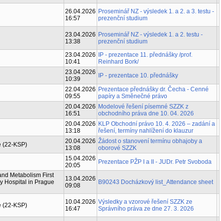
26.04.2026
Proseminář NZ - výsledek 1. a 2. a 3. testu -
16:57
prezenční studium
23.04.2026
Proseminář NZ - výsledek 1. a 2. testu -
13:38
prezenční studium
23.04.2026
IP - prezentace 11. přednášky /prof.
10:41
Reinhard Bork/
23.04.2026
IP - prezentace 10. přednášky
10:39
22.04.2026
Prezentace přednášky dr. Čecha - Cenné
09:55
papíry a Směnečné právo
20.04.2026
Modelové řešení písemné SZZK z
16:51
obchodního práva dne 10. 04. 2026
20.04.2026
KLP Obchodní právo 10. 4. 2026 – zadání a
13:18
řešení, termíny nahlížení do klauzur
20.04.2026
Žádost o stanovení termínu obhajoby a
e (22-KSP)
13:08
oborové SZZK
15.04.2026
Prezentace PŽP I a II - JUDr. Petr Svoboda
20:05
and Metabolism First
13.04.2026
y Hospital in Prague
B90243 Docházkový list_Attendance sheet
09:08
10.04.2026
Výsledky a vzorové řešení SZZK ze
e (22-KSP)
16:47
Správního práva ze dne 27. 3. 2026