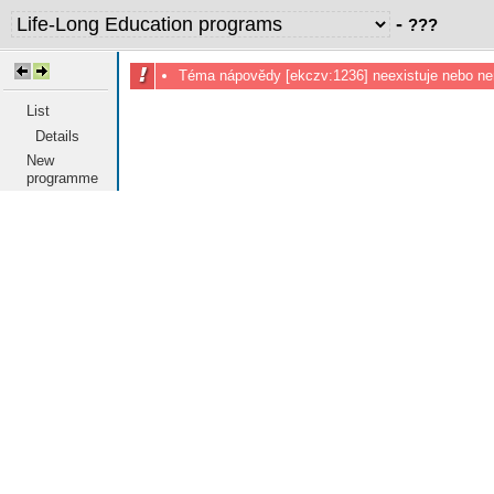
-
???
Téma nápovědy [ekczv:1236] neexistuje nebo ne
List
Details
New
programme