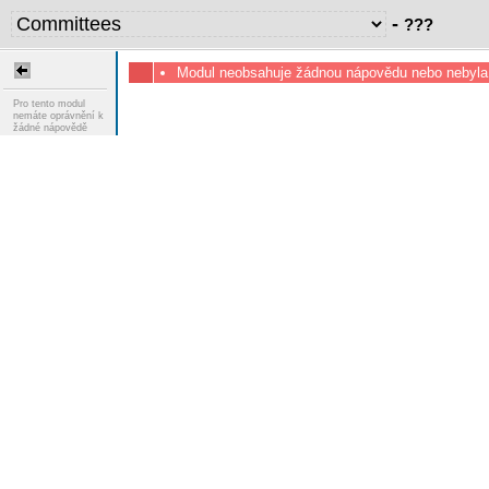
-
???
Modul neobsahuje žádnou nápovědu nebo nebyla
Pro tento modul
nemáte oprávnění k
žádné nápovědě