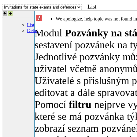
-
List
We apologize, help topic was not found i
List
Modul
Pozvánky na stá
Detail
sestavení pozvánek na ty
Jednotlivé pozvánky můž
uživatel včetně anonymů
Uživatelé s příslušným
editovat a dále spravovat
Pomocí
filtru
nejprve vyb
které se má pozvánka týk
zobrazí seznam pozvánek